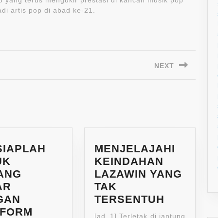
 yang terus mengukir prestasi di kancah musik pop
di artis pop di abad ke-21.
NEXT
Next
post:
SIAPLAH
MENJELAJAHI
UK
KEINDAHAN
ANG
LAZAWIN YANG
AR
TAK
MENJELA
GAN
TERSENTUH
KEINDAH
TFORM
[ad_1] Terletak di jantung