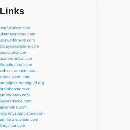
Links
TUH
usafullnewz.com
uktimenetwork.com
usaworldnewz.com
todayusaexplore.com
usalocality.com
usafournewz.com
thebalochhal.com
vehicularmaster.com
vibesaccent.com
ampajavierdemiguel.org
brainboosters.co
amberlately.com
joycebriscoe.com
aicarmina.com
mypartysupplystore.com
annforwisconsin.com
findjaipur.com