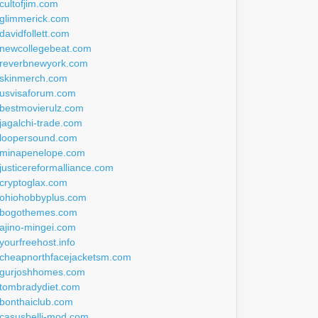
cultofjim.com
glimmerick.com
davidfollett.com
newcollegebeat.com
reverbnewyork.com
skinmerch.com
usvisaforum.com
bestmovierulz.com
jagalchi-trade.com
loopersound.com
minapenelope.com
justicereformalliance.com
cryptoglax.com
ohiohobbyplus.com
bogothemes.com
ajino-mingei.com
yourfreehost.info
cheapnorthfacejacketsm.com
gurjoshhomes.com
tombradydiet.com
bonthaiclub.com
casusbelli-mod.com