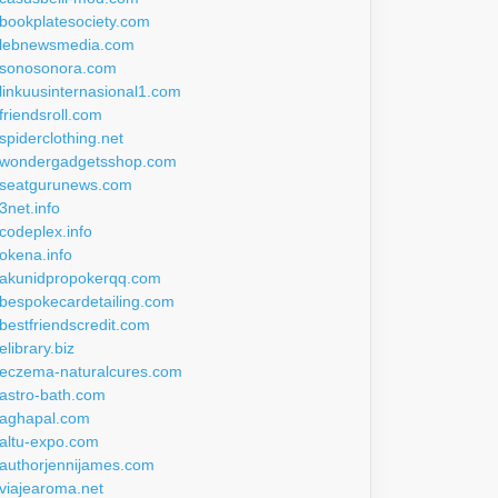
bookplatesociety.com
lebnewsmedia.com
sonosonora.com
linkuusinternasional1.com
friendsroll.com
spiderclothing.net
wondergadgetsshop.com
seatgurunews.com
3net.info
codeplex.info
okena.info
akunidpropokerqq.com
bespokecardetailing.com
bestfriendscredit.com
elibrary.biz
eczema-naturalcures.com
astro-bath.com
aghapal.com
altu-expo.com
authorjennijames.com
viajearoma.net