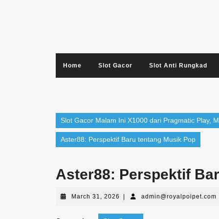
Skip
to
content
Home
Slot Gacor
Slot Anti Rungkad
Slot Gacor Malam Ini X1000 dari Pragmatic Play, 
Aster88: Perspektif Baru tentang Musik Pop
Aster88: Perspektif Ba
March
March 31, 2026
|
admin@royalpoipet.com
31,
2026