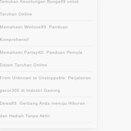
Temukan Keuntungan Bunga99 untuk
Taruhan Online
Memahami Winlose99: Panduan
Komprehensif
Memahami Parlay4D: Panduan Pemula
Dalam Taruhan Online
From Unknown to Unstoppable: Perjalanan
gacor305 di Industri Gaming
Dewa89: Gerbang Anda menuju Hiburan
dan Hadiah Tanpa Akhir