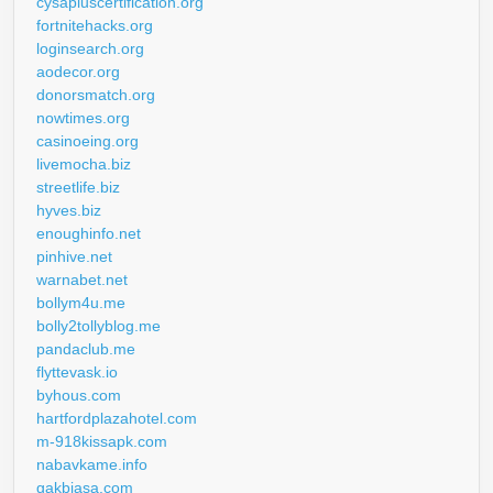
cysapluscertification.org
fortnitehacks.org
loginsearch.org
aodecor.org
donorsmatch.org
nowtimes.org
casinoeing.org
livemocha.biz
streetlife.biz
hyves.biz
enoughinfo.net
pinhive.net
warnabet.net
bollym4u.me
bolly2tollyblog.me
pandaclub.me
flyttevask.io
byhous.com
hartfordplazahotel.com
m-918kissapk.com
nabavkame.info
gakbiasa.com