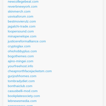
newcollegebeat.com
reverbnewyork.com
skinmerch.com
usvisaforum.com
bestmovierulz.com
jagalchi-trade.com
loopersound.com
minapenelope.com
justicereformalliance.com
cryptoglax.com
ohiohobbyplus.com
bogothemes.com
ajino-mingei.com
yourfreehost.info
cheapnorthfacejacketsm.com
gurjoshhomes.com
tombradydiet.com
bonthaiclub.com
casusbelli-mod.com
bookplatesociety.com
lebnewsmedia.com
sonosonora.com