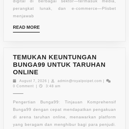
digital di berbagai sektor—termasuk media,
perangkat lunak, dan e-commerce—Plisbet
menjawab
READ
READ MORE
MORE
TEMUKAN KEUNTUNGAN
BUNGA99 UNTUK TARUHAN
TEMUKAN
ONLINE
KEUNTUNGAN
August
admin@royalp
August 7, 2026
|
admin@royalpoipet.com
|
BUNGA99
7,
0 Comment
|
3:48 am
2026
UNTUK
TARUHAN
Pengertian Bunga99: Tinjauan Komprehensif
ONLINE
Bunga99 dengan cepat mendapatkan pengakuan
di arena taruhan online, menawarkan platform
yang beragam dan menghibur bagi para penjudi.