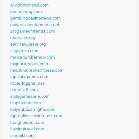
allviddownload.com
decorsmag.com
gamblingcasinonews.com
universitiesofamerica.net
progameofbrands.com
qbreview.org
servicewueste.org
zippyrevs.com
matkanumbernow.com
myjobcirculars.com
healthmoreoverfitness.com
topslotxgames.com
routerloggnet.net
dantella6.com
slotsgamesone.com
hispinzone.com
kalyanbazarnights.com
top-online-casino-usa.com
honghuidoor.com
flowingtravel.com
nineniki.com