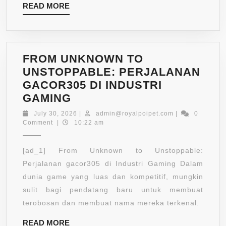
READ
READ MORE
MORE
FROM UNKNOWN TO
UNSTOPPABLE: PERJALANAN
GACOR305 DI INDUSTRI
FROM
GAMING
UNKNOWN
July
admin@royalpoi
July 30, 2026
|
admin@royalpoipet.com
|
0
TO
30,
Comment
|
10:22 am
2026
UNSTOPPABLE:
PERJALANAN
[ad_1] From Unknown to Unstoppable:
GACOR305
Perjalanan gacor305 di Industri Gaming Dalam
DI
dunia game yang luas dan kompetitif, mungkin
INDUSTRI
sulit bagi pendatang baru untuk membuat
GAMING
terobosan dan membuat nama mereka terkenal.
READ
READ MORE