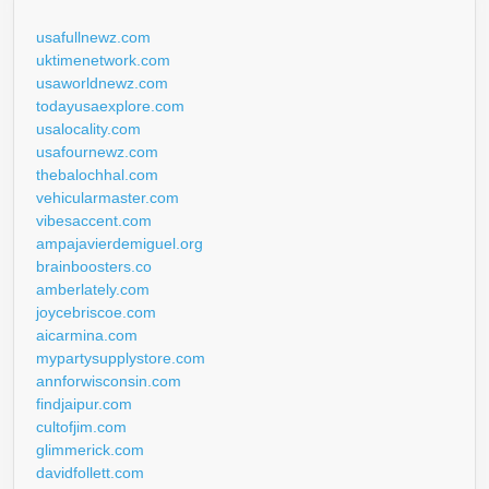
usafullnewz.com
uktimenetwork.com
usaworldnewz.com
todayusaexplore.com
usalocality.com
usafournewz.com
thebalochhal.com
vehicularmaster.com
vibesaccent.com
ampajavierdemiguel.org
brainboosters.co
amberlately.com
joycebriscoe.com
aicarmina.com
mypartysupplystore.com
annforwisconsin.com
findjaipur.com
cultofjim.com
glimmerick.com
davidfollett.com