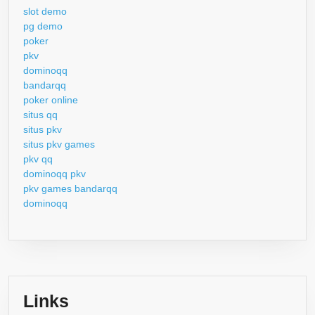
slot demo
pg demo
poker
pkv
dominoqq
bandarqq
poker online
situs qq
situs pkv
situs pkv games
pkv qq
dominoqq pkv
pkv games bandarqq
dominoqq
Links