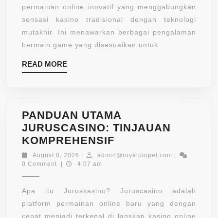
permainan online inovatif yang menggabungkan
sensasi kasino tradisional dengan teknologi
mutakhir. Ini menawarkan berbagai pengalaman
bermain game yang disesuaikan untuk
READ
READ MORE
MORE
PANDUAN UTAMA
JURUSCASINO: TINJAUAN
PANDUAN
KOMPREHENSIF
UTAMA
August
admin@royalp
August 8, 2026
|
admin@royalpoipet.com
|
JURUSCASINO:
8,
0 Comment
|
4:07 am
2026
TINJAUAN
KOMPREHENSIF
Apa itu Juruskasino? Juruscasino adalah
platform permainan online baru yang dengan
cepat menjadi terkenal di lanskap kasino online