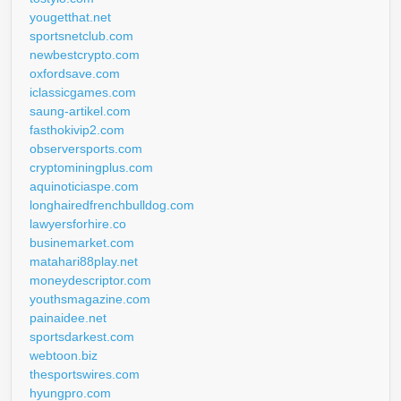
yougetthat.net
sportsnetclub.com
newbestcrypto.com
oxfordsave.com
iclassicgames.com
saung-artikel.com
fasthokivip2.com
observersports.com
cryptominingplus.com
aquinoticiaspe.com
longhairedfrenchbulldog.com
lawyersforhire.co
businemarket.com
matahari88play.net
moneydescriptor.com
youthsmagazine.com
painaidee.net
sportsdarkest.com
webtoon.biz
thesportswires.com
hyungpro.com