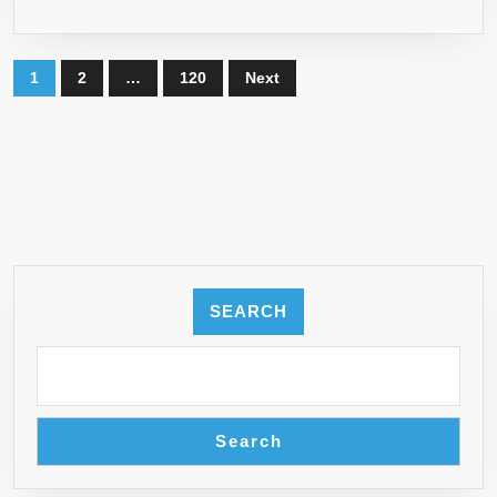
MORE
Posts
1
2
…
120
Next
navigation
SEARCH
Search