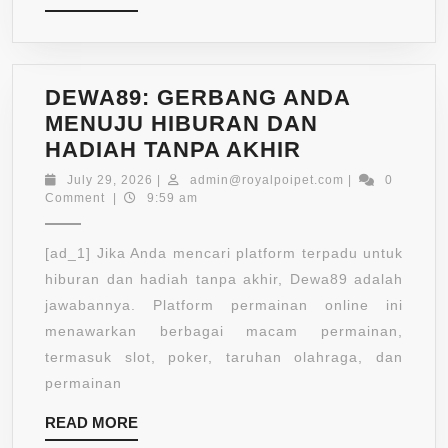
MORE
DEWA89: GERBANG ANDA
MENUJU HIBURAN DAN
DEWA89:
HADIAH TANPA AKHIR
GERBANG
July
admin@royalpoi
July 29, 2026
|
admin@royalpoipet.com
|
0
ANDA
29,
Comment
|
9:59 am
2026
MENUJU
HIBURAN
[ad_1] Jika Anda mencari platform terpadu untuk
DAN
hiburan dan hadiah tanpa akhir, Dewa89 adalah
HADIAH
jawabannya. Platform permainan online ini
TANPA
menawarkan berbagai macam permainan,
AKHIR
termasuk slot, poker, taruhan olahraga, dan
permainan
READ
READ MORE
MORE