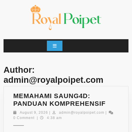
Skip
to
content
Open
Button
Author:
admin@royalpoipet.com
MEMAHAMI SAUNG4D:
MEMAH
PANDUAN KOMPREHENSIF
SAUNG
August
admin@royalp
August 9, 2026
|
admin@royalpoipet.com
|
PANDU
9,
0 Comment
|
4:38 am
2026
KOMPR