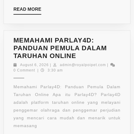
READ
READ MORE
MORE
MEMAHAMI PARLAY4D:
PANDUAN PEMULA DALAM
MEMAHAMI
TARUHAN ONLINE
PARLAY4D:
August
admin@royalp
August 6, 2026
|
admin@royalpoipet.com
|
PANDUAN
6,
0 Comment
|
3:30 am
2026
PEMULA
DALAM
Memahami Parlay4D: Panduan Pemula Dalam
TARUHAN
Taruhan Online Apa itu Parlay4D? Parlay4D
ONLINE
adalah platform taruhan online yang melayani
penggemar olahraga dan penggemar perjudian
yang mencari cara mudah dan menarik untuk
memasang