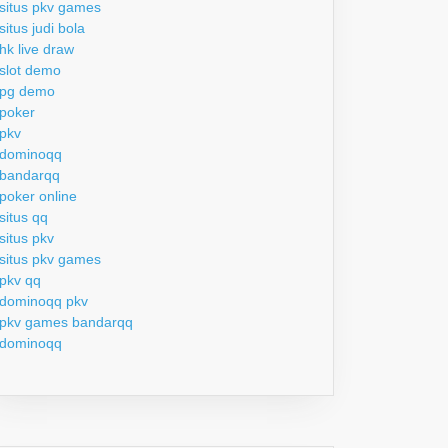
situs pkv games
situs judi bola
hk live draw
slot demo
pg demo
poker
pkv
dominoqq
bandarqq
poker online
situs qq
situs pkv
situs pkv games
pkv qq
dominoqq pkv
pkv games bandarqq
dominoqq