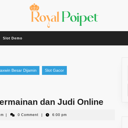
Slot Demo
Maxwin Besar Dijamin
Slot Gacor
ermainan dan Judi Online
admin@royalpoipet.com
om
|
0 Comment
|
6:00 pm