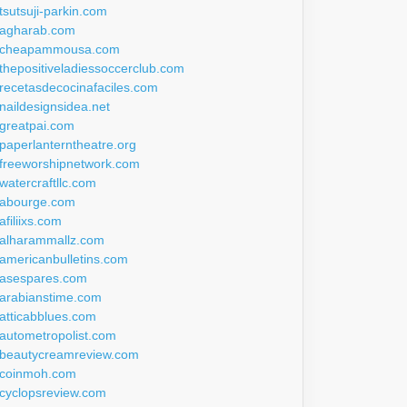
tsutsuji-parkin.com
agharab.com
cheapammousa.com
thepositiveladiessoccerclub.com
recetasdecocinafaciles.com
naildesignsidea.net
greatpai.com
paperlanterntheatre.org
freeworshipnetwork.com
watercraftllc.com
abourge.com
afiliixs.com
alharammallz.com
americanbulletins.com
asespares.com
arabianstime.com
atticabblues.com
autometropolist.com
beautycreamreview.com
coinmoh.com
cyclopsreview.com