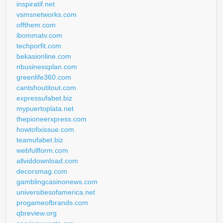
inspiratif.net
vsmsnetworks.com
offthem.com
ibommatv.com
techporfit.com
bekasionline.com
nbusinessplan.com
greenlife360.com
cantshoutitout.com
expressufabet.biz
mypuertoplata.net
thepioneerxpress.com
howtofixissue.com
teamufabet.biz
webfullform.com
allviddownload.com
decorsmag.com
gamblingcasinonews.com
universitiesofamerica.net
progameofbrands.com
qbreview.org