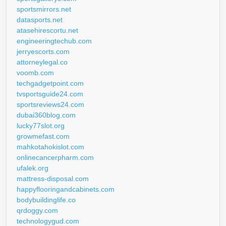
sportsmirrors.net
datasports.net
atasehirescortu.net
engineeringtechub.com
jerryescorts.com
attorneylegal.co
voomb.com
techgadgetpoint.com
tvsportsguide24.com
sportsreviews24.com
dubai360blog.com
lucky77slot.org
growmefast.com
mahkotahokislot.com
onlinecancerpharm.com
ufalek.org
mattress-disposal.com
happyflooringandcabinets.com
bodybuildinglife.co
qrdoggy.com
technologygud.com