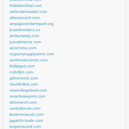
thebalochhal.com
vehicularmaster.com
vibesaccent.com
ampajavierdemiguel.org
brainboosters.co
amberlately.com
joycebriscoe.com
aicarmina.com
mypartysupplystore.com
annforwisconsin.com
findjaipur.com
cultofjim.com
glimmerick.com
davidfollett.com
newcollegebeat.com
reverbnewyork.com
skinmerch.com
usvisaforum.com
bestmovierulz.com
jagalchi-trade.com
loopersound.com