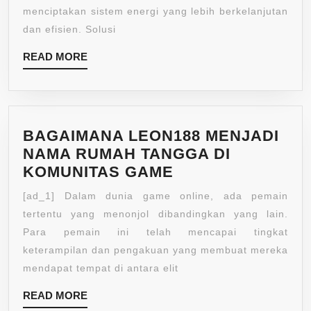
DEP
menciptakan sistem energi yang lebih berkelanjutan
PEN
dan efisien. Solusi
ENE
READ
READ MORE
MORE
BAGAIMANA LEON188 MENJADI
NAMA RUMAH TANGGA DI
BAGAIMANA
KOMUNITAS GAME
LEON188
[ad_1] Dalam dunia game online, ada pemain
MENJADI
tertentu yang menonjol dibandingkan yang lain.
NAMA
Para pemain ini telah mencapai tingkat
RUMAH
keterampilan dan pengakuan yang membuat mereka
TANGGA
mendapat tempat di antara elit
DI
READ
KOMUNITAS
READ MORE
MORE