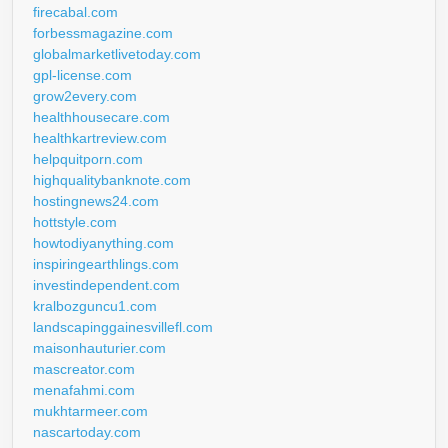
firecabal.com
forbessmagazine.com
globalmarketlivetoday.com
gpl-license.com
grow2every.com
healthhousecare.com
healthkartreview.com
helpquitporn.com
highqualitybanknote.com
hostingnews24.com
hottstyle.com
howtodiyanything.com
inspiringearthlings.com
investindependent.com
kralbozguncu1.com
landscapinggainesvillefl.com
maisonhauturier.com
mascreator.com
menafahmi.com
mukhtarmeer.com
nascartoday.com