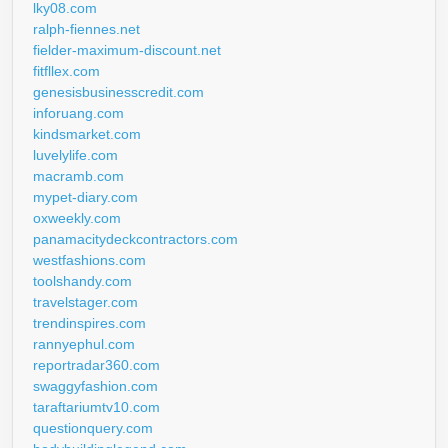
lky08.com
ralph-fiennes.net
fielder-maximum-discount.net
fitfllex.com
genesisbusinesscredit.com
inforuang.com
kindsmarket.com
luvelylife.com
macramb.com
mypet-diary.com
oxweekly.com
panamacitydeckcontractors.com
westfashions.com
toolshandy.com
travelstager.com
trendinspires.com
rannyephul.com
reportradar360.com
swaggyfashion.com
taraftariumtv10.com
questionquery.com