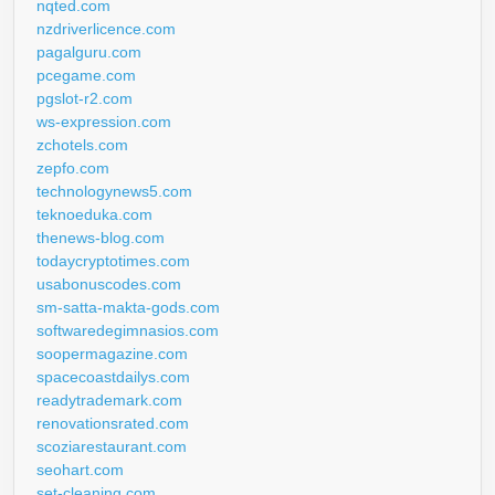
nqted.com
nzdriverlicence.com
pagalguru.com
pcegame.com
pgslot-r2.com
ws-expression.com
zchotels.com
zepfo.com
technologynews5.com
teknoeduka.com
thenews-blog.com
todaycryptotimes.com
usabonuscodes.com
sm-satta-makta-gods.com
softwaredegimnasios.com
soopermagazine.com
spacecoastdailys.com
readytrademark.com
renovationsrated.com
scoziarestaurant.com
seohart.com
set-cleaning.com