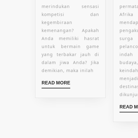
ANDA
merindukan sensasi
permata
DENGAN
kompetisi dan
Afrika
EPIKWIN138
kegembiraan
mendap
kemenangan? Apakah
penga
Anda memiliki hasrat
surg
untuk bermain game
pelan
yang terbakar jauh di
indah 
dalam jiwa Anda? Jika
budaya
demikian, maka inilah
kein
menjad
READ
READ MORE
destin
MORE
dikunju
READ 