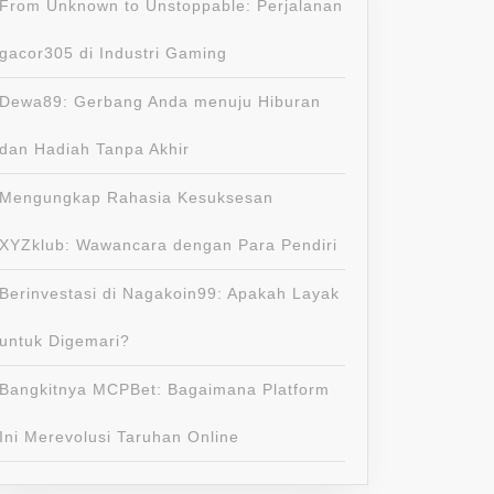
From Unknown to Unstoppable: Perjalanan
gacor305 di Industri Gaming
Dewa89: Gerbang Anda menuju Hiburan
dan Hadiah Tanpa Akhir
Mengungkap Rahasia Kesuksesan
XYZklub: Wawancara dengan Para Pendiri
Berinvestasi di Nagakoin99: Apakah Layak
untuk Digemari?
Bangkitnya MCPBet: Bagaimana Platform
Ini Merevolusi Taruhan Online