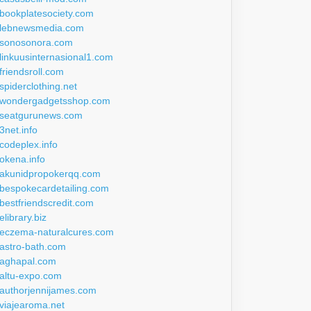
bookplatesociety.com
lebnewsmedia.com
sonosonora.com
linkuusinternasional1.com
friendsroll.com
spiderclothing.net
wondergadgetsshop.com
seatgurunews.com
3net.info
codeplex.info
okena.info
akunidpropokerqq.com
bespokecardetailing.com
bestfriendscredit.com
elibrary.biz
eczema-naturalcures.com
astro-bath.com
aghapal.com
altu-expo.com
authorjennijames.com
viajearoma.net