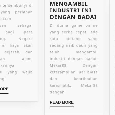
WAKANDA33:
MENGAMBIL
 tersembunyi di
SURGA
INDUSTRI INI
 yang perlahan
WISATAWAN
TEMU
DENGAN BADAI
atkan
BINT
kuan sebagai
Di dunia game online
YANG
a bagi para
yang serba cepat, ada
SEDA
cong. Negara
satu bintang yang
NAIK
ini kaya akan
sedang naik daun yang
DAUN
, sejarah, dan
telah mengambil
DI
dahan alam,
industri dengan badai:
GAME
ikannya
Mekar88. Dengan
ONLIN
asi yang wajib
keterampilan luar biasa
MEKA
ngi
dan kepribadian
MENG
karismatik, Mekar88
INDU
READ
MORE
dengan
MORE
INI
DENG
READ
READ MORE
MORE
BADA