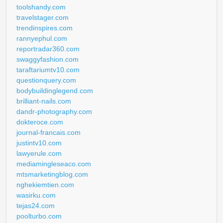
toolshandy.com
travelstager.com
trendinspires.com
rannyephul.com
reportradar360.com
swaggyfashion.com
taraftariumtv10.com
questionquery.com
bodybuildinglegend.com
brilliant-nails.com
dandr-photography.com
dokteroce.com
journal-francais.com
justintv10.com
lawyerule.com
mediamingleseaco.com
mtsmarketingblog.com
nghekiemtien.com
wasirku.com
tejas24.com
poolturbo.com