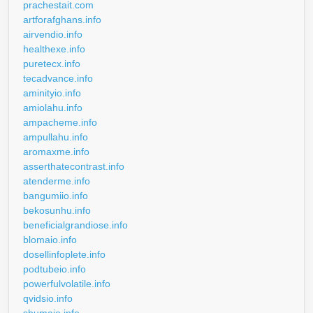
prachestait.com
artforafghans.info
airvendio.info
healthexe.info
puretecx.info
tecadvance.info
aminityio.info
amiolahu.info
ampacheme.info
ampullahu.info
aromaxme.info
asserthatecontrast.info
atenderme.info
bangumiio.info
bekosunhu.info
beneficialgrandiose.info
blomaio.info
dosellinfoplete.info
podtubeio.info
powerfulvolatile.info
qvidsio.info
shumaio.info