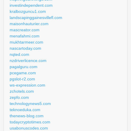
investindependent.com
kralbozguncu1.com
landscapinggainesvillefl.com
maisonhauturier.com
mascreator.com
menafahmi.com
mukhtarmeer.com
nascartoday.com
nqted.com
nzdriverlicence.com
pagalguru.com
pcegame.com
pgslot-r2.com
ws-expression.com
zchotels.com
zepfo.com
technologynews5.com
teknoeduka.com
thenews-blog.com
todaycryptotimes.com
usabonuscodes.com