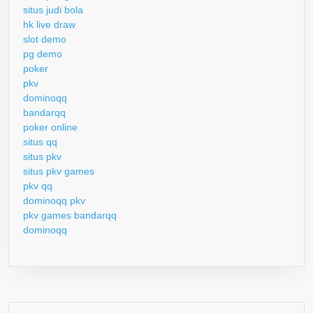
situs judi bola
hk live draw
slot demo
pg demo
poker
pkv
dominoqq
bandarqq
poker online
situs qq
situs pkv
situs pkv games
pkv qq
dominoqq pkv
pkv games bandarqq
dominoqq