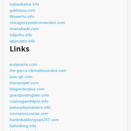
nabavkame.info
gakbiasa.com
iflowerhu.info
chicagocrystalconnection.com
imanabadii.com
trilipohu.info
appruptio.info
Links
punjwanis.com
the-parcs-clematiscondos.com
jusu-gb.com
thecarepet.com
blogwriterplus.com
guestpostingseo.com
casinogambitpro.info
pokerplaymasters.info
courseoncourse.com
bantinbatdongsan247.com
bahednog.info