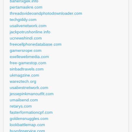
bahenxgek.info
pertamaskre.com
threadsvideoandphotodownloader.com
techgiddy.com
usalivenetwork.com
jackpotrushonline.info
ucnewshindi.com
freecellphonedatabase.com
gamersrope.com
exellewebmedia.com
free-gamestop.com
sinbadtravels.com
ukmagzine.com
wareztech.org
usabestnetwork.com
jessepinkmanoutfit.com
umailsend.com
retarys.com
fasterformationcpf.com
goldensnuggles.com
lookbattlemap.com
buyrdpservice.com