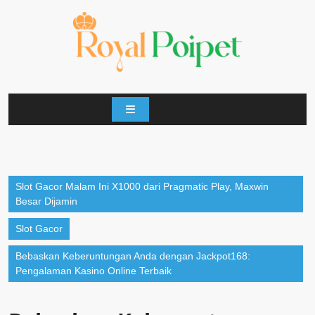
Skip
to
content
Open
Button
Slot Gacor Malam Ini X1000 dari Pragmatic Play, Maxwin
Besar Dijamin
Slot Gacor
Bebaskan Keberuntungan Anda dengan Jackpot168:
Pengalaman Kasino Online Terbaik