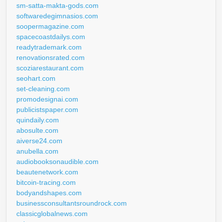
sm-satta-makta-gods.com
softwaredegimnasios.com
soopermagazine.com
spacecoastdailys.com
readytrademark.com
renovationsrated.com
scoziarestaurant.com
seohart.com
set-cleaning.com
promodesignai.com
publicistspaper.com
quindaily.com
abosulte.com
aiverse24.com
anubella.com
audiobooksonaudible.com
beautenetwork.com
bitcoin-tracing.com
bodyandshapes.com
businessconsultantsroundrock.com
classicglobalnews.com