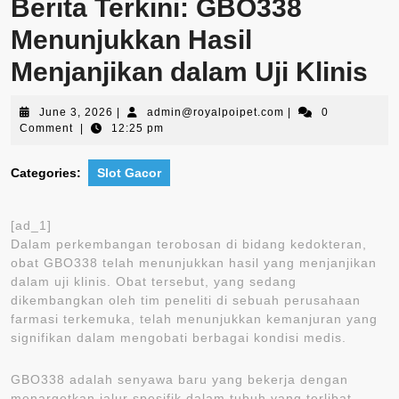
Berita Terkini: GBO338
Menunjukkan Hasil
Menjanjikan dalam Uji Klinis
June
admin@royalpoipet
June 3, 2026
|
admin@royalpoipet.com
|
0
3,
Comment
|
12:25 pm
2026
Categories:
Slot Gacor
[ad_1]
Dalam perkembangan terobosan di bidang kedokteran,
obat GBO338 telah menunjukkan hasil yang menjanjikan
dalam uji klinis. Obat tersebut, yang sedang
dikembangkan oleh tim peneliti di sebuah perusahaan
farmasi terkemuka, telah menunjukkan kemanjuran yang
signifikan dalam mengobati berbagai kondisi medis.
GBO338 adalah senyawa baru yang bekerja dengan
menargetkan jalur spesifik dalam tubuh yang terlibat