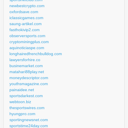
newbestcrypto.com
oxfordsave.com
iclassicgames.com
saung-artikel.com
fasthokivip2.com
observersports.com
cryptominingplus.com
aquinoticiaspe.com
longhairedfrenchbulldog.com
lawyersforhire.co
businemarket.com
matahari88play.net
moneydescriptor.com
youthsmagazine.com
painaidee.net
sportsdarkest.com
webtoon.biz
thesportswires.com
hyungpro.com
sportingnewsnet.com
sportstime24day.com