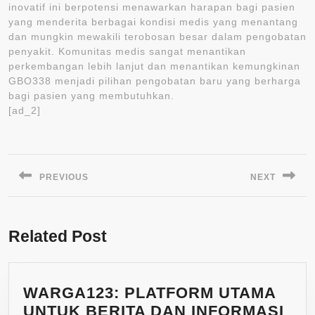
inovatif ini berpotensi menawarkan harapan bagi pasien
yang menderita berbagai kondisi medis yang menantang
dan mungkin mewakili terobosan besar dalam pengobatan
penyakit. Komunitas medis sangat menantikan
perkembangan lebih lanjut dan menantikan kemungkinan
GBO338 menjadi pilihan pengobatan baru yang berharga
bagi pasien yang membutuhkan.
[ad_2]
Post
navigation
PREVIOUS
NEXT
Previous
Next
post:
post:
Related Post
WARGA123: PLATFORM UTAMA
UNTUK BERITA DAN INFORMASI