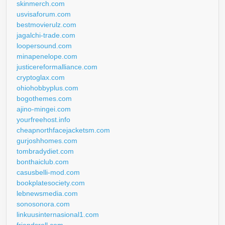
skinmerch.com
usvisaforum.com
bestmovierulz.com
jagalchi-trade.com
loopersound.com
minapenelope.com
justicereformalliance.com
cryptoglax.com
ohiohobbyplus.com
bogothemes.com
ajino-mingei.com
yourfreehost.info
cheapnorthfacejacketsm.com
gurjoshhomes.com
tombradydiet.com
bonthaiclub.com
casusbelli-mod.com
bookplatesociety.com
lebnewsmedia.com
sonosonora.com
linkuusinternasional1.com
friendsroll.com