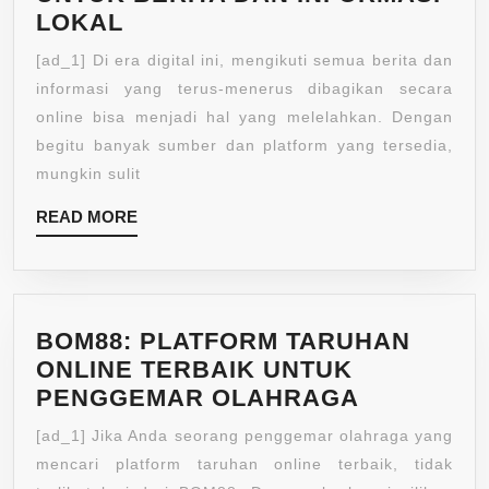
WARGA123:
LOKAL
PLATFORM
[ad_1] Di era digital ini, mengikuti semua berita dan
UTAMA
informasi yang terus-menerus dibagikan secara
UNTUK
online bisa menjadi hal yang melelahkan. Dengan
BERITA
begitu banyak sumber dan platform yang tersedia,
DAN
mungkin sulit
INFORMASI
LOKAL
READ
READ MORE
MORE
BOM88: PLATFORM TARUHAN
ONLINE TERBAIK UNTUK
BOM88:
PENGGEMAR OLAHRAGA
PLATFOR
[ad_1] Jika Anda seorang penggemar olahraga yang
TARUHAN
mencari platform taruhan online terbaik, tidak
ONLINE