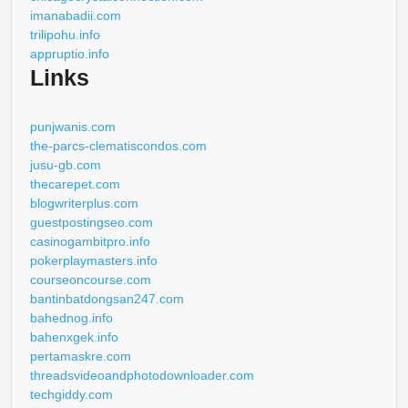
imanabadii.com
trilipohu.info
appruptio.info
Links
punjwanis.com
the-parcs-clematiscondos.com
jusu-gb.com
thecarepet.com
blogwriterplus.com
guestpostingseo.com
casinogambitpro.info
pokerplaymasters.info
courseoncourse.com
bantinbatdongsan247.com
bahednog.info
bahenxgek.info
pertamaskre.com
threadsvideoandphotodownloader.com
techgiddy.com