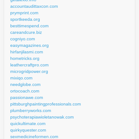
accountaudittaxcon.com
prymprint.com
sportkeeda.org
besttimespend.com
careandcure.biz
cogniyo.com
easymagazines.org
hirfanjilasmi.com
hometricks.org
leathercraftpro.com
microgridpower.org
mixiqo.com
needglobe.com
ortocoach.com
passionawe.com
pittsburghpaintingprofessionals.com
plumberryworks.com
psychoterapiawioletanowak.com
quickultimate.com
quirkyquester.com
sexmedicineformen.com