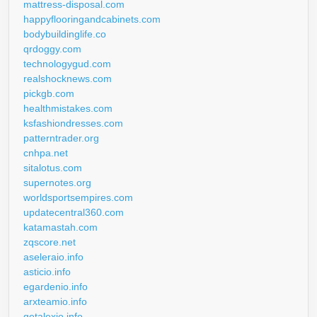
mattress-disposal.com
happyflooringandcabinets.com
bodybuildinglife.co
qrdoggy.com
technologygud.com
realshocknews.com
pickgb.com
healthmistakes.com
ksfashiondresses.com
patterntrader.org
cnhpa.net
sitalotus.com
supernotes.org
worldsportsempires.com
updatecentral360.com
katamastah.com
zqscore.net
aseleraio.info
asticio.info
egardenio.info
arxteamio.info
getalexio.info