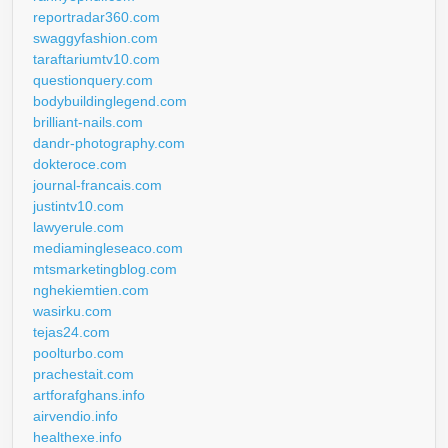
reportradar360.com
swaggyfashion.com
taraftariumtv10.com
questionquery.com
bodybuildinglegend.com
brilliant-nails.com
dandr-photography.com
dokteroce.com
journal-francais.com
justintv10.com
lawyerule.com
mediamingleseaco.com
mtsmarketingblog.com
nghekiemtien.com
wasirku.com
tejas24.com
poolturbo.com
prachestait.com
artforafghans.info
airvendio.info
healthexe.info