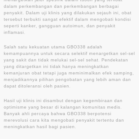
dalam perkembangan dan perkembangan berbagai
penyakit. Dalam uji klinis yang dilakukan sejauh ini, obat
tersebut terbukti sangat efektif dalam mengobati kondisi
seperti kanker, gangguan autoimun, dan penyakit
inflamasi.
Salah satu kekuatan utama GBO338 adalah
kemampuannya untuk secara selektif menargetkan sel-sel
yang sakit dan tidak melukai sel-sel sehat. Pendekatan
yang ditargetkan ini tidak hanya meningkatkan
kemanjuran obat tetapi juga meminimalkan efek samping,
menjadikannya pilihan pengobatan yang lebih aman dan
dapat ditoleransi oleh pasien.
Hasil uji klinis ini disambut dengan kegembiraan dan
optimisme yang besar di kalangan komunitas medis.
Banyak ahli percaya bahwa GBO338 berpotensi
merevolusi cara kita mengobati penyakit tertentu dan
meningkatkan hasil bagi pasien.