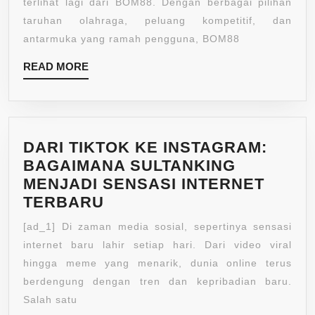
terlihat lagi dari BOM88. Dengan berbagai pilihan
TERBAIK
taruhan olahraga, peluang kompetitif, dan
UNTUK
antarmuka yang ramah pengguna, BOM88
PENGGEM
READ
OLAHRAG
READ MORE
MORE
DARI TIKTOK KE INSTAGRAM:
BAGAIMANA SULTANKING
MENJADI SENSASI INTERNET
DARI
TERBARU
TIKTOK
[ad_1] Di zaman media sosial, sepertinya sensasi
KE
internet baru lahir setiap hari. Dari video viral
INSTAGRAM:
hingga meme yang menarik, dunia online terus
BAGAIMANA
berdengung dengan tren dan kepribadian baru.
SULTANKING
Salah satu
MENJADI