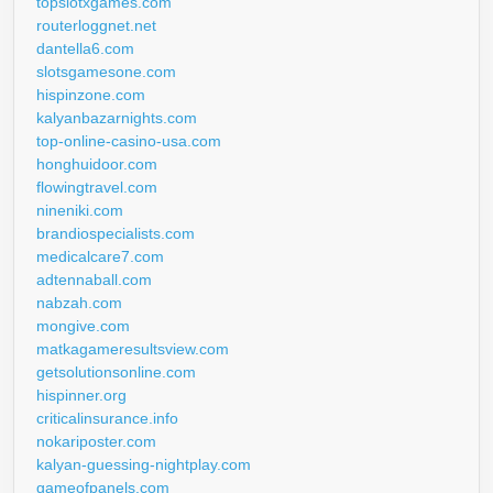
topslotxgames.com
routerloggnet.net
dantella6.com
slotsgamesone.com
hispinzone.com
kalyanbazarnights.com
top-online-casino-usa.com
honghuidoor.com
flowingtravel.com
nineniki.com
brandiospecialists.com
medicalcare7.com
adtennaball.com
nabzah.com
mongive.com
matkagameresultsview.com
getsolutionsonline.com
hispinner.org
criticalinsurance.info
nokariposter.com
kalyan-guessing-nightplay.com
gameofpanels.com