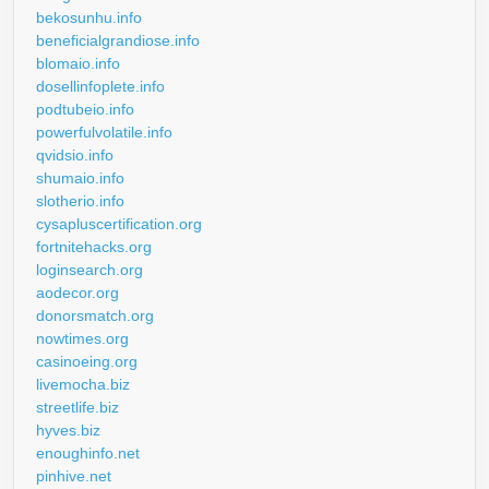
bekosunhu.info
beneficialgrandiose.info
blomaio.info
dosellinfoplete.info
podtubeio.info
powerfulvolatile.info
qvidsio.info
shumaio.info
slotherio.info
cysapluscertification.org
fortnitehacks.org
loginsearch.org
aodecor.org
donorsmatch.org
nowtimes.org
casinoeing.org
livemocha.biz
streetlife.biz
hyves.biz
enoughinfo.net
pinhive.net