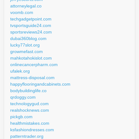
attorneylegal.co
voomb.com
techgadgetpoint.com
tvsportsguide24.com
sportsreviews24.com
dubai360blog.com
lucky77slot.org
growmefast.com
mahkotahokislot.com
onlinecancerpharm.com
ufalek.org
mattress-disposal.com
happyflooringandcabinets.com
bodybuildinglife.co
qrdoggy.com
technologygud.com
realshocknews.com
pickgb.com
healthmistakes.com
ksfashiondresses.com
patterntrader.org