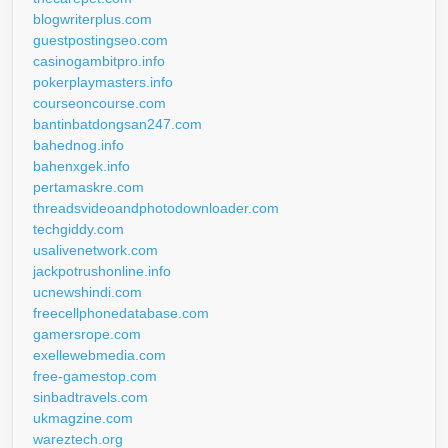
blogwriterplus.com
guestpostingseo.com
casinogambitpro.info
pokerplaymasters.info
courseoncourse.com
bantinbatdongsan247.com
bahednog.info
bahenxgek.info
pertamaskre.com
threadsvideoandphotodownloader.com
techgiddy.com
usalivenetwork.com
jackpotrushonline.info
ucnewshindi.com
freecellphonedatabase.com
gamersrope.com
exellewebmedia.com
free-gamestop.com
sinbadtravels.com
ukmagzine.com
wareztech.org