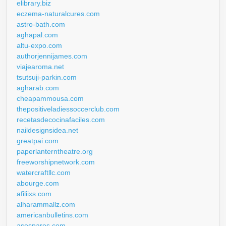
elibrary.biz
eczema-naturalcures.com
astro-bath.com
aghapal.com
altu-expo.com
authorjennijames.com
viajearoma.net
tsutsuji-parkin.com
agharab.com
cheapammousa.com
thepositiveladiessoccerclub.com
recetasdecocinafaciles.com
naildesignsidea.net
greatpai.com
paperlanterntheatre.org
freeworshipnetwork.com
watercraftllc.com
abourge.com
afiliixs.com
alharammallz.com
americanbulletins.com
asespares.com