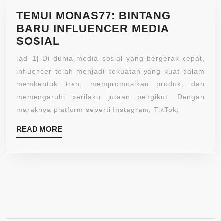
TEMUI MONAS77: BINTANG
BARU INFLUENCER MEDIA
TEMUI
SOSIAL
MONAS77:
[ad_1] Di dunia media sosial yang bergerak cepat,
BINTANG
influencer telah menjadi kekuatan yang kuat dalam
BARU
membentuk tren, mempromosikan produk, dan
INFLUENCER
memengaruhi perilaku jutaan pengikut. Dengan
MEDIA
maraknya platform seperti Instagram, TikTok,
SOSIAL
READ
READ MORE
MORE