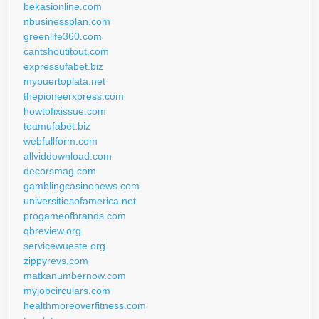
bekasionline.com
nbusinessplan.com
greenlife360.com
cantshoutitout.com
expressufabet.biz
mypuertoplata.net
thepioneerxpress.com
howtofixissue.com
teamufabet.biz
webfullform.com
allviddownload.com
decorsmag.com
gamblingcasinonews.com
universitiesofamerica.net
progameofbrands.com
qbreview.org
servicewueste.org
zippyrevs.com
matkanumbernow.com
myjobcirculars.com
healthmoreoverfitness.com