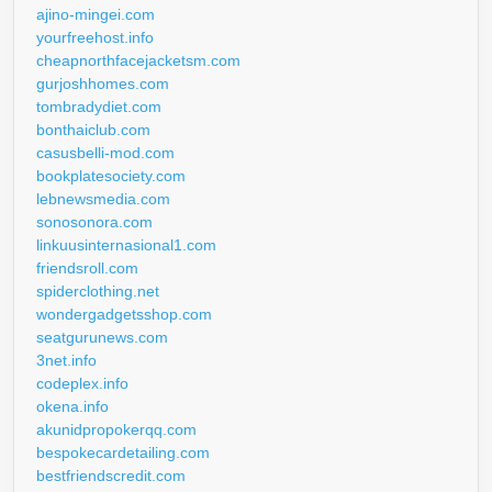
ajino-mingei.com
yourfreehost.info
cheapnorthfacejacketsm.com
gurjoshhomes.com
tombradydiet.com
bonthaiclub.com
casusbelli-mod.com
bookplatesociety.com
lebnewsmedia.com
sonosonora.com
linkuusinternasional1.com
friendsroll.com
spiderclothing.net
wondergadgetsshop.com
seatgurunews.com
3net.info
codeplex.info
okena.info
akunidpropokerqq.com
bespokecardetailing.com
bestfriendscredit.com