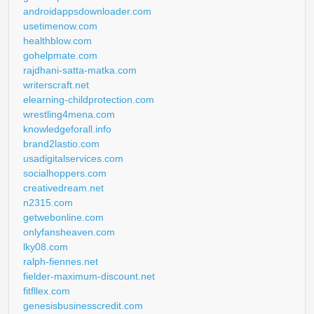
androidappsdownloader.com
usetimenow.com
healthblow.com
gohelpmate.com
rajdhani-satta-matka.com
writerscraft.net
elearning-childprotection.com
wrestling4mena.com
knowledgeforall.info
brand2lastio.com
usadigitalservices.com
socialhoppers.com
creativedream.net
n2315.com
getwebonline.com
onlyfansheaven.com
lky08.com
ralph-fiennes.net
fielder-maximum-discount.net
fitfllex.com
genesisbusinesscredit.com