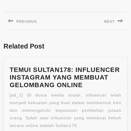
Post
navigation
PREVIOUS
NEXT
Previous
Next
post:
post:
Related Post
TEMUI SULTAN178: INFLUENCER
INSTAGRAM YANG MEMBUAT
TEMUI
GELOMBANG ONLINE
SULTAN178:
[ad_1] Di dunia media sosial, influencer telah
INFLUENCER
menjadi kekuatan yang kuat dalam membentuk tren
INSTAGRAM
dan memengaruhi keputusan pembelian jutaan
YANG
orang. Salah satu influencer yang membuat heboh
MEMBUAT
secara online adalah Sultan178,
GELOMBANG