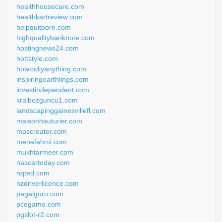
healthhousecare.com
healthkartreview.com
helpquitporn.com
highqualitybanknote.com
hostingnews24.com
hottstyle.com
howtodiyanything.com
inspiringearthlings.com
investindependent.com
kralbozguncu1.com
landscapinggainesvillefl.com
maisonhauturier.com
mascreator.com
menafahmi.com
mukhtarmeer.com
nascartoday.com
nqted.com
nzdriverlicence.com
pagalguru.com
pcegame.com
pgslot-r2.com