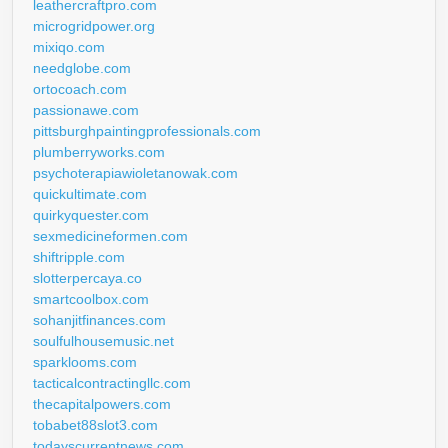
leathercraftpro.com
microgridpower.org
mixiqo.com
needglobe.com
ortocoach.com
passionawe.com
pittsburghpaintingprofessionals.com
plumberryworks.com
psychoterapiawioletanowak.com
quickultimate.com
quirkyquester.com
sexmedicineformen.com
shiftripple.com
slotterpercaya.co
smartcoolbox.com
sohanjitfinances.com
soulfulhousemusic.net
sparklooms.com
tacticalcontractingllc.com
thecapitalpowers.com
tobabet88slot3.com
todayscurrentnews.com