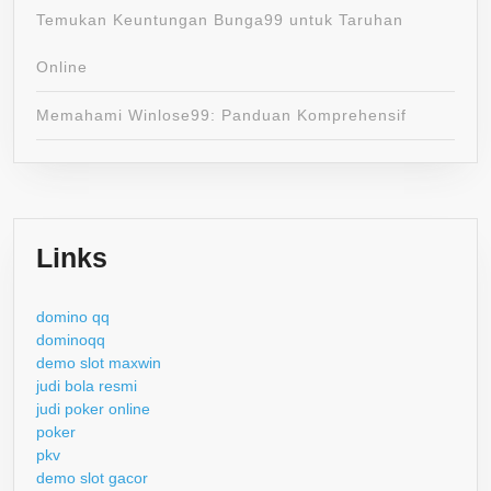
Temukan Keuntungan Bunga99 untuk Taruhan
Online
Memahami Winlose99: Panduan Komprehensif
Links
domino qq
dominoqq
demo slot maxwin
judi bola resmi
judi poker online
poker
pkv
demo slot gacor