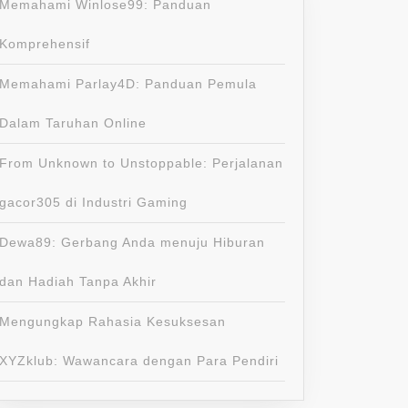
Memahami Winlose99: Panduan
Komprehensif
Memahami Parlay4D: Panduan Pemula
Dalam Taruhan Online
From Unknown to Unstoppable: Perjalanan
gacor305 di Industri Gaming
Dewa89: Gerbang Anda menuju Hiburan
dan Hadiah Tanpa Akhir
Mengungkap Rahasia Kesuksesan
XYZklub: Wawancara dengan Para Pendiri