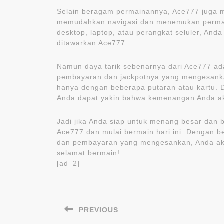
Selain beragam permainannya, Ace777 juga
memudahkan navigasi dan menemukan permain
desktop, laptop, atau perangkat seluler, An
ditawarkan Ace777.
Namun daya tarik sebenarnya dari Ace777 a
pembayaran dan jackpotnya yang mengesanka
hanya dengan beberapa putaran atau kartu.
Anda dapat yakin bahwa kemenangan Anda ak
Jadi jika Anda siap untuk menang besar dan
Ace777 dan mulai bermain hari ini. Dengan
dan pembayaran yang mengesankan, Anda ak
selamat bermain!
[ad_2]
Post
navigation
PREVIOUS