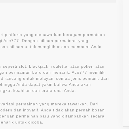
ri platform yang menawarkan beragam permainan
i Ace777. Dengan pilihan permainan yang
isan pilihan untuk menghibur dan membuat Anda
eperti slot, blackjack, roulette, atau poker, atau
gan permainan baru dan menarik, Ace777 memiliki
dirancang untuk melayani semua jenis pemain, dari
ehingga Anda dapat yakin bahwa Anda akan
gkat keahlian dan preferensi Anda.
h variasi permainan yang mereka tawarkan. Dari
modern dan inovatif, Anda tidak akan pernah bosan
, dengan permainan baru yang ditambahkan secara
enarik untuk dicoba.