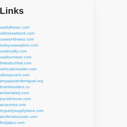
ANA
Links
AH
usafullnewz.com
AN
uktimenetwork.com
usaworldnewz.com
todayusaexplore.com
usalocality.com
usafournewz.com
thebalochhal.com
vehicularmaster.com
vibesaccent.com
ampajavierdemiguel.org
brainboosters.co
amberlately.com
joycebriscoe.com
aicarmina.com
mypartysupplystore.com
annforwisconsin.com
findjaipur.com