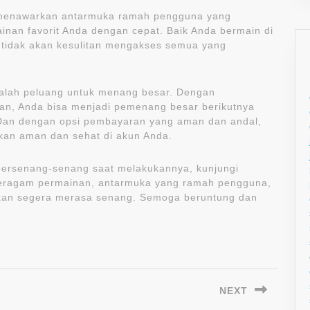
 menawarkan antarmuka ramah pengguna yang
an favorit Anda dengan cepat. Baik Anda bermain di
da tidak akan kesulitan mengakses semua yang
dalah peluang untuk menang besar. Dengan
n, Anda bisa menjadi pemenang besar berikutnya
 Dan dengan opsi pembayaran yang aman dan andal,
an aman dan sehat di akun Anda.
 bersenang-senang saat melakukannya, kunjungi
 beragam permainan, antarmuka yang ramah pengguna,
an segera merasa senang. Semoga beruntung dan
NEXT