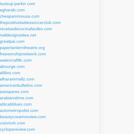
tsutsuji-parkin.com
agharab.com
cheapammousa.com
thepositiveladiessoccerclub.com
recetasdecocinafaciles.com
naildesignsidea.net
greatpai.com
paperlanterntheatre.org
freeworshipnetwork.com
watercraftllc.com
abourge.com
afiliixs.com
alharammallz.com
americanbulletins.com
asespares.com
arabianstime.com
atticabblues.com
autometropolist.com
beautycreamreview.com
coinmoh.com
cyclopsreview.com