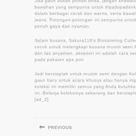
Jika gaun bukan pilihan Anda, jangan khawa
bawahan yang sempurna untuk dipadupadanka
dalam berbagai corak dan warna, serta bawah
jeans. Potongan-potongan ini sempurna untu
penuh gaya dan nyaman.
Selain busana, Sakura118’s Blossoming Coll
cocok untuk melengkapi busana musim semi An
dan tas anyaman, aksesori ini adalah cara
pada pakaian apa pun.
Jadi bersiaplah untuk musim semi dengan Ko
gaun baru untuk acara khusus atau hanya in
koleksi ini memiliki semua yang Anda butuhk
ini. Belanja koleksinya sekarang dan bersia
[ad_2]
Post
navigation
PREVIOUS