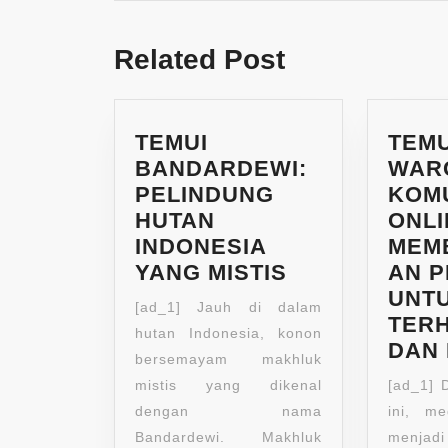
Previous
post:
Related Post
TEMUI
TEMU
BANDARDEWI:
WAR
PELINDUNG
KOM
HUTAN
ONLI
INDONESIA
MEM
TEMUI
YANG MISTIS
AN 
BANDARDEWI
UNT
[ad_1] Jauh di dalam
PELINDUNG
TER
hutan Indonesia, konon
HUTAN
DAN
bersemayam makhluk
INDONESIA
mistis yang dikenal
[ad_1] D
YANG
dengan nama
ini, me
MISTIS
Bandardewi. Makhluk
menjadi