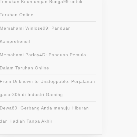
Temukan Keuntungan Bunga99 untuk
Taruhan Online
Memahami Winlose99: Panduan
Komprehensif
Memahami Parlay4D: Panduan Pemula
Dalam Taruhan Online
From Unknown to Unstoppable: Perjalanan
gacor305 di Industri Gaming
Dewa89: Gerbang Anda menuju Hiburan
dan Hadiah Tanpa Akhir