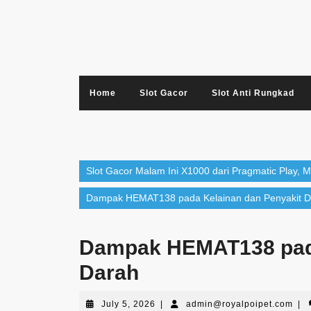
Skip
to
content
Home
Slot Gacor
Slot Anti Rungkad
Slot Gacor Malam Ini X1000 dari Pragmatic Play, 
Dampak HEMAT138 pada Kelainan dan Penyakit D
Dampak HEMAT138 pada
Darah
July
adm
July 5, 2026
|
admin@royalpoipet.com
|