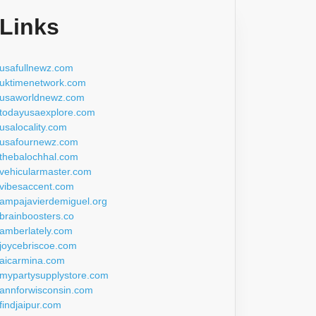
Links
AN
usafullnewz.com
uktimenetwork.com
usaworldnewz.com
todayusaexplore.com
usalocality.com
usafournewz.com
thebalochhal.com
vehicularmaster.com
vibesaccent.com
ampajavierdemiguel.org
brainboosters.co
amberlately.com
joycebriscoe.com
aicarmina.com
mypartysupplystore.com
annforwisconsin.com
findjaipur.com