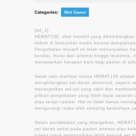
5,
2026
Categories:
Slot Gacor
[ad_1]
HEMAT138, obat inovatif yang dikembangkan 
heboh di komunitas medis karena dampaknya y
Pengobatan inovatif ini telah menunjukkan h
kondisi, mulai dari anemia hingga leukemia, 
menawarkan harapan baru bagi pasien di selu
Salah satu manfaat utama HEMAT138 adalah
menghilangkan sel darah abnormal, seperti s
menargetkan sel-sel yang sakit dan membiar
pilihan pengobatan yang lebih tepat sasaran 
atau terapi radiasi. Hal ini tidak hanya meni
mengurangi risiko efek samping berbahaya y
Selain pendekatan yang ditargetkan, HEMAT13
sel darah sehat pada pasien anemia atau ke
tulang untuk memproduksi lebih banyak sel