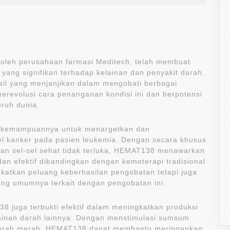
oleh perusahaan farmasi Meditech, telah membuat
ang signifikan terhadap kelainan dan penyakit darah.
asil yang menjanjikan dalam mengobati berbagai
merevolusi cara penanganan kondisi ini dan berpotensi
ruh dunia.
 kemampuannya untuk menargetkan dan
el kanker pada pasien leukemia. Dengan secara khusus
kan sel-sel sehat tidak terluka, HEMAT138 menawarkan
dan efektif dibandingkan dengan kemoterapi tradisional
ngkatkan peluang keberhasilan pengobatan tetapi juga
ang umumnya terkait dengan pengobatan ini.
8 juga terbukti efektif dalam meningkatkan produksi
lainan darah lainnya. Dengan menstimulasi sumsum
 darah merah, HEMAT138 dapat membantu meringankan