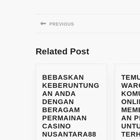
Post
navigation
PREVIOUS
Previous
post:
Related Post
BEBASKAN
TEMU
KEBERUNTUNG
WAR
AN ANDA
KOM
DENGAN
ONLI
BERAGAM
MEM
PERMAINAN
AN 
CASINO
UNT
BEBASKAN
NUSANTARA88
TER