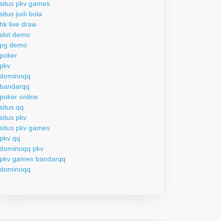
situs pkv games
situs judi bola
hk live draw
slot demo
pg demo
poker
pkv
dominoqq
bandarqq
poker online
situs qq
situs pkv
situs pkv games
pkv qq
dominoqq pkv
pkv games bandarqq
dominoqq
TU:
GU