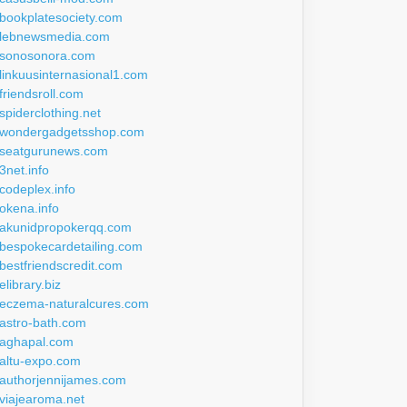
bookplatesociety.com
lebnewsmedia.com
sonosonora.com
linkuusinternasional1.com
friendsroll.com
spiderclothing.net
wondergadgetsshop.com
seatgurunews.com
3net.info
codeplex.info
okena.info
akunidpropokerqq.com
bespokecardetailing.com
bestfriendscredit.com
elibrary.biz
eczema-naturalcures.com
astro-bath.com
aghapal.com
altu-expo.com
authorjennijames.com
viajearoma.net