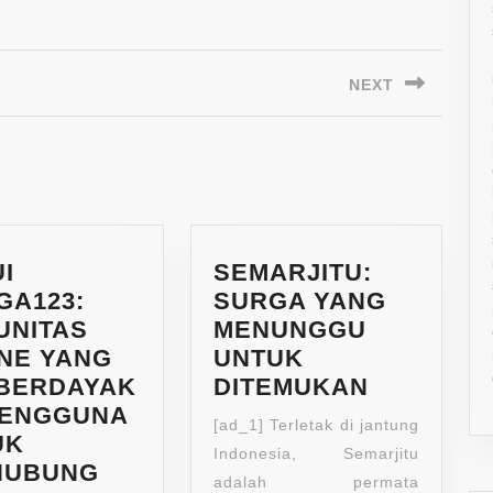
NEXT
Next
post:
I
SEMARJITU:
GA123:
SURGA YANG
UNITAS
MENUNGGU
NE YANG
UNTUK
SEMARJI
BERDAYAK
DITEMUKAN
SURGA
PENGGUNA
[ad_1] Terletak di jantung
YANG
UK
Indonesia, Semarjitu
MENUNG
HUBUNG
adalah permata