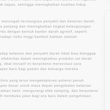
sak napas, sehingga meningkatkan kualitas hidup
 mencegah terulangnya penyakit dan kelainan darah,
ka panjang dan meningkatkan tingkat kelangsungan
ividu dengan bentuk kanker darah agresif, seperti
hadapi risiko tinggi kambuh bahkan setelah
ap kelainan dan penyakit darah tidak bisa dianggap
efektivitas dalam meningkatkan produksi sel darah
, obat inovatif ini berpotensi merevolusi cara
pan baru bagi pasien dan keluarga mereka.
i klinis yang terus mengeksplorasi potensi penuh
rapan besar untuk masa depan pengobatan kelainan
tkan hasil, mengurangi efek samping, dan berpotensi
8 membuka jalan bagi era baru dalam pengelolaan