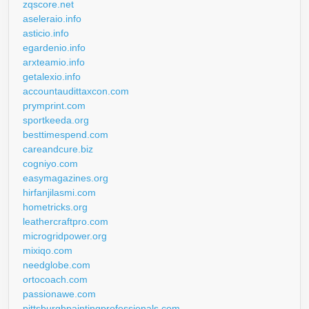
zqscore.net
aseleraio.info
asticio.info
egardenio.info
arxteamio.info
getalexio.info
accountaudittaxcon.com
prymprint.com
sportkeeda.org
besttimespend.com
careandcure.biz
cogniyo.com
easymagazines.org
hirfanjilasmi.com
hometricks.org
leathercraftpro.com
microgridpower.org
mixiqo.com
needglobe.com
ortocoach.com
passionawe.com
pittsburghpaintingprofessionals.com