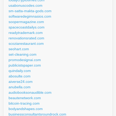
usabonuscodes.com
sm-satta-makta-gods.com
softwaredegimnasios.com
soopermagazine.com
spacecoastdailys.com
readytrademark.com
renovationsrated.com
scoziarestaurant.com
seohart.com
set-cleaning.com
promodesignai.com
publicistspaper.com
quindaily.com
abosulte.com
aiverse24.com
anubella.com
audiobooksonaudible.com
beautenetwork.com
bitcoin-tracing.com
bodyandshapes.com
businessconsultantsroundrock.com