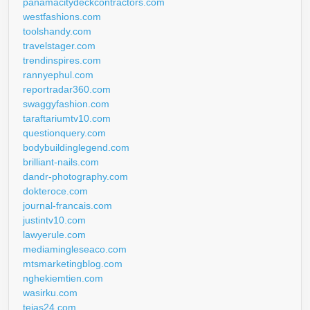
panamacitydeckcontractors.com
westfashions.com
toolshandy.com
travelstager.com
trendinspires.com
rannyephul.com
reportradar360.com
swaggyfashion.com
taraftariumtv10.com
questionquery.com
bodybuildinglegend.com
brilliant-nails.com
dandr-photography.com
dokteroce.com
journal-francais.com
justintv10.com
lawyerule.com
mediamingleseaco.com
mtsmarketingblog.com
nghekiemtien.com
wasirku.com
tejas24.com