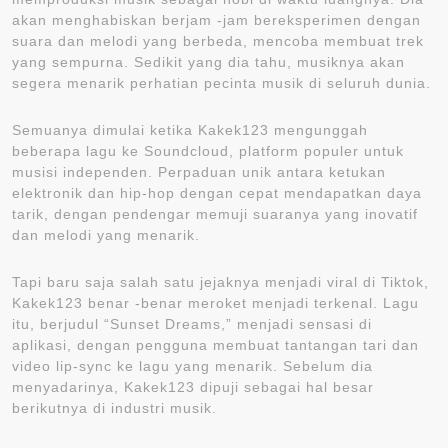
akan menghabiskan berjam -jam bereksperimen dengan
suara dan melodi yang berbeda, mencoba membuat trek
yang sempurna. Sedikit yang dia tahu, musiknya akan
segera menarik perhatian pecinta musik di seluruh dunia.
Semuanya dimulai ketika Kakek123 mengunggah
beberapa lagu ke Soundcloud, platform populer untuk
musisi independen. Perpaduan unik antara ketukan
elektronik dan hip-hop dengan cepat mendapatkan daya
tarik, dengan pendengar memuji suaranya yang inovatif
dan melodi yang menarik.
Tapi baru saja salah satu jejaknya menjadi viral di Tiktok,
Kakek123 benar -benar meroket menjadi terkenal. Lagu
itu, berjudul “Sunset Dreams,” menjadi sensasi di
aplikasi, dengan pengguna membuat tantangan tari dan
video lip-sync ke lagu yang menarik. Sebelum dia
menyadarinya, Kakek123 dipuji sebagai hal besar
berikutnya di industri musik.