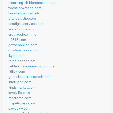
elearning-childprotection.com
wrestling4mena.com
knowledgeforall.info
brand2lastio.com
usadigitalservices.com
socialhoppers.com
creativedream.net
n2315.com
getwebonline.com
onlyfansheaven.com
lky08.com
ralph-fiennes.net
fielder-maximum-discount.net
fitfllex.com
genesisbusinesscredit.com
inforuang.com
kindsmarket.com
luvelylife.com
macramb.com
mypet-diary.com
oxweekly.com