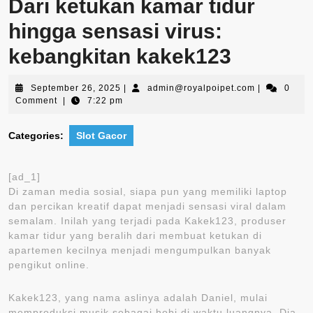
Dari ketukan kamar tidur
hingga sensasi virus:
kebangkitan kakek123
September
admin@royal
September 26, 2025
|
admin@royalpoipet.com
|
0
26,
Comment
|
7:22 pm
2025
Categories:
Slot Gacor
[ad_1]
Di zaman media sosial, siapa pun yang memiliki laptop
dan percikan kreatif dapat menjadi sensasi viral dalam
semalam. Inilah yang terjadi pada Kakek123, produser
kamar tidur yang beralih dari membuat ketukan di
apartemen kecilnya menjadi mengumpulkan banyak
pengikut online.
Kakek123, yang nama aslinya adalah Daniel, mulai
memproduksi musik sebagai hobi di waktu luangnya. Dia