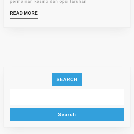
permainan kasino dan opsi taruhan
BADAK188
READ
READ MORE
MORE
SEARCH
Search