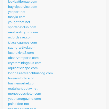
lookbattlemap.com
buyrdpservice.com
yesport.net
tostylo.com
yougetthat.net
sportsnetclub.com
newbestcrypto.com
oxfordsave.com
iclassicgames.com
saung-artikel.com
fasthokivip2.com
observersports.com
cryptominingplus.com
aquinoticiaspe.com
longhairedfrenchbulldog.com
lawyersforhire.co
businemarket.com
matahari88play.net
moneydescriptor.com
youthsmagazine.com
painaidee.net
sportsdarkest.com