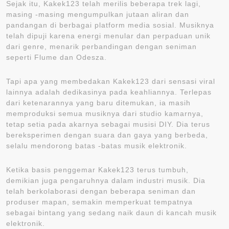
Sejak itu, Kakek123 telah merilis beberapa trek lagi,
masing -masing mengumpulkan jutaan aliran dan
pandangan di berbagai platform media sosial. Musiknya
telah dipuji karena energi menular dan perpaduan unik
dari genre, menarik perbandingan dengan seniman
seperti Flume dan Odesza.
Tapi apa yang membedakan Kakek123 dari sensasi viral
lainnya adalah dedikasinya pada keahliannya. Terlepas
dari ketenarannya yang baru ditemukan, ia masih
memproduksi semua musiknya dari studio kamarnya,
tetap setia pada akarnya sebagai musisi DIY. Dia terus
bereksperimen dengan suara dan gaya yang berbeda,
selalu mendorong batas -batas musik elektronik.
Ketika basis penggemar Kakek123 terus tumbuh,
demikian juga pengaruhnya dalam industri musik. Dia
telah berkolaborasi dengan beberapa seniman dan
produser mapan, semakin memperkuat tempatnya
sebagai bintang yang sedang naik daun di kancah musik
elektronik.