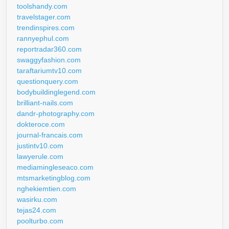
toolshandy.com
travelstager.com
trendinspires.com
rannyephul.com
reportradar360.com
swaggyfashion.com
taraftariumtv10.com
questionquery.com
bodybuildinglegend.com
brilliant-nails.com
dandr-photography.com
dokteroce.com
journal-francais.com
justintv10.com
lawyerule.com
mediamingleseaco.com
mtsmarketingblog.com
nghekiemtien.com
wasirku.com
tejas24.com
poolturbo.com