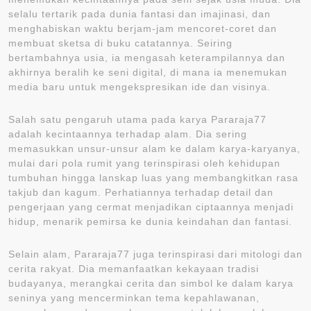
selalu tertarik pada dunia fantasi dan imajinasi, dan
menghabiskan waktu berjam-jam mencoret-coret dan
membuat sketsa di buku catatannya. Seiring
bertambahnya usia, ia mengasah keterampilannya dan
akhirnya beralih ke seni digital, di mana ia menemukan
media baru untuk mengekspresikan ide dan visinya.
Salah satu pengaruh utama pada karya Pararaja77
adalah kecintaannya terhadap alam. Dia sering
memasukkan unsur-unsur alam ke dalam karya-karyanya,
mulai dari pola rumit yang terinspirasi oleh kehidupan
tumbuhan hingga lanskap luas yang membangkitkan rasa
takjub dan kagum. Perhatiannya terhadap detail dan
pengerjaan yang cermat menjadikan ciptaannya menjadi
hidup, menarik pemirsa ke dunia keindahan dan fantasi.
Selain alam, Pararaja77 juga terinspirasi dari mitologi dan
cerita rakyat. Dia memanfaatkan kekayaan tradisi
budayanya, merangkai cerita dan simbol ke dalam karya
seninya yang mencerminkan tema kepahlawanan,