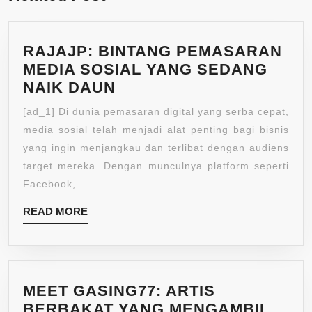
RAJAJP: BINTANG PEMASARAN
MEDIA SOSIAL YANG SEDANG
RAJAJP:
NAIK DAUN
BINTANG
[ad_1] Di dunia pemasaran digital yang serba cepat,
PEMASARAN
media sosial telah menjadi alat penting bagi bisnis
MEDIA
yang ingin menjangkau dan terlibat dengan audiens
SOSIAL
target mereka. Dengan munculnya platform seperti
YANG
Facebook,
SEDANG
READ
NAIK
READ MORE
MORE
DAUN
MEET GASING77: ARTIS
BERBAKAT YANG MENGAMBIL