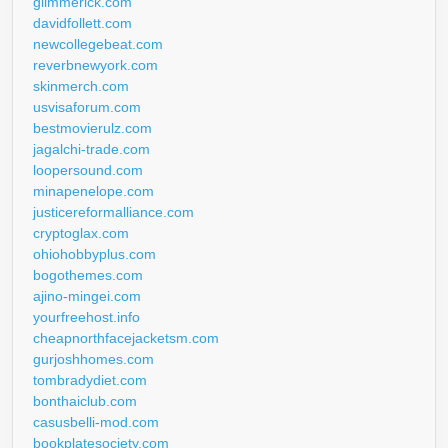
glimmerick.com
davidfollett.com
newcollegebeat.com
reverbnewyork.com
skinmerch.com
usvisaforum.com
bestmovierulz.com
jagalchi-trade.com
loopersound.com
minapenelope.com
justicereformalliance.com
cryptoglax.com
ohiohobbyplus.com
bogothemes.com
ajino-mingei.com
yourfreehost.info
cheapnorthfacejacketsm.com
gurjoshhomes.com
tombradydiet.com
bonthaiclub.com
casusbelli-mod.com
bookplatesociety.com