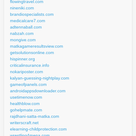
flowingtravel.com
nineniki.com
brandiospecialists.com
medicalcare7.com
adtennaball.com
nabzah.com
mongive.com
matkagameresultsview.com
getsolutionsonline.com
hispinner.org
criticalinsurance.info
nokariposter.com
kalyan-guessing-nightplay.com
gameofpanels.com
androidappsdownloader.com
usetimenow.com
healthblow.com
gohelpmate.com
rajdhani-satta-matka.com
writerscraft.net
elearning-childprotection.com
wrestling4mena.com