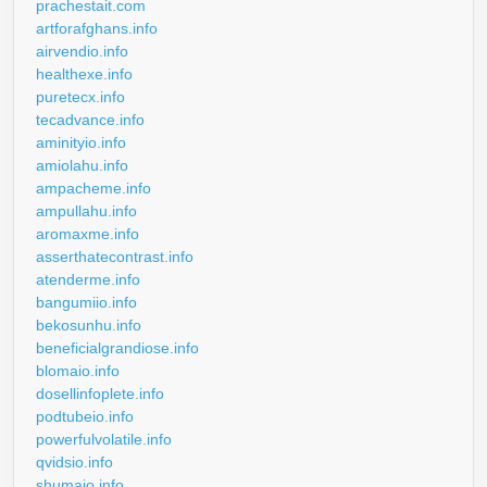
prachestait.com
artforafghans.info
airvendio.info
healthexe.info
puretecx.info
tecadvance.info
aminityio.info
amiolahu.info
ampacheme.info
ampullahu.info
aromaxme.info
asserthatecontrast.info
atenderme.info
bangumiio.info
bekosunhu.info
beneficialgrandiose.info
blomaio.info
dosellinfoplete.info
podtubeio.info
powerfulvolatile.info
qvidsio.info
shumaio.info