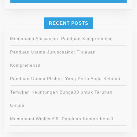
RECENT POSTS
Memahami Ahlicasino: Panduan Komprehensif
Panduan Utama Juruscasino: Tinjauan
Komprehensif
Panduan Utama Plisbet: Yang Perlu Anda Ketahui
Temukan Keuntungan Bunga99 untuk Taruhan
Online
Memahami Winlose99: Panduan Komprehensif