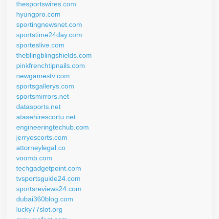
thesportswires.com
hyungpro.com
sportingnewsnet.com
sportstime24day.com
sporteslive.com
theblingblingshields.com
pinkfrenchtipnails.com
newgamestv.com
sportsgallerys.com
sportsmirrors.net
datasports.net
atasehirescortu.net
engineeringtechub.com
jerryescorts.com
attorneylegal.co
voomb.com
techgadgetpoint.com
tvsportsguide24.com
sportsreviews24.com
dubai360blog.com
lucky77slot.org