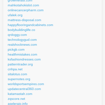
growmefast.com
mahkotahokislot.com
onlinecancerpharm.com
ufalek.org
mattress-disposal.com
happyflooringandcabinets.com
bodybuildinglife.co
qrdoggy.com
technologygud.com
realshocknews.com
pickgb.com
healthmistakes.com
ksfashiondresses.com
patterntrader.org
cnhpa.net
sitalotus.com
supernotes.org
worldsportsempires.com
updatecentral360.com
katamastah.com
zqscore.net
aseleraio.info