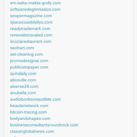
sm-satta-makta-gods.com
softwaredegimnasios.com
soopermagazine.com
spacecoastdailys.com
readytrademark.com
renovationsrated.com
scoziarestaurant.com
seohart.com
set-cleaning.com
promodesignai.com
publicistspaper.com
quindaily.com
abosulte.com
aiverse24.com
anubella.com
audiobooksonaudible.com
beautenetwork.com
bitcoin-tracing.com
bodyandshapes.com
businessconsultantsroundrock.com
classicglobalnews.com