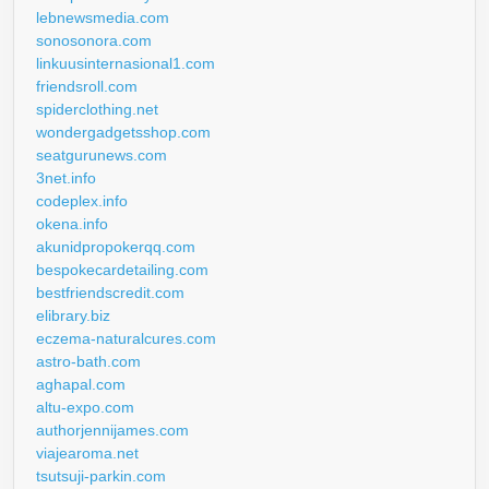
lebnewsmedia.com
sonosonora.com
linkuusinternasional1.com
friendsroll.com
spiderclothing.net
wondergadgetsshop.com
seatgurunews.com
3net.info
codeplex.info
okena.info
akunidpropokerqq.com
bespokecardetailing.com
bestfriendscredit.com
elibrary.biz
eczema-naturalcures.com
astro-bath.com
aghapal.com
altu-expo.com
authorjennijames.com
viajearoma.net
tsutsuji-parkin.com