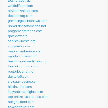
teamufabet.biz
webfullform.com
allviddownload.com
decorsmag.com
gamblingcasinonews.com
universitiesofamerica.net
progameofbrands.com
qbreview.org
servicewueste.org
zippyrevs.com
matkanumbernow.com
myjobcirculars.com
healthmoreoverfitness.com
topslotxgames.com
routerloggnet.net
dantella6.com
slotsgamesone.com
hispinzone.com
kalyanbazarnights.com
top-online-casino-usa.com
honghuidoor.com
flowingtravel.com