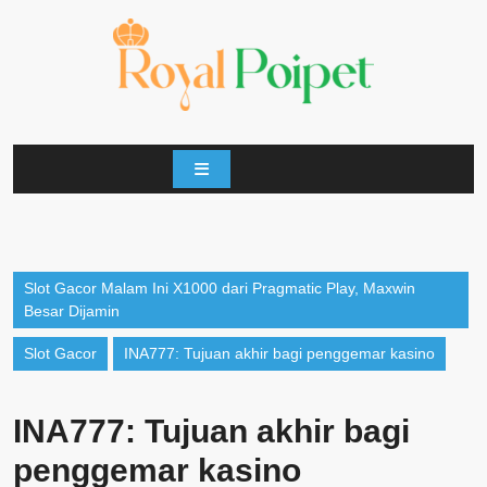
Skip
to
content
Open
Button
Slot Gacor Malam Ini X1000 dari Pragmatic Play, Maxwin
Besar Dijamin
Slot Gacor
INA777: Tujuan akhir bagi penggemar kasino
INA777: Tujuan akhir bagi
penggemar kasino