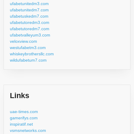
ufabetunitedm3.com
ufabetunitedm7.com
ufabetuskedm7.com
ufabetutoredm3.com
ufabetutoredm7.com
ufabetvalleyum3.com
veloxview.com
westufabetm3.com
whiskeybrothersllc.com
wildufabetum7.com
Links
uae-times.com
gamerifys.com
inspiratif.net
vsmsnetworks.com