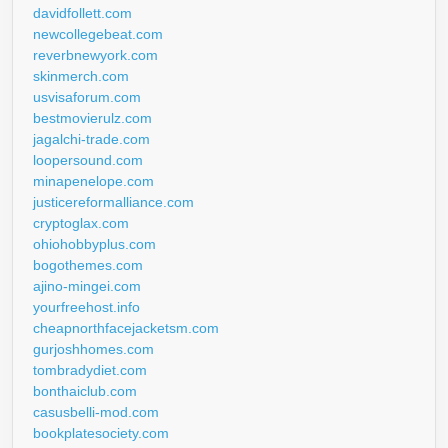
davidfollett.com
newcollegebeat.com
reverbnewyork.com
skinmerch.com
usvisaforum.com
bestmovierulz.com
jagalchi-trade.com
loopersound.com
minapenelope.com
justicereformalliance.com
cryptoglax.com
ohiohobbyplus.com
bogothemes.com
ajino-mingei.com
yourfreehost.info
cheapnorthfacejacketsm.com
gurjoshhomes.com
tombradydiet.com
bonthaiclub.com
casusbelli-mod.com
bookplatesociety.com