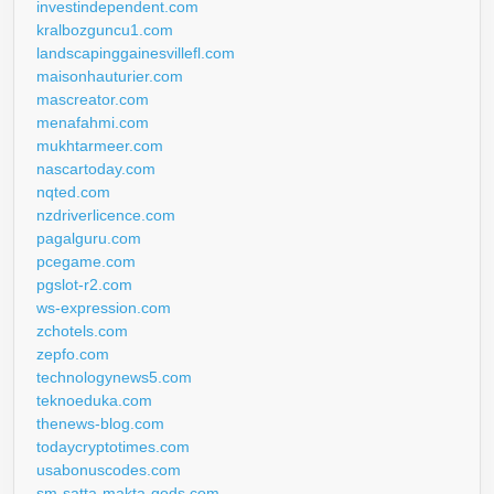
investindependent.com
kralbozguncu1.com
landscapinggainesvillefl.com
maisonhauturier.com
mascreator.com
menafahmi.com
mukhtarmeer.com
nascartoday.com
nqted.com
nzdriverlicence.com
pagalguru.com
pcegame.com
pgslot-r2.com
ws-expression.com
zchotels.com
zepfo.com
technologynews5.com
teknoeduka.com
thenews-blog.com
todaycryptotimes.com
usabonuscodes.com
sm-satta-makta-gods.com