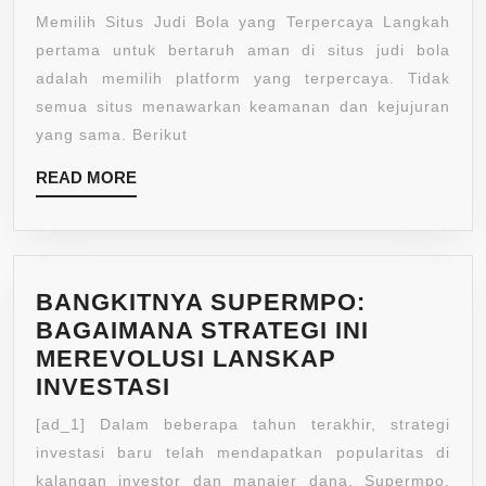
PKV
Memilih Situs Judi Bola yang Terpercaya Langkah
–
pertama untuk bertaruh aman di situs judi bola
TIPS
adalah memilih platform yang terpercaya. Tidak
BERTARUH
semua situs menawarkan keamanan dan kejujuran
AMAN
yang sama. Berikut
DI
SITUS
READ
READ MORE
MORE
JUDI
BOLA
BANGKITNYA SUPERMPO:
BAGAIMANA STRATEGI INI
MEREVOLUSI LANSKAP
BANGKITNYA
INVESTASI
SUPERMPO:
[ad_1] Dalam beberapa tahun terakhir, strategi
BAGAIMANA
investasi baru telah mendapatkan popularitas di
STRATEGI
kalangan investor dan manajer dana. Supermpo,