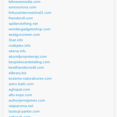
lebnewsmedia.com
sonosonora.com
linkuusinternasional1.com
friendsroll.com
spiderclothing.net
wondergadgetsshop.com
seatgurunews.com
3net.info
codeplex.info
okena.info
akunidpropokerqq.com
bespokecardetailing.com
bestfriendscredit.com
elibrary.biz
eczema-naturalcures.com
astro-bath.com
aghapal.com
altu-expo.com
authorjennijames.com
viajearoma.net
tsutsuji-parkin.com
agharab.com