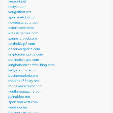
yesport.net
tostylo.com
yougetthat.net
sportsnetclub.com
newbestcrypto.com
oxfordsave.com
iclassicgames.com
saung-artikel.com
fasthokivip2.com
observersports.com
cryptominingplus.com
aquinoticiaspe.com
longhairedfrenchbulldog.com
lawyersforhire.co
businemarket.com
matahari88play.net
moneydescriptor.com
youthsmagazine.com
painaidee.net
sportsdarkest.com
webtoon.biz
thesportswires.com