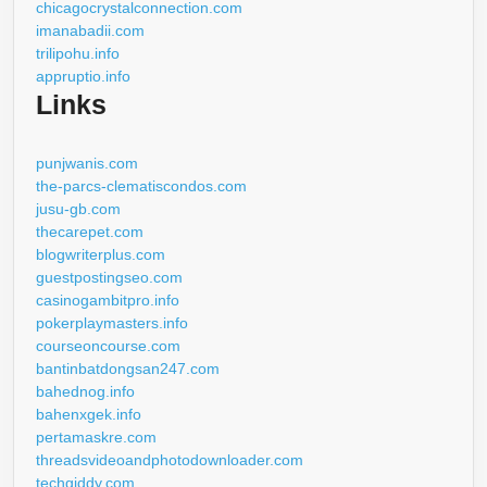
chicagocrystalconnection.com
imanabadii.com
trilipohu.info
appruptio.info
Links
punjwanis.com
the-parcs-clematiscondos.com
jusu-gb.com
thecarepet.com
blogwriterplus.com
guestpostingseo.com
casinogambitpro.info
pokerplaymasters.info
courseoncourse.com
bantinbatdongsan247.com
bahednog.info
bahenxgek.info
pertamaskre.com
threadsvideoandphotodownloader.com
techgiddy.com