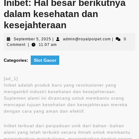
Inibet: Hal besar berikutnya
dalam kesehatan dan
kesejahteraan
September
admin@royalp
September 5, 2025
|
admin@royalpoipet.com
|
0
5,
Comment
|
11:07 am
2025
Categories:
Slot Gacor
[ad_1]
Inibet adalah produk baru yang revolusioner yang
mengambil industri kesehatan dan kesejahteraan.
Suplemen alami ini dirancang untuk membantu orang
mencapai tujuan kesehatan dan kesejahteraan mereka
dengan cara yang aman dan efektif.
Inibet terbuat dari perpaduan unik dari bahan -bahan
alami yang telah terbukti secara ilmiah untuk membantu
meningkatkan metabolisme, meningkatkan tingkat energi,