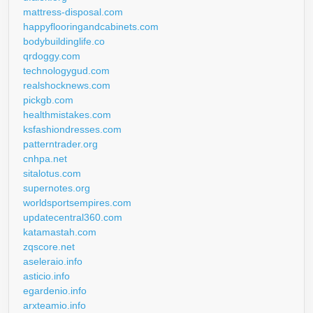
mattress-disposal.com
happyflooringandcabinets.com
bodybuildinglife.co
qrdoggy.com
technologygud.com
realshocknews.com
pickgb.com
healthmistakes.com
ksfashiondresses.com
patterntrader.org
cnhpa.net
sitalotus.com
supernotes.org
worldsportsempires.com
updatecentral360.com
katamastah.com
zqscore.net
aseleraio.info
asticio.info
egardenio.info
arxteamio.info