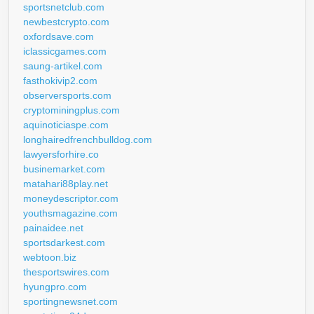
sportsnetclub.com
newbestcrypto.com
oxfordsave.com
iclassicgames.com
saung-artikel.com
fasthokivip2.com
observersports.com
cryptominingplus.com
aquinoticiaspe.com
longhairedfrenchbulldog.com
lawyersforhire.co
businemarket.com
matahari88play.net
moneydescriptor.com
youthsmagazine.com
painaidee.net
sportsdarkest.com
webtoon.biz
thesportswires.com
hyungpro.com
sportingnewsnet.com