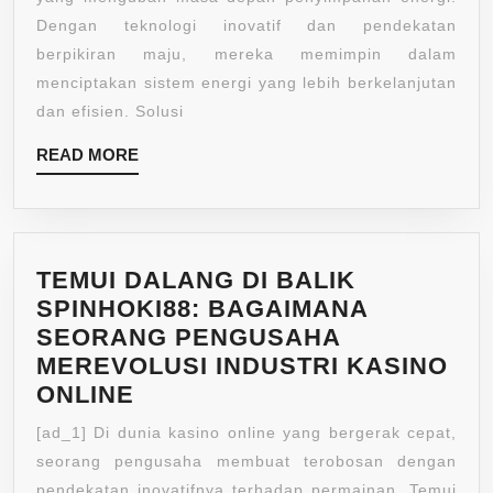
KEM
Dengan teknologi inovatif dan pendekatan
MAS
berpikiran maju, mereka memimpin dalam
DEP
menciptakan sistem energi yang lebih berkelanjutan
PEN
dan efisien. Solusi
ENE
READ
READ MORE
MORE
TEMUI DALANG DI BALIK
SPINHOKI88: BAGAIMANA
SEORANG PENGUSAHA
MEREVOLUSI INDUSTRI KASINO
TEMUI
ONLINE
DALANG
[ad_1] Di dunia kasino online yang bergerak cepat,
DI
seorang pengusaha membuat terobosan dengan
BALIK
pendekatan inovatifnya terhadap permainan. Temui