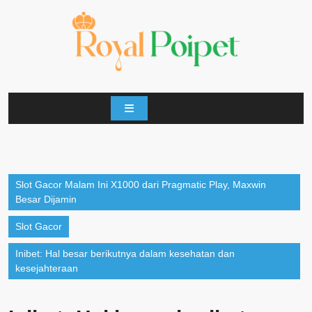
Skip
to
content
Open
Button
Slot Gacor Malam Ini X1000 dari Pragmatic Play, Maxwin
Besar Dijamin
Slot Gacor
Inibet: Hal besar berikutnya dalam kesehatan dan
kesejahteraan