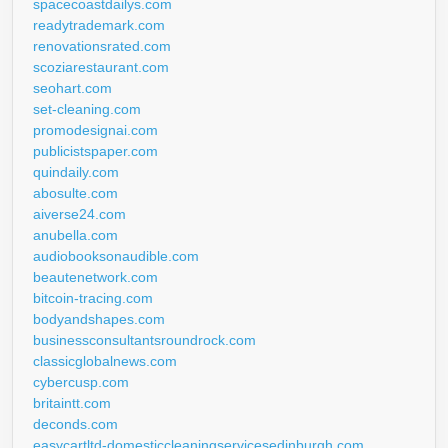
spacecoastdailys.com
readytrademark.com
renovationsrated.com
scoziarestaurant.com
seohart.com
set-cleaning.com
promodesignai.com
publicistspaper.com
quindaily.com
abosulte.com
aiverse24.com
anubella.com
audiobooksonaudible.com
beautenetwork.com
bitcoin-tracing.com
bodyandshapes.com
businessconsultantsroundrock.com
classicglobalnews.com
cybercusp.com
britaintt.com
deconds.com
easycartltd-domesticcleaningservicesedinburgh.com