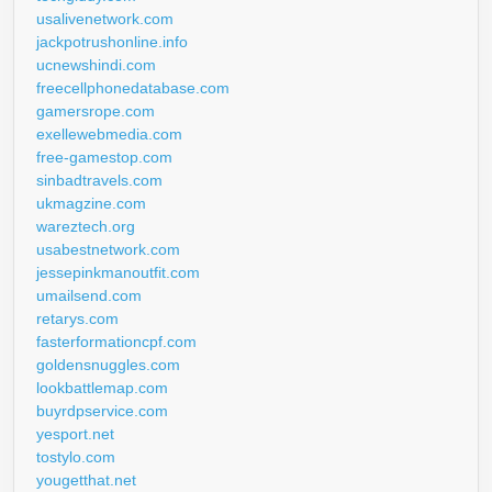
usalivenetwork.com
jackpotrushonline.info
ucnewshindi.com
freecellphonedatabase.com
gamersrope.com
exellewebmedia.com
free-gamestop.com
sinbadtravels.com
ukmagzine.com
wareztech.org
usabestnetwork.com
jessepinkmanoutfit.com
umailsend.com
retarys.com
fasterformationcpf.com
goldensnuggles.com
lookbattlemap.com
buyrdpservice.com
yesport.net
tostylo.com
yougetthat.net