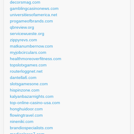
decorsmag.com
gamblingcasinonews.com
universitiesofamerica.net
progameofbrands.com
qbreview.org
servicewueste.org
zippyrevs.com
matkanumbernow.com
myjobcirculars.com
healthmoreoverfitness.com
topslotxgames.com
routerloggnet.net
dantella6.com
slotsgamesone.com
hispinzone.com
kalyanbazarnights.com
top-online-casino-usa.com
honghuidoor.com
flowingtravel.com
nineniki.com
brandiospecialists.com
medicalcare7.com