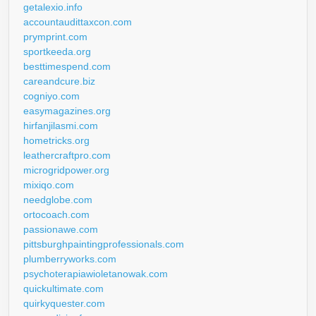
getalexio.info
accountaudittaxcon.com
prymprint.com
sportkeeda.org
besttimespend.com
careandcure.biz
cogniyo.com
easymagazines.org
hirfanjilasmi.com
hometricks.org
leathercraftpro.com
microgridpower.org
mixiqo.com
needglobe.com
ortocoach.com
passionawe.com
pittsburghpaintingprofessionals.com
plumberryworks.com
psychoterapiawioletanowak.com
quickultimate.com
quirkyquester.com