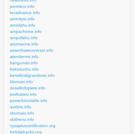
puretecx.info
tecadvance.info
aminityio.info
amiolahu.info
ampacheme.info
ampullahu.info
aromaxme.info
asserthatecontrast.info
atenderme.info
bangumiio.info
bekosunhu.info
beneficialgrandiose.info
blomaio.info
dosellinfoplete.info
podtubeio.info
powerfulvolatile.info
qvidsio.info
shumaio.info
slotherio.info
cysapluscertification.org
fortnitehacks.org