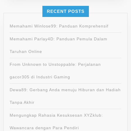
RECENT POSTS
Memahami Winlose99: Panduan Komprehensif
Memahami Parlay4D: Panduan Pemula Dalam
Taruhan Online
From Unknown to Unstoppable: Perjalanan
gacor305 di Industri Gaming
Dewa89: Gerbang Anda menuju Hiburan dan Hadiah
Tanpa Akhir
Mengungkap Rahasia Kesuksesan XYZklub:
Wawancara dengan Para Pendiri