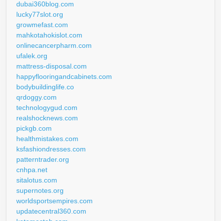
dubai360blog.com
lucky77slot.org
growmefast.com
mahkotahokislot.com
onlinecancerpharm.com
ufalek.org
mattress-disposal.com
happyflooringandcabinets.com
bodybuildinglife.co
qrdoggy.com
technologygud.com
realshocknews.com
pickgb.com
healthmistakes.com
ksfashiondresses.com
patterntrader.org
cnhpa.net
sitalotus.com
supernotes.org
worldsportsempires.com
updatecentral360.com