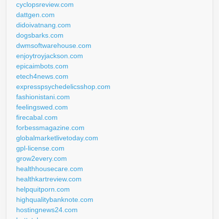
cyclopsreview.com
dattgen.com
didoivatnang.com
dogsbarks.com
dwmsoftwarehouse.com
enjoytroyjackson.com
epicaimbots.com
etech4news.com
expresspsychedelicsshop.com
fashionistani.com
feelingswed.com
firecabal.com
forbessmagazine.com
globalmarketlivetoday.com
gpl-license.com
grow2every.com
healthhousecare.com
healthkartreview.com
helpquitporn.com
highqualitybanknote.com
hostingnews24.com