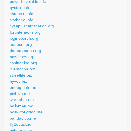
powerfulvolatile.info
qvidsio.info
shumaio.info
slotherio.info
cysapluscertification.org
fortnitehacks.org
loginsearch.org
aodecor.org
donorsmatch.org
nowtimes.org
casinoeing.org
livemocha.biz
streetlife.biz
hyves.biz
enoughinfo.net
pinhive.net
warnabet.net
bollym4u.me
bolly2tollyblog.me
pandaclub.me
flyttevask.io
byhous.com