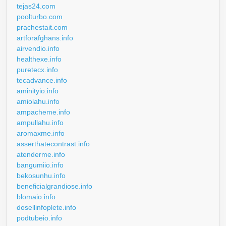
tejas24.com
poolturbo.com
prachestait.com
artforafghans.info
airvendio.info
healthexe.info
puretecx.info
tecadvance.info
aminityio.info
amiolahu.info
ampacheme.info
ampullahu.info
aromaxme.info
asserthatecontrast.info
atenderme.info
bangumiio.info
bekosunhu.info
beneficialgrandiose.info
blomaio.info
dosellinfoplete.info
podtubeio.info