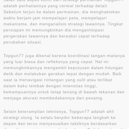
adalah perhatiannya yang cermat terhadap detail.
Sebelum terjun ke dalam permainan, dia menghabiskan
waktu berjam-jam mempelajari peta, mempelajari
mekanisme, dan menganalisis strategi lawannya. Tingkat
persiapan ini memungkinkan dia mengantisipasi
pergerakan lawannya dan bereaksi cepat terhadap
perubahan situasi.
Topgun77 juga dikenal karena koordinasi tangan-matanya
yang luar biasa dan refleksnya yang cepat. Hal ini
memungkinkannya mengambil keputusan dalam hitungan
detik dan melakukan gerakan tepat dengan mudah. Baik
saat ia menavigasi rintangan yang sulit atau terlibat
dalam baku tembak dengan intensitas tinggi,
kemampuannya untuk tetap tenang di bawah tekanan dan
menjaga akurasi membedakannya dari pesaing.
Selain keterampilan teknisnya, Topgun77 adalah ahli
strategi ulung. Ia selalu berpikir beberapa langkah ke
depan dan terus menyesuaikan taktiknya berdasarkan