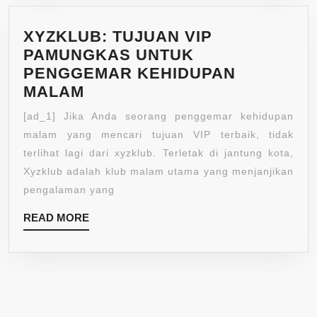
XYZKLUB: TUJUAN VIP
PAMUNGKAS UNTUK
PENGGEMAR KEHIDUPAN
XYZKLUB:
MALAM
TUJUAN
[ad_1] Jika Anda seorang penggemar kehidupan
VIP
malam yang mencari tujuan VIP terbaik, tidak
PAMUNGKAS
terlihat lagi dari xyzklub. Terletak di jantung kota,
UNTUK
Xyzklub adalah klub malam utama yang menjanjikan
PENGGEMAR
pengalaman yang
KEHIDUPAN
MALAM
READ
READ MORE
MORE