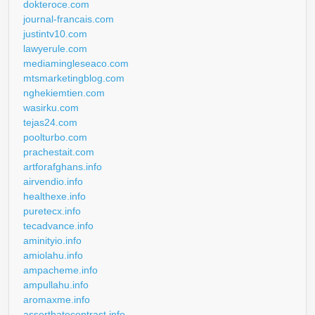
dokteroce.com
journal-francais.com
justintv10.com
lawyerule.com
mediamingleseaco.com
mtsmarketingblog.com
nghekiemtien.com
wasirku.com
tejas24.com
poolturbo.com
prachestait.com
artforafghans.info
airvendio.info
healthexe.info
puretecx.info
tecadvance.info
aminityio.info
amiolahu.info
ampacheme.info
ampullahu.info
aromaxme.info
asserthatecontrast.info