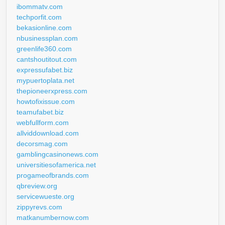
ibommatv.com
techporfit.com
bekasionline.com
nbusinessplan.com
greenlife360.com
cantshoutitout.com
expressufabet.biz
mypuertoplata.net
thepioneerxpress.com
howtofixissue.com
teamufabet.biz
webfullform.com
allviddownload.com
decorsmag.com
gamblingcasinonews.com
universitiesofamerica.net
progameofbrands.com
qbreview.org
servicewueste.org
zippyrevs.com
matkanumbernow.com