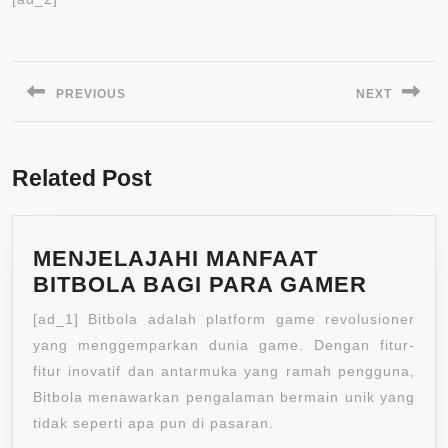
Post
navigation
PREVIOUS
NEXT
Previous
Next
post:
post:
Related Post
MENJELAJAHI MANFAAT
MENJE
BITBOLA BAGI PARA GAMER
MANFA
[ad_1] Bitbola adalah platform game revolusioner
BITBO
yang menggemparkan dunia game. Dengan fitur-
BAGI
fitur inovatif dan antarmuka yang ramah pengguna,
PARA
Bitbola menawarkan pengalaman bermain unik yang
GAME
tidak seperti apa pun di pasaran.