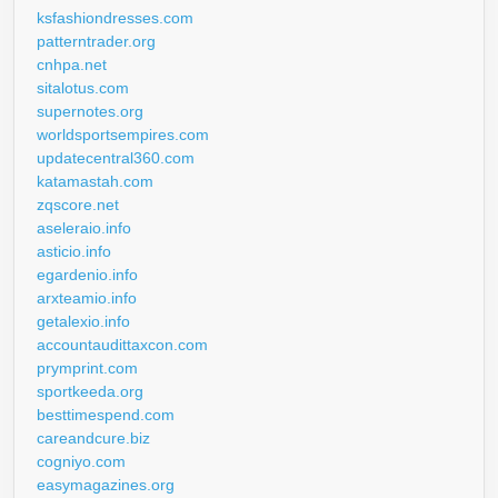
ksfashiondresses.com
patterntrader.org
cnhpa.net
sitalotus.com
supernotes.org
worldsportsempires.com
updatecentral360.com
katamastah.com
zqscore.net
aseleraio.info
asticio.info
egardenio.info
arxteamio.info
getalexio.info
accountaudittaxcon.com
prymprint.com
sportkeeda.org
besttimespend.com
careandcure.biz
cogniyo.com
easymagazines.org