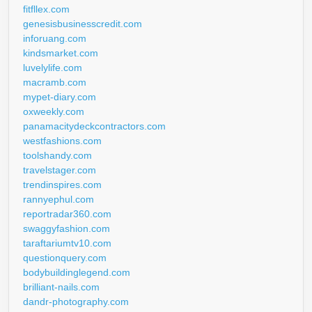
fitfllex.com
genesisbusinesscredit.com
inforuang.com
kindsmarket.com
luvelylife.com
macramb.com
mypet-diary.com
oxweekly.com
panamacitydeckcontractors.com
westfashions.com
toolshandy.com
travelstager.com
trendinspires.com
rannyephul.com
reportradar360.com
swaggyfashion.com
taraftariumtv10.com
questionquery.com
bodybuildinglegend.com
brilliant-nails.com
dandr-photography.com