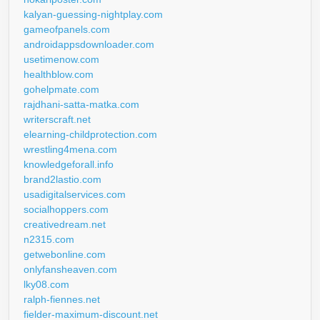
kalyan-guessing-nightplay.com
gameofpanels.com
androidappsdownloader.com
usetimenow.com
healthblow.com
gohelpmate.com
rajdhani-satta-matka.com
writerscraft.net
elearning-childprotection.com
wrestling4mena.com
knowledgeforall.info
brand2lastio.com
usadigitalservices.com
socialhoppers.com
creativedream.net
n2315.com
getwebonline.com
onlyfansheaven.com
lky08.com
ralph-fiennes.net
fielder-maximum-discount.net