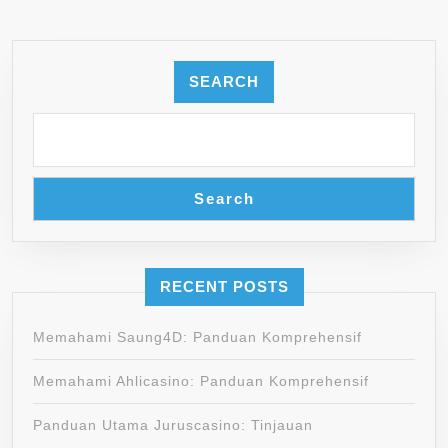
SEARCH
Search
RECENT POSTS
Memahami Saung4D: Panduan Komprehensif
Memahami Ahlicasino: Panduan Komprehensif
Panduan Utama Juruscasino: Tinjauan