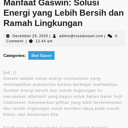
Manfaat Gaswin: Solusi
Energi yang Lebih Bersih dan
Ramah Lingkungan
December
admin@royal
December 29, 2025
|
admin@royalpoipet.com
|
0
29,
Comment
|
12:44 am
2025
Categories:
Slot Gacor
[ad_1]
Gaswin adalah solusi energi revolusioner yang
mendapatkan popularitas karena berbagai manfaatnya.
Sumber energi bersih dan ramah lingkungan ini
merupakan alternatif yang bagus untuk bahan bakar fosil
tradisional, menawarkan pilihan yang lebih berkelanjutan
dan ramah lingkungan untuk memberi daya pada rumah,
bisnis, dan kendaraan kita.
Salah satu manfaat utama Gaswin adalah dampak