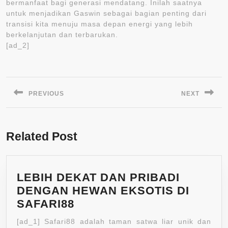
bermanfaat bagi generasi mendatang. Inilah saatnya
untuk menjadikan Gaswin sebagai bagian penting dari
transisi kita menuju masa depan energi yang lebih
berkelanjutan dan terbarukan.
[ad_2]
Post
navigation
PREVIOUS
NEXT
Previous
Next
post:
post:
Related Post
LEBIH DEKAT DAN PRIBADI
DENGAN HEWAN EKSOTIS DI
LEBIH
SAFARI88
DEKAT
[ad_1] Safari88 adalah taman satwa liar unik dan