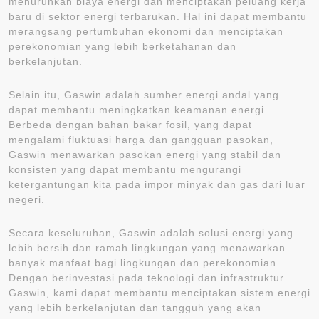
menurunkan biaya energi dan menciptakan peluang kerja
baru di sektor energi terbarukan. Hal ini dapat membantu
merangsang pertumbuhan ekonomi dan menciptakan
perekonomian yang lebih berketahanan dan
berkelanjutan.
Selain itu, Gaswin adalah sumber energi andal yang
dapat membantu meningkatkan keamanan energi.
Berbeda dengan bahan bakar fosil, yang dapat
mengalami fluktuasi harga dan gangguan pasokan,
Gaswin menawarkan pasokan energi yang stabil dan
konsisten yang dapat membantu mengurangi
ketergantungan kita pada impor minyak dan gas dari luar
negeri.
Secara keseluruhan, Gaswin adalah solusi energi yang
lebih bersih dan ramah lingkungan yang menawarkan
banyak manfaat bagi lingkungan dan perekonomian.
Dengan berinvestasi pada teknologi dan infrastruktur
Gaswin, kami dapat membantu menciptakan sistem energi
yang lebih berkelanjutan dan tangguh yang akan