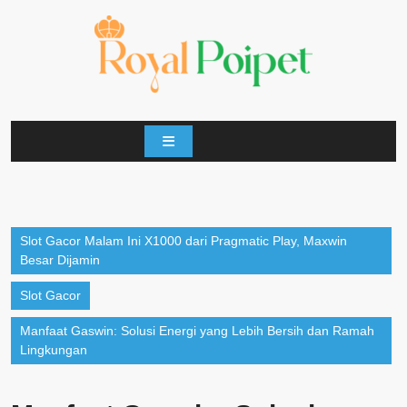
Skip
to
content
Open
Button
Slot Gacor Malam Ini X1000 dari Pragmatic Play, Maxwin
Besar Dijamin
Slot Gacor
Manfaat Gaswin: Solusi Energi yang Lebih Bersih dan Ramah
Lingkungan