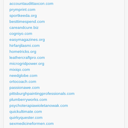
accountaudittaxcon.com
prymprint.com
sportkeeda.org
besttimespend.com
careandcure.biz
cogniyo.com
easymagazines.org
hirfanjilasmi.com
hometricks.org
leathercraftpro.com
microgridpower.org
mixiqo.com
needglobe.com
ortocoach.com
passionawe.com
pittsburghpaintingprofessionals.com
plumberryworks.com
psychoterapiawioletanowak.com
quickultimate.com
quirkyquester.com
sexmedicineformen.com