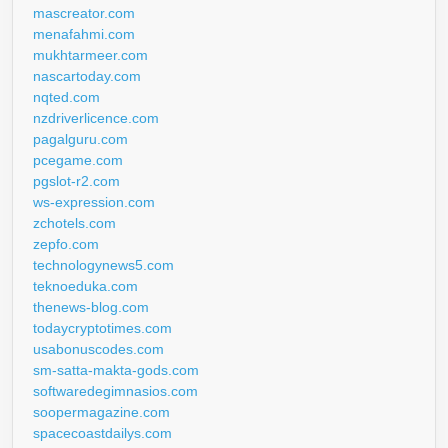
mascreator.com
menafahmi.com
mukhtarmeer.com
nascartoday.com
nqted.com
nzdriverlicence.com
pagalguru.com
pcegame.com
pgslot-r2.com
ws-expression.com
zchotels.com
zepfo.com
technologynews5.com
teknoeduka.com
thenews-blog.com
todaycryptotimes.com
usabonuscodes.com
sm-satta-makta-gods.com
softwaredegimnasios.com
soopermagazine.com
spacecoastdailys.com