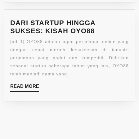
DARI STARTUP HINGGA
DARI
SUKSES: KISAH OYO88
STARTUP
[ad_1] OYO88 adalah agen perjalanan online yang
HINGGA
dengan cepat meraih kesuksesan di industri
SUKSES:
perjalanan yang padat dan kompetitif. Didirikan
KISAH
sebagai startup beberapa tahun yang lalu, OYO88
OYO88
telah menjadi nama yang
READ
READ MORE
MORE