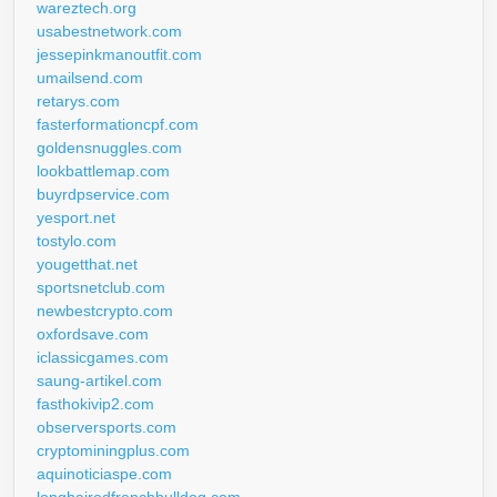
wareztech.org
usabestnetwork.com
jessepinkmanoutfit.com
umailsend.com
retarys.com
fasterformationcpf.com
goldensnuggles.com
lookbattlemap.com
buyrdpservice.com
yesport.net
tostylo.com
yougetthat.net
sportsnetclub.com
newbestcrypto.com
oxfordsave.com
iclassicgames.com
saung-artikel.com
fasthokivip2.com
observersports.com
cryptominingplus.com
aquinoticiaspe.com
longhairedfrenchbulldog.com