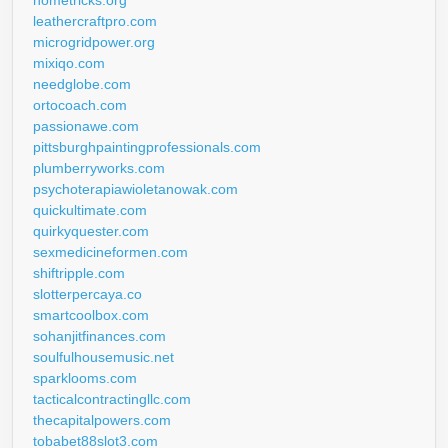
leathercraftpro.com
microgridpower.org
mixiqo.com
needglobe.com
ortocoach.com
passionawe.com
pittsburghpaintingprofessionals.com
plumberryworks.com
psychoterapiawioletanowak.com
quickultimate.com
quirkyquester.com
sexmedicineformen.com
shiftripple.com
slotterpercaya.co
smartcoolbox.com
sohanjitfinances.com
soulfulhousemusic.net
sparklooms.com
tacticalcontractingllc.com
thecapitalpowers.com
tobabet88slot3.com