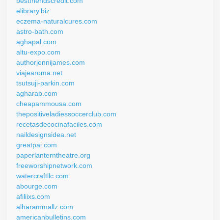
bestfriendscredit.com
elibrary.biz
eczema-naturalcures.com
astro-bath.com
aghapal.com
altu-expo.com
authorjennijames.com
viajearoma.net
tsutsuji-parkin.com
agharab.com
cheapammousa.com
thepositiveladiessoccerclub.com
recetasdecocinafaciles.com
naildesignsidea.net
greatpai.com
paperlanterntheatre.org
freeworshipnetwork.com
watercraftllc.com
abourge.com
afiliixs.com
alharammallz.com
americanbulletins.com