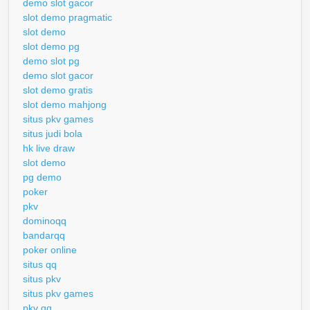
demo slot gacor
slot demo pragmatic
slot demo
slot demo pg
demo slot pg
demo slot gacor
slot demo gratis
slot demo mahjong
situs pkv games
situs judi bola
hk live draw
slot demo
pg demo
poker
pkv
dominoqq
bandarqq
poker online
situs qq
situs pkv
situs pkv games
pkv qq