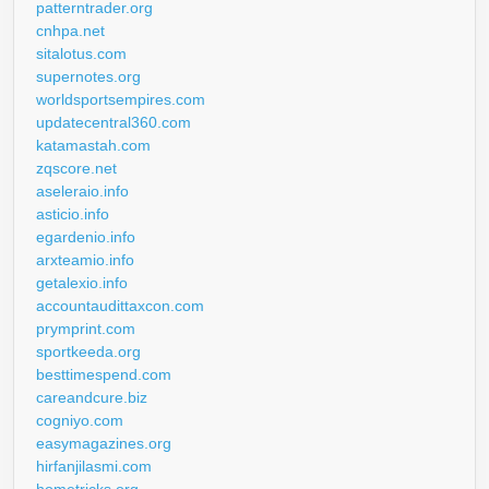
patterntrader.org
cnhpa.net
sitalotus.com
supernotes.org
worldsportsempires.com
updatecentral360.com
katamastah.com
zqscore.net
aseleraio.info
asticio.info
egardenio.info
arxteamio.info
getalexio.info
accountaudittaxcon.com
prymprint.com
sportkeeda.org
besttimespend.com
careandcure.biz
cogniyo.com
easymagazines.org
hirfanjilasmi.com
hometricks.org