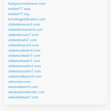
todayscurrentnews.com
totobet77.asia
totobet77.org
trendingpublication.com
ufabettererum3.com
ufabettermentm4.com
ufabettersum7.com
ufabettinwm7.com
ufabettinwum3.com
ufabetunitedm3.com
ufabetunitedm7.com
ufabetuskedm7.com
ufabetutoredm3.com
ufabetutoredm7.com
ufabetvalleyum3.com
veloxview.com
westufabetm3.com
whiskeybrothersllc.com
wildufabetum7.com