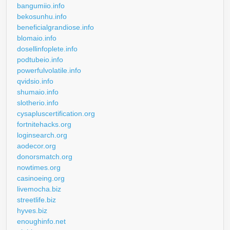
bangumiio.info
bekosunhu.info
beneficialgrandiose.info
blomaio.info
dosellinfoplete.info
podtubeio.info
powerfulvolatile.info
qvidsio.info
shumaio.info
slotherio.info
cysapluscertification.org
fortnitehacks.org
loginsearch.org
aodecor.org
donorsmatch.org
nowtimes.org
casinoeing.org
livemocha.biz
streetlife.biz
hyves.biz
enoughinfo.net