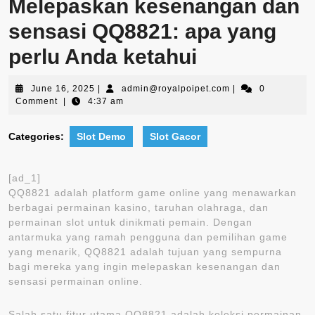
Melepaskan kesenangan dan
sensasi QQ8821: apa yang
perlu Anda ketahui
June
admin@royalpoipe
June 16, 2025
|
admin@royalpoipet.com
|
0
16,
Comment
|
4:37 am
2025
Categories:
Slot Demo
Slot Gacor
[ad_1]
QQ8821 adalah platform game online yang menawarkan
berbagai permainan kasino, taruhan olahraga, dan
permainan slot untuk dinikmati pemain. Dengan
antarmuka yang ramah pengguna dan pemilihan game
yang menarik, QQ8821 adalah tujuan yang sempurna
bagi mereka yang ingin melepaskan kesenangan dan
sensasi permainan online.
Salah satu fitur utama QQ8821 adalah koleksi permainan