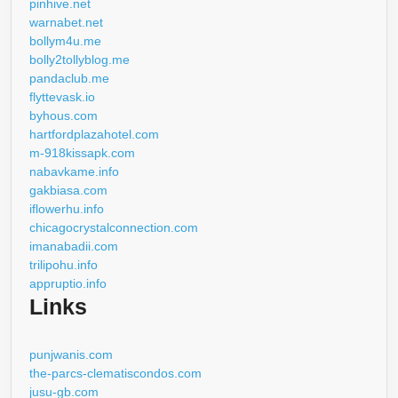
pinhive.net
warnabet.net
bollym4u.me
bolly2tollyblog.me
pandaclub.me
flyttevask.io
byhous.com
hartfordplazahotel.com
m-918kissapk.com
nabavkame.info
gakbiasa.com
iflowerhu.info
chicagocrystalconnection.com
imanabadii.com
trilipohu.info
appruptio.info
Links
punjwanis.com
the-parcs-clematiscondos.com
jusu-gb.com