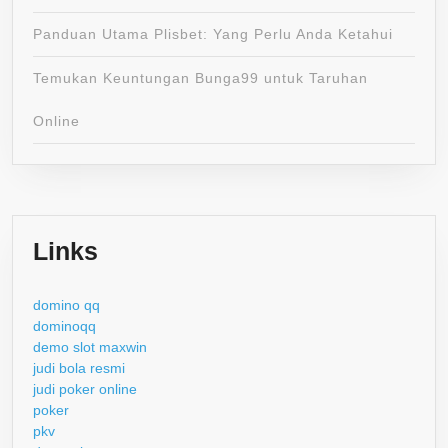
Panduan Utama Plisbet: Yang Perlu Anda Ketahui
Temukan Keuntungan Bunga99 untuk Taruhan
Online
Links
domino qq
dominoqq
demo slot maxwin
judi bola resmi
judi poker online
poker
pkv