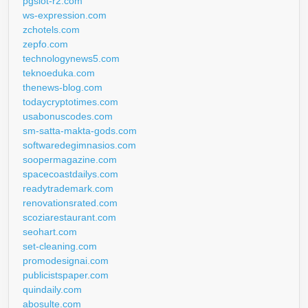
pgslot-r2.com
ws-expression.com
zchotels.com
zepfo.com
technologynews5.com
teknoeduka.com
thenews-blog.com
todaycryptotimes.com
usabonuscodes.com
sm-satta-makta-gods.com
softwaredegimnasios.com
soopermagazine.com
spacecoastdailys.com
readytrademark.com
renovationsrated.com
scoziarestaurant.com
seohart.com
set-cleaning.com
promodesignai.com
publicistspaper.com
quindaily.com
abosulte.com