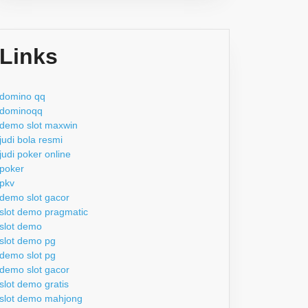
Links
domino qq
dominoqq
demo slot maxwin
judi bola resmi
judi poker online
poker
pkv
demo slot gacor
slot demo pragmatic
slot demo
slot demo pg
demo slot pg
demo slot gacor
slot demo gratis
slot demo mahjong