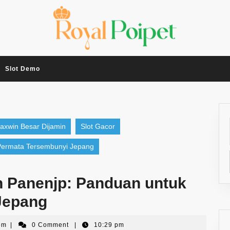
Slot Demo
Maxwin Besar Dijamin
Slot Gacor
Permata Tersembunyi Jepang
 Panenjp: Panduan untuk
Jepang
admin@royalpoipet.com
om
|
0 Comment
|
10:29 pm