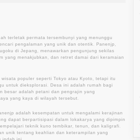
ndah terletak permata tersembunyi yang menunggu
ncari pengalaman yang unik dan otentik. Panenjp,
Chugoku di Jepang, menawarkan pengunjung sekilas
m yang menakjubkan, dan retret damai dari keramaian
wisata populer seperti Tokyo atau Kyoto, tetapi itu
 untuk dieksplorasi. Desa ini adalah rumah bagi
an besar adalah petani dan pengrajin yang
aya yang kaya di wilayah tersebut.
Panenjp adalah kesempatan untuk mengalami kerajinan
ng dapat berpartisipasi dalam lokakarya yang dipimpin
mpelajari teknik kuno tembikar, tenun, dan kaligrafi.
 unik tentang keahlian dan keterampilan yang
indah ini.