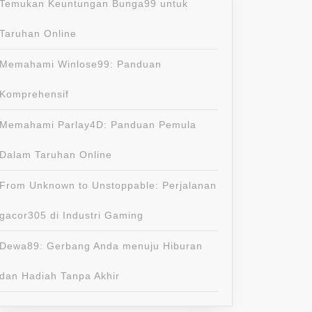
Temukan Keuntungan Bunga99 untuk
Taruhan Online
Memahami Winlose99: Panduan
Komprehensif
Memahami Parlay4D: Panduan Pemula
Dalam Taruhan Online
From Unknown to Unstoppable: Perjalanan
gacor305 di Industri Gaming
Dewa89: Gerbang Anda menuju Hiburan
dan Hadiah Tanpa Akhir