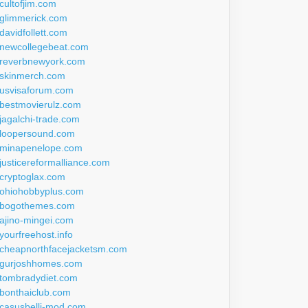
cultofjim.com
glimmerick.com
davidfollett.com
newcollegebeat.com
reverbnewyork.com
skinmerch.com
usvisaforum.com
bestmovierulz.com
jagalchi-trade.com
loopersound.com
minapenelope.com
justicereformalliance.com
cryptoglax.com
ohiohobbyplus.com
bogothemes.com
ajino-mingei.com
yourfreehost.info
cheapnorthfacejacketsm.com
gurjoshhomes.com
tombradydiet.com
bonthaiclub.com
casusbelli-mod.com