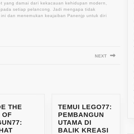
ret yang damai dari kekacauan kehidupan modern,
epada setiap pelancong. Jadi mengapa tidak
ni dan menemukan keajaiban Panenjp untuk diri
NEXT
Next
post:
DE THE
TEMUI LEGO77:
 OF
PEMBANGUN
UN77:
UTAMA DI
HAT
BALIK KREASI