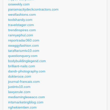
oxweekly.com
panamacitydeckcontractors.com
westfashions.com
toolshandy.com
travelstager.com
trendinspires.com
rannyephul.com
reportradar360.com
swaggyfashion.com
taraftariumtv10.com
questionquery.com
bodybuildinglegend.com
brilliant-nails.com
dandr-photography.com
dokteroce.com
journal-francais.com
justintv10.com
lawyerule.com
mediamingleseaco.com
mtsmarketingblog.com
nghekiemtien.com