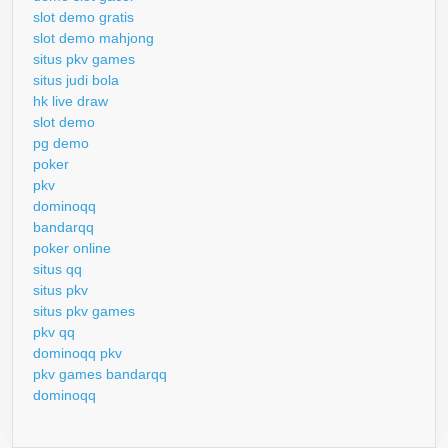
slot demo gratis
slot demo mahjong
situs pkv games
situs judi bola
hk live draw
slot demo
pg demo
poker
pkv
dominoqq
bandarqq
poker online
situs qq
situs pkv
situs pkv games
pkv qq
dominoqq pkv
pkv games bandarqq
dominoqq