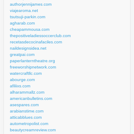
authorjennijames.com
viajearoma.net
tsutsuji-parkin.com
agharab.com
cheapammousa.com
thepositiveladiessoccerclub.com
recetasdecocinafaciles.com
naildesignsidea.net
greatpai.com
paperlanterntheatre.org
freeworshipnetwork.com
watercraftllc.com
abourge.com
afiliixs.com
alharammallz.com
americanbulletins.com
asespares.com
arabianstime.com
atticabblues.com
autometropolist.com
beautycreamreview.com