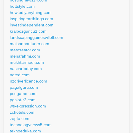
hottstyle.com
howtodiyanything.com
inspiringearthlings.com
investindependent.com
kralbozguncu1.com
landscapinggainesvillefl.com
maisonhauturier.com
mascreator.com
menafahmi.com
mukhtarmeer.com
nascartoday.com
nqted.com
nzdriverlicence.com
pagalguru.com
pcegame.com
pgslot-r2.com
ws-expression.com
zchotels.com
zepfo.com
technologynews5.com
teknoeduka.com