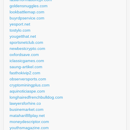
goldensnuggles.com
lookbattlemap.com
buyrdpservice.com
yesport.net
tostylo.com
yougetthat.net
sportsnetclub.com
newbestcrypto.com
oxfordsave.com
iclassicgames.com
saung-artikel.com
fasthokivip2.com
observersports.com
cryptominingplus.com
aquinoticiaspe.com
longhairedfrenchbulldog.com
lawyersforhire.co
businemarket.com
matahari88play.net
moneydescriptor.com
youthsmagazine.com