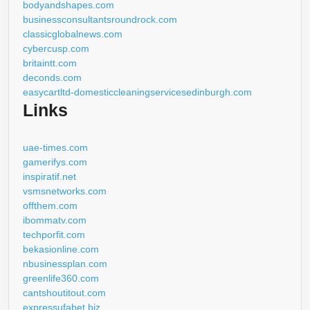
bodyandshapes.com
businessconsultantsroundrock.com
classicglobalnews.com
cybercusp.com
britaintt.com
deconds.com
easycartltd-domesticcleaningservicesedinburgh.com
Links
uae-times.com
gamerifys.com
inspiratif.net
vsmsnetworks.com
offthem.com
ibommatv.com
techporfit.com
bekasionline.com
nbusinessplan.com
greenlife360.com
cantshoutitout.com
expressufabet.biz