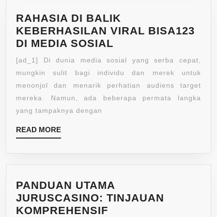
RAHASIA DI BALIK
KEBERHASILAN VIRAL BISA123
RAHASIA
DI MEDIA SOSIAL
DI
[ad_1] Di dunia media sosial yang serba cepat,
BALIK
mungkin sulit bagi individu dan merek untuk
KEBERHASILAN
menonjol dan menarik perhatian audiens target
VIRAL
mereka. Namun, ada beberapa permata langka
BISA123
yang tampaknya dengan
DI
READ
MEDIA
READ MORE
MORE
SOSIAL
PANDUAN UTAMA
JURUSCASINO: TINJAUAN
PANDUAN
KOMPREHENSIF