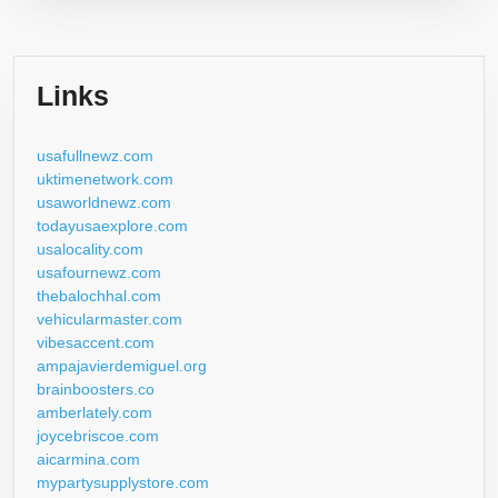
Links
usafullnewz.com
uktimenetwork.com
usaworldnewz.com
todayusaexplore.com
usalocality.com
usafournewz.com
thebalochhal.com
vehicularmaster.com
vibesaccent.com
ampajavierdemiguel.org
brainboosters.co
amberlately.com
joycebriscoe.com
aicarmina.com
mypartysupplystore.com