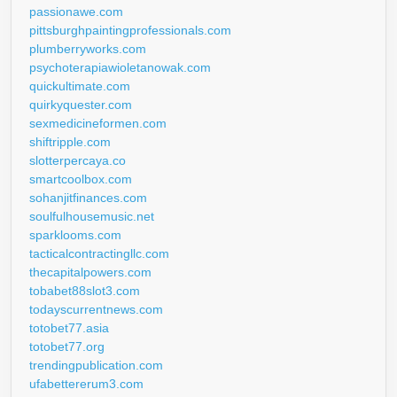
passionawe.com
pittsburghpaintingprofessionals.com
plumberryworks.com
psychoterapiawioletanowak.com
quickultimate.com
quirkyquester.com
sexmedicineformen.com
shiftripple.com
slotterpercaya.co
smartcoolbox.com
sohanjitfinances.com
soulfulhousemusic.net
sparklooms.com
tacticalcontractingllc.com
thecapitalpowers.com
tobabet88slot3.com
todayscurrentnews.com
totobet77.asia
totobet77.org
trendingpublication.com
ufabettererum3.com