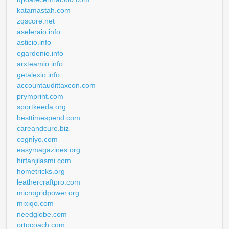
katamastah.com
zqscore.net
aseleraio.info
asticio.info
egardenio.info
arxteamio.info
getalexio.info
accountaudittaxcon.com
prymprint.com
sportkeeda.org
besttimespend.com
careandcure.biz
cogniyo.com
easymagazines.org
hirfanjilasmi.com
hometricks.org
leathercraftpro.com
microgridpower.org
mixiqo.com
needglobe.com
ortocoach.com