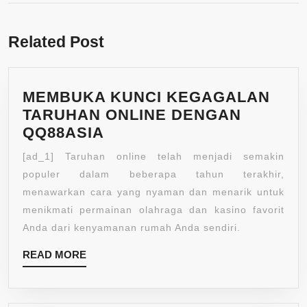
Previous
Next
post:
post:
Related Post
MEMBUKA KUNCI KEGAGALAN
TARUHAN ONLINE DENGAN
MEMBUKA
QQ88ASIA
KUNCI
[ad_1] Taruhan online telah menjadi semakin
KEGAGALAN
populer dalam beberapa tahun terakhir,
TARUHAN
menawarkan cara yang nyaman dan menarik untuk
ONLINE
menikmati permainan olahraga dan kasino favorit
DENGAN
Anda dari kenyamanan rumah Anda sendiri.
QQ88ASIA
READ
READ MORE
MORE