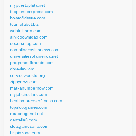
mypuertoplata.net
thepioneerxpress.com
howtofixissue.com
teamufabet.biz
webfullform.com
allviddownload.com
decorsmag.com
gamblingcasinonews.com
universitiesofamerica.net
progameofbrands.com
qbreview.org
servicewueste.org
zippyrevs.com
matkanumbernow.com
myjobcirculars.com
healthmoreoverfitness.com
topslotxgames.com
routerloggnet.net
dantella6.com
slotsgamesone.com
hispinzone.com