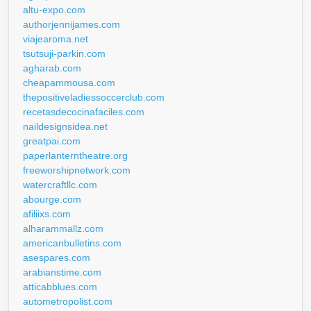
altu-expo.com
authorjennijames.com
viajearoma.net
tsutsuji-parkin.com
agharab.com
cheapammousa.com
thepositiveladiessoccerclub.com
recetasdecocinafaciles.com
naildesignsidea.net
greatpai.com
paperlanterntheatre.org
freeworshipnetwork.com
watercraftllc.com
abourge.com
afiliixs.com
alharammallz.com
americanbulletins.com
asespares.com
arabianstime.com
atticabblues.com
autometropolist.com