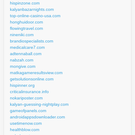
hispinzone.com
kalyanbazarnights.com
top-online-casino-usa.com
honghuidoor.com
flowingtravel.com
nineniki.com
brandiospecialists.com
medicalcare7.com
adtennaball.com
nabzah.com
mongive.com
matkagameresultsview.com
getsolutionsonline.com
hispinner.org
criticalinsurance.info
nokariposter.com
kalyan-guessing-nightplay.com
gameofpanels.com
androidappsdownloader.com
usetimenow.com
healthblow.com