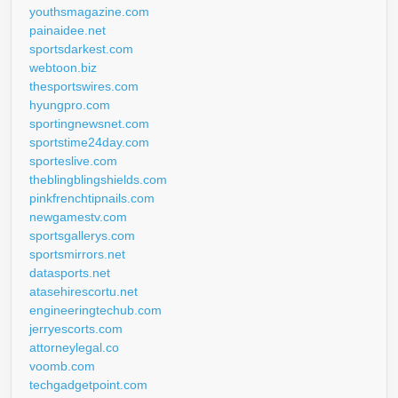
youthsmagazine.com
painaidee.net
sportsdarkest.com
webtoon.biz
thesportswires.com
hyungpro.com
sportingnewsnet.com
sportstime24day.com
sporteslive.com
theblingblingshields.com
pinkfrenchtipnails.com
newgamestv.com
sportsgallerys.com
sportsmirrors.net
datasports.net
atasehirescortu.net
engineeringtechub.com
jerryescorts.com
attorneylegal.co
voomb.com
techgadgetpoint.com