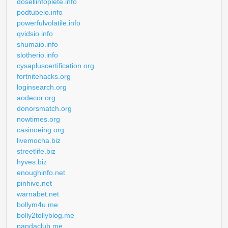
dosellinfoplete.info
podtubeio.info
powerfulvolatile.info
qvidsio.info
shumaio.info
slotherio.info
cysapluscertification.org
fortnitehacks.org
loginsearch.org
aodecor.org
donorsmatch.org
nowtimes.org
casinoeing.org
livemocha.biz
streetlife.biz
hyves.biz
enoughinfo.net
pinhive.net
warnabet.net
bollym4u.me
bolly2tollyblog.me
pandaclub.me