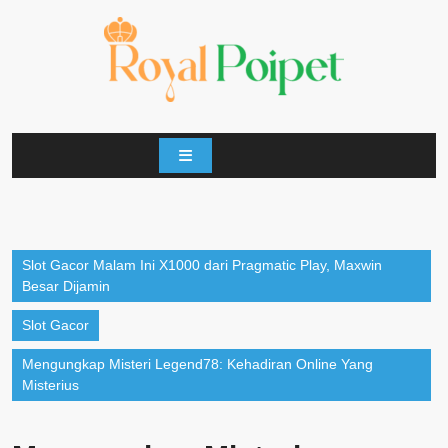
Skip
to
content
Open
Button
Slot Gacor Malam Ini X1000 dari Pragmatic Play, Maxwin
Besar Dijamin
Slot Gacor
Mengungkap Misteri Legend78: Kehadiran Online Yang
Misterius