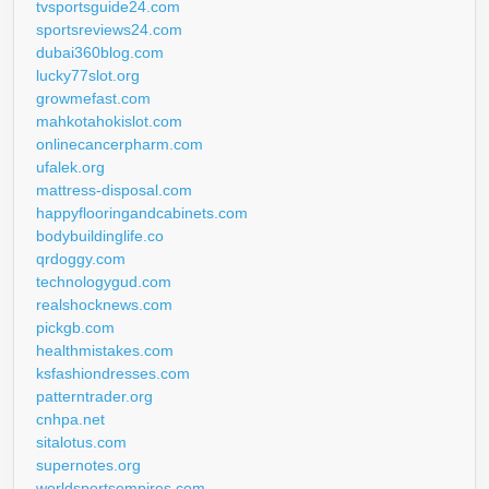
tvsportsguide24.com
sportsreviews24.com
dubai360blog.com
lucky77slot.org
growmefast.com
mahkotahokislot.com
onlinecancerpharm.com
ufalek.org
mattress-disposal.com
happyflooringandcabinets.com
bodybuildinglife.co
qrdoggy.com
technologygud.com
realshocknews.com
pickgb.com
healthmistakes.com
ksfashiondresses.com
patterntrader.org
cnhpa.net
sitalotus.com
supernotes.org
worldsportsempires.com