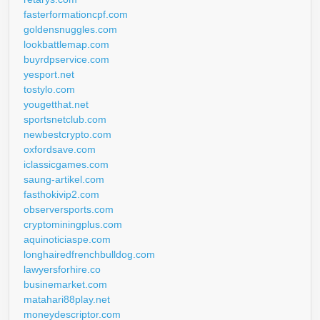
fasterformationcpf.com
goldensnuggles.com
lookbattlemap.com
buyrdpservice.com
yesport.net
tostylo.com
yougetthat.net
sportsnetclub.com
newbestcrypto.com
oxfordsave.com
iclassicgames.com
saung-artikel.com
fasthokivip2.com
observersports.com
cryptominingplus.com
aquinoticiaspe.com
longhairedfrenchbulldog.com
lawyersforhire.co
businemarket.com
matahari88play.net
moneydescriptor.com