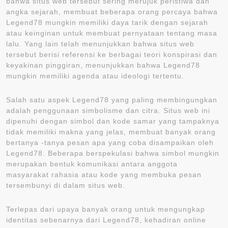
bahwa situs web tersebut sering merujuk peristiwa dan
angka sejarah, membuat beberapa orang percaya bahwa
Legend78 mungkin memiliki daya tarik dengan sejarah
atau keinginan untuk membuat pernyataan tentang masa
lalu. Yang lain telah menunjukkan bahwa situs web
tersebut berisi referensi ke berbagai teori konspirasi dan
keyakinan pinggiran, menunjukkan bahwa Legend78
mungkin memiliki agenda atau ideologi tertentu.
Salah satu aspek Legend78 yang paling membingungkan
adalah penggunaan simbolisme dan citra. Situs web ini
dipenuhi dengan simbol dan kode samar yang tampaknya
tidak memiliki makna yang jelas, membuat banyak orang
bertanya -tanya pesan apa yang coba disampaikan oleh
Legend78. Beberapa berspekulasi bahwa simbol mungkin
merupakan bentuk komunikasi antara anggota
masyarakat rahasia atau kode yang membuka pesan
tersembunyi di dalam situs web.
Terlepas dari upaya banyak orang untuk mengungkap
identitas sebenarnya dari Legend78, kehadiran online