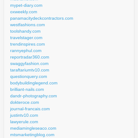
mypet-diary.com
oxweekly.com
panamacitydeckcontractors.com
westfashions.com
toolshandy.com
travelstager.com
trendinspires.com
rannyephul.com
reportradar360.com
swaggyfashion.com
taraftariumtv10.com
questionquery.com
bodybuildinglegend.com
brilliant-nails.com
dandr-photography.com
dokteroce.com
journal-francais.com
justintv10.com
lawyerule.com
mediamingleseaco.com
mtsmarketingblog.com