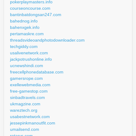
pokerplaymasters.info
courseoncourse.com
bantinbatdongsan247.com
bahednog.info
bahenxgek.info
pertamaskre.com
threadsvideoandphotodownloader.com
techgiddy.com
usalivenetwork.com
jackpotrushonline.info
ucnewshindi.com
freecellphonedatabase.com
gamersrope.com
exellewebmedia.com
free-gamestop.com
sinbadtravels.com
ukmagzine.com
wareztech.org
usabestnetwork.com
jessepinkmanoutfit.com
umailsend.com
retarys.com