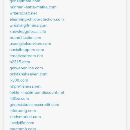
gohelpmate.com
rajdhani-satta-matka.com
writerscraft.net
elearning-childprotection.com
wrestling4mena.com
knowledgeforall.info
brand2lastio.com
usadigitalservices.com
socialhoppers.com
creativedream.net
n2315.com
getwebonline.com
onlyfansheaven.com
lky08.com
ralph-fiennes.net
fielder-maximum-discount.net
fitfllex.com
genesisbusinesscredit.com
inforuang.com
kindsmarket.com
luvelylife.com
macramb.com