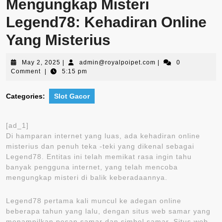
Mengungkap Misteri
Legend78: Kehadiran Online
Yang Misterius
May
admin@royalpoipet.
May 2, 2025
|
admin@royalpoipet.com
|
0
2,
Comment
|
5:15 pm
2025
Categories:
Slot Gacor
[ad_1]
Di hamparan internet yang luas, ada kehadiran online
misterius dan penuh teka -teki yang dikenal sebagai
Legend78. Entitas ini telah memikat rasa ingin tahu
banyak pengguna internet, yang telah mencoba
mengungkap misteri di balik keberadaannya.
Legend78 pertama kali muncul ke adegan online
beberapa tahun yang lalu, dengan situs web samar yang
menampilkan pesan samar dan simbol samar. Situs web