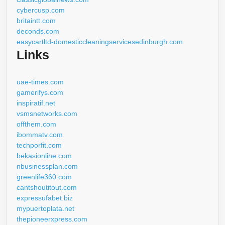
cybercusp.com
britaintt.com
deconds.com
easycartltd-domesticcleaningservicesedinburgh.com
Links
uae-times.com
gamerifys.com
inspiratif.net
vsmsnetworks.com
offthem.com
ibommatv.com
techporfit.com
bekasionline.com
nbusinessplan.com
greenlife360.com
cantshoutitout.com
expressufabet.biz
mypuertoplata.net
thepioneerxpress.com