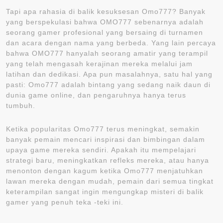
Tapi apa rahasia di balik kesuksesan Omo777? Banyak
yang berspekulasi bahwa OMO777 sebenarnya adalah
seorang gamer profesional yang bersaing di turnamen
dan acara dengan nama yang berbeda. Yang lain percaya
bahwa OMO777 hanyalah seorang amatir yang terampil
yang telah mengasah kerajinan mereka melalui jam
latihan dan dedikasi. Apa pun masalahnya, satu hal yang
pasti: Omo777 adalah bintang yang sedang naik daun di
dunia game online, dan pengaruhnya hanya terus
tumbuh.
Ketika popularitas Omo777 terus meningkat, semakin
banyak pemain mencari inspirasi dan bimbingan dalam
upaya game mereka sendiri. Apakah itu mempelajari
strategi baru, meningkatkan refleks mereka, atau hanya
menonton dengan kagum ketika Omo777 menjatuhkan
lawan mereka dengan mudah, pemain dari semua tingkat
keterampilan sangat ingin mengungkap misteri di balik
gamer yang penuh teka -teki ini.