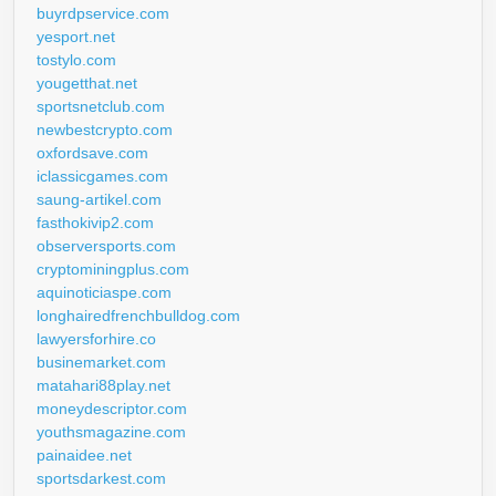
buyrdpservice.com
yesport.net
tostylo.com
yougetthat.net
sportsnetclub.com
newbestcrypto.com
oxfordsave.com
iclassicgames.com
saung-artikel.com
fasthokivip2.com
observersports.com
cryptominingplus.com
aquinoticiaspe.com
longhairedfrenchbulldog.com
lawyersforhire.co
businemarket.com
matahari88play.net
moneydescriptor.com
youthsmagazine.com
painaidee.net
sportsdarkest.com