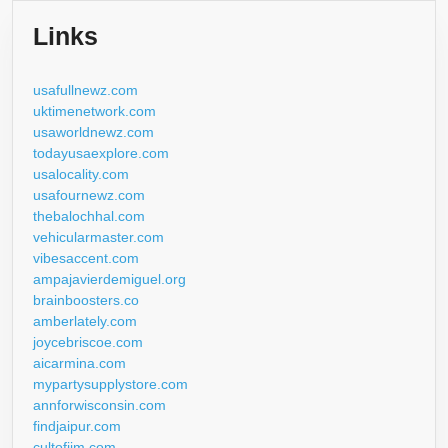
Links
usafullnewz.com
uktimenetwork.com
usaworldnewz.com
todayusaexplore.com
usalocality.com
usafournewz.com
thebalochhal.com
vehicularmaster.com
vibesaccent.com
ampajavierdemiguel.org
brainboosters.co
amberlately.com
joycebriscoe.com
aicarmina.com
mypartysupplystore.com
annforwisconsin.com
findjaipur.com
cultofjim.com