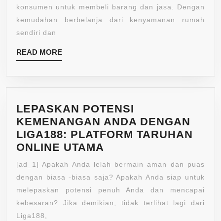
ONLINE
konsumen untuk membeli barang dan jasa. Dengan
DENGAN
kemudahan berbelanja dari kenyamanan rumah
STRATEGI
sendiri dan
INOVATIF
READ
READ MORE
MORE
LEPASKAN POTENSI
KEMENANGAN ANDA DENGAN
LIGA188: PLATFORM TARUHAN
LEPASKAN
ONLINE UTAMA
POTENSI
[ad_1] Apakah Anda lelah bermain aman dan puas
KEMENANGAN
dengan biasa -biasa saja? Apakah Anda siap untuk
ANDA
melepaskan potensi penuh Anda dan mencapai
DENGAN
kebesaran? Jika demikian, tidak terlihat lagi dari
LIGA188:
Liga188,