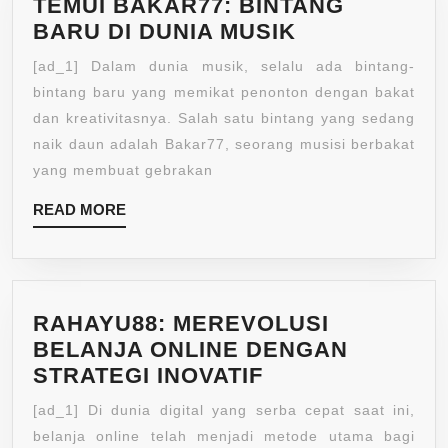
TEMUI BAKAR77: BINTANG
TEMUI
BARU DI DUNIA MUSIK
BAKAR77:
[ad_1] Dalam dunia musik, selalu ada bintang-
BINTANG
bintang baru yang memikat penonton dengan bakat
BARU
dan kreativitasnya. Salah satu bintang yang sedang
DI
naik daun adalah Bakar77, seorang musisi berbakat
DUNIA
yang membuat gebrakan
MUSIK
READ
READ MORE
MORE
RAHAYU88: MEREVOLUSI
BELANJA ONLINE DENGAN
RAHAYU88:
STRATEGI INOVATIF
MEREVOLUSI
[ad_1] Di dunia digital yang serba cepat saat ini,
BELANJA
belanja online telah menjadi metode utama bagi