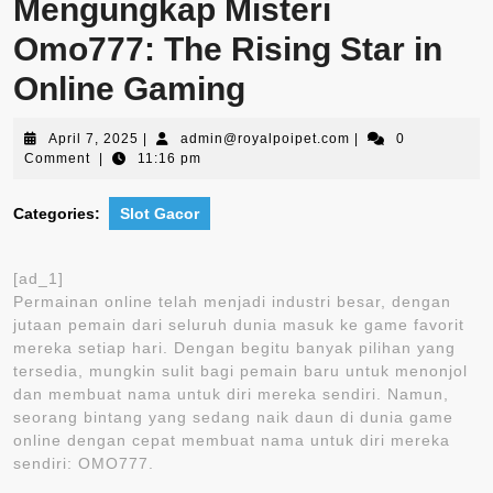
Mengungkap Misteri
Omo777: The Rising Star in
Online Gaming
April
admin@royalpoipet
April 7, 2025
|
admin@royalpoipet.com
|
0
7,
Comment
|
11:16 pm
2025
Categories:
Slot Gacor
[ad_1]
Permainan online telah menjadi industri besar, dengan
jutaan pemain dari seluruh dunia masuk ke game favorit
mereka setiap hari. Dengan begitu banyak pilihan yang
tersedia, mungkin sulit bagi pemain baru untuk menonjol
dan membuat nama untuk diri mereka sendiri. Namun,
seorang bintang yang sedang naik daun di dunia game
online dengan cepat membuat nama untuk diri mereka
sendiri: OMO777.