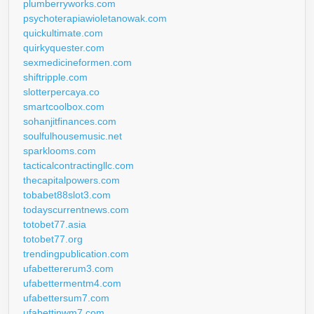
plumberryworks.com
psychoterapiawioletanowak.com
quickultimate.com
quirkyquester.com
sexmedicineformen.com
shiftripple.com
slotterpercaya.co
smartcoolbox.com
sohanjitfinances.com
soulfulhousemusic.net
sparklooms.com
tacticalcontractingllc.com
thecapitalpowers.com
tobabet88slot3.com
todayscurrentnews.com
totobet77.asia
totobet77.org
trendingpublication.com
ufabettererum3.com
ufabettermentm4.com
ufabettersum7.com
ufabettinwm7.com