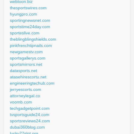
webtoon.biz
thesportswires.com
hyungpro.com
sportingnewsnet.com
sportstime24day.com
sporteslive.com
theblingblingshields.com
pinkfrenchtipnails.com
newgamestv.com
sportsgallerys.com
sportsmirrors.net
datasports.net
atasehirescortu.net
engineeringtechub.com
jerryescorts.com
attorneylegal.co
voomb.com
techgadgetpoint.com
tvsportsguide24.com
sportsreviews24.com
dubai360blog.com
lucky77slot.org