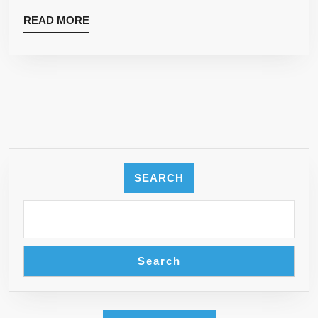
PLATFORM
READ
TARUHAN
READ MORE
MORE
ONLINE
UTAMA
SEARCH
Search