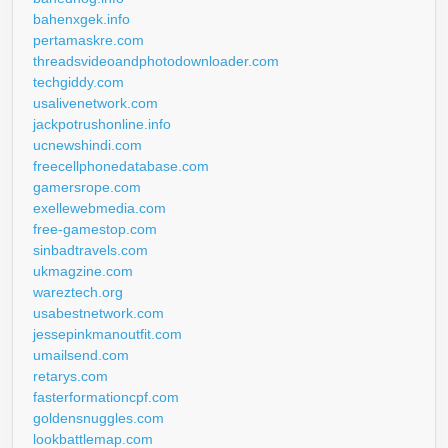
bahenxgek.info
pertamaskre.com
threadsvideoandphotodownloader.com
techgiddy.com
usalivenetwork.com
jackpotrushonline.info
ucnewshindi.com
freecellphonedatabase.com
gamersrope.com
exellewebmedia.com
free-gamestop.com
sinbadtravels.com
ukmagzine.com
wareztech.org
usabestnetwork.com
jessepinkmanoutfit.com
umailsend.com
retarys.com
fasterformationcpf.com
goldensnuggles.com
lookbattlemap.com