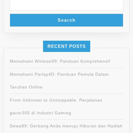
Search
RECENT POSTS
Memahami Winlose99: Panduan Komprehensif
Memahami Parlay4D: Panduan Pemula Dalam
Taruhan Online
From Unknown to Unstoppable: Perjalanan
gacor305 di Industri Gaming
Dewa89: Gerbang Anda menuju Hiburan dan Hadiah