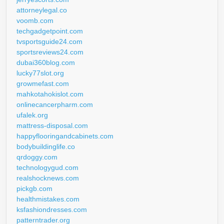
attorneylegal.co
voomb.com
techgadgetpoint.com
tvsportsguide24.com
sportsreviews24.com
dubai360blog.com
lucky77slot.org
growmefast.com
mahkotahokislot.com
onlinecancerpharm.com
ufalek.org
mattress-disposal.com
happyflooringandcabinets.com
bodybuildinglife.co
qrdoggy.com
technologygud.com
realshocknews.com
pickgb.com
healthmistakes.com
ksfashiondresses.com
patterntrader.org