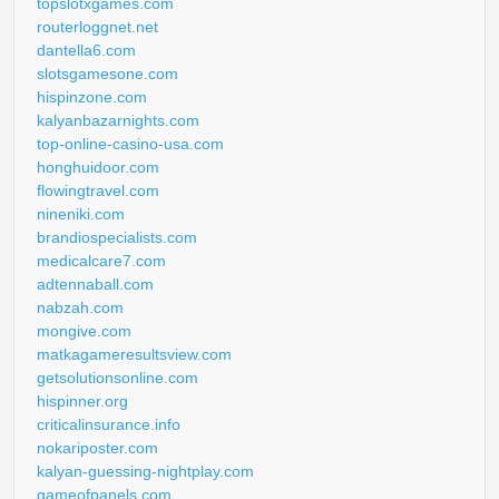
topslotxgames.com
routerloggnet.net
dantella6.com
slotsgamesone.com
hispinzone.com
kalyanbazarnights.com
top-online-casino-usa.com
honghuidoor.com
flowingtravel.com
nineniki.com
brandiospecialists.com
medicalcare7.com
adtennaball.com
nabzah.com
mongive.com
matkagameresultsview.com
getsolutionsonline.com
hispinner.org
criticalinsurance.info
nokariposter.com
kalyan-guessing-nightplay.com
gameofpanels.com