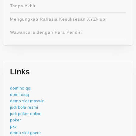
Tanpa Akhir
Mengungkap Rahasia Kesuksesan XYZklub:
Wawancara dengan Para Pendiri
Links
domino qq
dominoqq
demo slot maxwin
judi bola resmi
judi poker online
poker
pkv
demo slot gacor