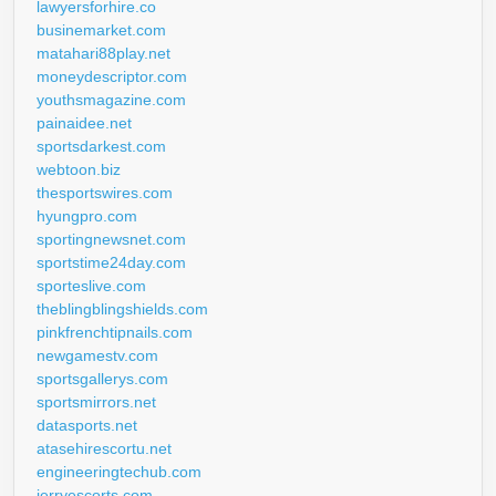
lawyersforhire.co
businemarket.com
matahari88play.net
moneydescriptor.com
youthsmagazine.com
painaidee.net
sportsdarkest.com
webtoon.biz
thesportswires.com
hyungpro.com
sportingnewsnet.com
sportstime24day.com
sporteslive.com
theblingblingshields.com
pinkfrenchtipnails.com
newgamestv.com
sportsgallerys.com
sportsmirrors.net
datasports.net
atasehirescortu.net
engineeringtechub.com
jerryescorts.com