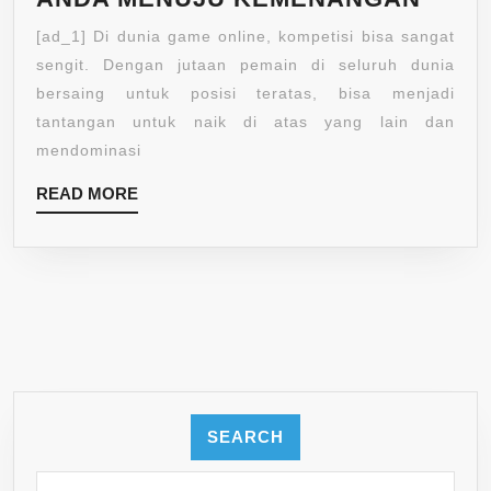
KOMP
[ad_1] Di dunia game online, kompetisi bisa sangat
DEN
sengit. Dengan jutaan pemain di seluruh dunia
JAGO
bersaing untuk posisi teratas, bisa menjadi
GER
tantangan untuk naik di atas yang lain dan
AND
mendominasi
MEN
READ
KEM
READ MORE
MORE
SEARCH