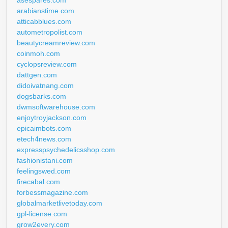
arabianstime.com
atticabblues.com
autometropolist.com
beautycreamreview.com
coinmoh.com
cyclopsreview.com
dattgen.com
didoivatnang.com
dogsbarks.com
dwmsoftwarehouse.com
enjoytroyjackson.com
epicaimbots.com
etech4news.com
expresspsychedelicsshop.com
fashionistani.com
feelingswed.com
firecabal.com
forbessmagazine.com
globalmarketlivetoday.com
gpl-license.com
grow2every.com