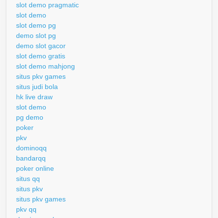
slot demo pragmatic
slot demo
slot demo pg
demo slot pg
demo slot gacor
slot demo gratis
slot demo mahjong
situs pkv games
situs judi bola
hk live draw
slot demo
pg demo
poker
pkv
dominoqq
bandarqq
poker online
situs qq
situs pkv
situs pkv games
pkv qq