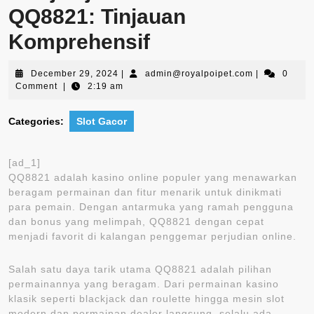
QQ8821: Tinjauan
Komprehensif
December
admin@royal
December 29, 2024
|
admin@royalpoipet.com
|
0
29,
Comment
|
2:19 am
2024
Categories:
Slot Gacor
[ad_1]
QQ8821 adalah kasino online populer yang menawarkan
beragam permainan dan fitur menarik untuk dinikmati
para pemain. Dengan antarmuka yang ramah pengguna
dan bonus yang melimpah, QQ8821 dengan cepat
menjadi favorit di kalangan penggemar perjudian online.
Salah satu daya tarik utama QQ8821 adalah pilihan
permainannya yang beragam. Dari permainan kasino
klasik seperti blackjack dan roulette hingga mesin slot
modern dan permainan dealer langsung, selalu ada