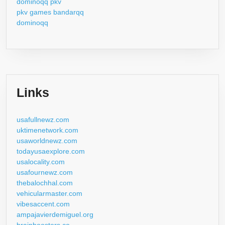
dominoqq pkv
pkv games bandarqq
dominoqq
Links
usafullnewz.com
uktimenetwork.com
usaworldnewz.com
todayusaexplore.com
usalocality.com
usafournewz.com
thebalochhal.com
vehicularmaster.com
vibesaccent.com
ampajavierdemiguel.org
brainboosters.co