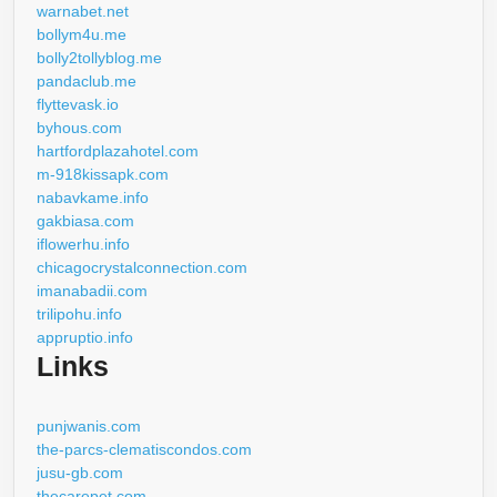
warnabet.net
bollym4u.me
bolly2tollyblog.me
pandaclub.me
flyttevask.io
byhous.com
hartfordplazahotel.com
m-918kissapk.com
nabavkame.info
gakbiasa.com
iflowerhu.info
chicagocrystalconnection.com
imanabadii.com
trilipohu.info
appruptio.info
Links
punjwanis.com
the-parcs-clematiscondos.com
jusu-gb.com
thecarepet.com