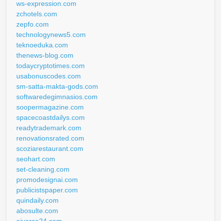
ws-expression.com
zchotels.com
zepfo.com
technologynews5.com
teknoeduka.com
thenews-blog.com
todaycryptotimes.com
usabonuscodes.com
sm-satta-makta-gods.com
softwaredegimnasios.com
soopermagazine.com
spacecoastdailys.com
readytrademark.com
renovationsrated.com
scoziarestaurant.com
seohart.com
set-cleaning.com
promodesignai.com
publicistspaper.com
quindaily.com
abosulte.com
aiverse24.com