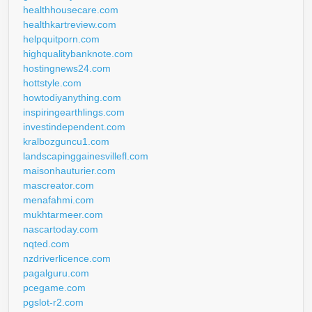
healthhousecare.com
healthkartreview.com
helpquitporn.com
highqualitybanknote.com
hostingnews24.com
hottstyle.com
howtodiyanything.com
inspiringearthlings.com
investindependent.com
kralbozguncu1.com
landscapinggainesvillefl.com
maisonhauturier.com
mascreator.com
menafahmi.com
mukhtarmeer.com
nascartoday.com
nqted.com
nzdriverlicence.com
pagalguru.com
pcegame.com
pgslot-r2.com