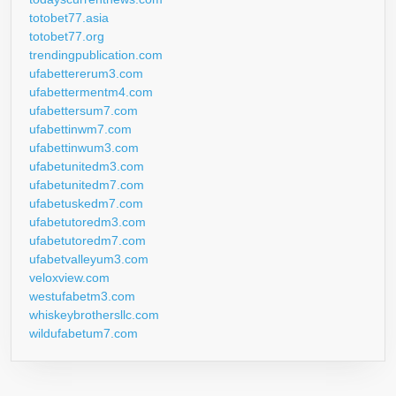
totobet77.asia
totobet77.org
trendingpublication.com
ufabettererum3.com
ufabettermentm4.com
ufabettersum7.com
ufabettinwm7.com
ufabettinwum3.com
ufabetunitedm3.com
ufabetunitedm7.com
ufabetuskedm7.com
ufabetutoredm3.com
ufabetutoredm7.com
ufabetvalleyum3.com
veloxview.com
westufabetm3.com
whiskeybrothersllc.com
wildufabetum7.com