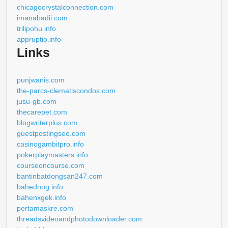
chicagocrystalconnection.com
imanabadii.com
trilipohu.info
appruptio.info
Links
punjwanis.com
the-parcs-clematiscondos.com
jusu-gb.com
thecarepet.com
blogwriterplus.com
guestpostingseo.com
casinogambitpro.info
pokerplaymasters.info
courseoncourse.com
bantinbatdongsan247.com
bahednog.info
bahenxgek.info
pertamaskre.com
threadsvideoandphotodownloader.com