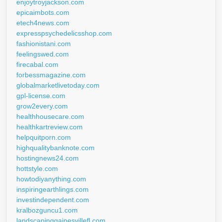
enjoytroyjackson.com
epicaimbots.com
etech4news.com
expresspsychedelicsshop.com
fashionistani.com
feelingswed.com
firecabal.com
forbessmagazine.com
globalmarketlivetoday.com
gpl-license.com
grow2every.com
healthhousecare.com
healthkartreview.com
helpquitporn.com
highqualitybanknote.com
hostingnews24.com
hottstyle.com
howtodiyanything.com
inspiringearthlings.com
investindependent.com
kralbozguncu1.com
landscapinggainesvillefl.com