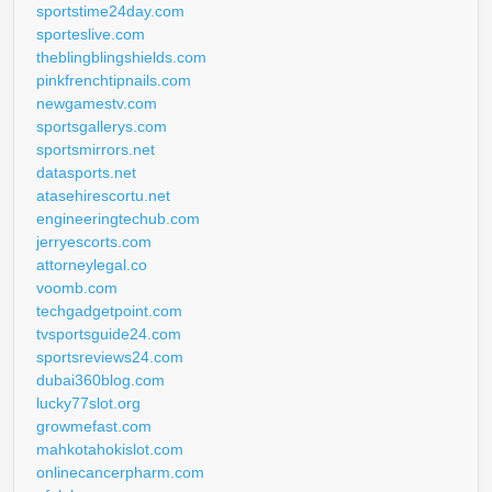
sportstime24day.com
sporteslive.com
theblingblingshields.com
pinkfrenchtipnails.com
newgamestv.com
sportsgallerys.com
sportsmirrors.net
datasports.net
atasehirescortu.net
engineeringtechub.com
jerryescorts.com
attorneylegal.co
voomb.com
techgadgetpoint.com
tvsportsguide24.com
sportsreviews24.com
dubai360blog.com
lucky77slot.org
growmefast.com
mahkotahokislot.com
onlinecancerpharm.com