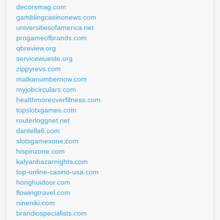
decorsmag.com
gamblingcasinonews.com
universitiesofamerica.net
progameofbrands.com
qbreview.org
servicewueste.org
zippyrevs.com
matkanumbernow.com
myjobcirculars.com
healthmoreoverfitness.com
topslotxgames.com
routerloggnet.net
dantella6.com
slotsgamesone.com
hispinzone.com
kalyanbazarnights.com
top-online-casino-usa.com
honghuidoor.com
flowingtravel.com
nineniki.com
brandiospecialists.com