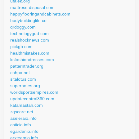
ufalek.org
mattress-disposal.com
happyflooringandcabinets.com
bodybuildinglife.co
qrdoggy.com
technologygud.com
realshocknews.com
pickgb.com
healthmistakes.com
ksfashiondresses.com
patterntrader.org
cnhpa.net
sitalotus.com
supernotes.org
worldsportsempires.com
updatecentral360.com
katamastah.com
zqscore.net
aseleraio.info
asticio.info
egardenio.info
arxteamio.info