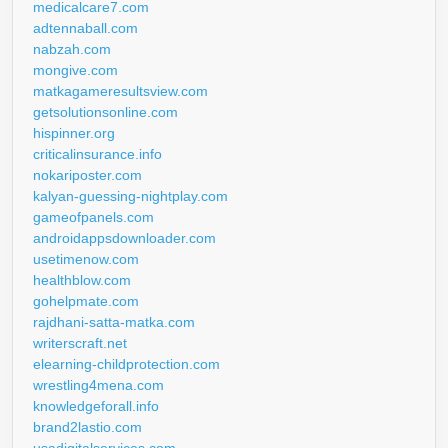
medicalcare7.com
adtennaball.com
nabzah.com
mongive.com
matkagameresultsview.com
getsolutionsonline.com
hispinner.org
criticalinsurance.info
nokariposter.com
kalyan-guessing-nightplay.com
gameofpanels.com
androidappsdownloader.com
usetimenow.com
healthblow.com
gohelpmate.com
rajdhani-satta-matka.com
writerscraft.net
elearning-childprotection.com
wrestling4mena.com
knowledgeforall.info
brand2lastio.com
usadigitalservices.com