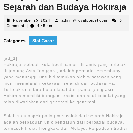
Sejarah dan Budaya Hokiraja
November
admin@royal
November 25, 2024
|
admin@royalpoipet.com
|
0
25,
Comment
|
4:45 am
2024
Categories:
Slot Gacor
[ad_1]
Hokiraja, sebuah kota kecil namun dinamis yang terletak
di jantung Asia Tenggara, adalah permata tersembunyi
yang menunggu untuk ditemukan oleh wisatawan yang
ingin menjelajahi kekayaan sejarah dan budayanya.
Terletak di antara hutan lebat dan pantai yang asri,
Hokiraja memiliki beragam tradisi dan adat istiadat yang
telah diwariskan dari generasi ke generasi.
Salah satu aspek paling mencolok dari sejarah Hokiraja
adalah perpaduan unik pengaruh dari berbagai budaya,
termasuk India, Tiongkok, dan Melayu. Perpaduan tradisi