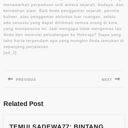
menawarkan perpaduan unik antara sejarah, budaya, dan
keindahan alam. Baik Anda penggemar sejarah, pecinta
kuliner, atau penggemar aktivitas luar ruangan, selalu
ada sesuatu yang dapat dinikmati semua orang di kota
yang mempesona ini. Jadi mengapa tidak mengemas tas
Anda dan memulai petualangan ke Hokiraja? Siapa yang
tahu harta terpendam apa yang mungkin Anda temukan di
sepanjang perjalanan.
[ad_2]
Post
navigation
PREVIOUS
NEXT
Previous
Next
post:
post:
Related Post
TEMUI SADEWA77: BINTANG