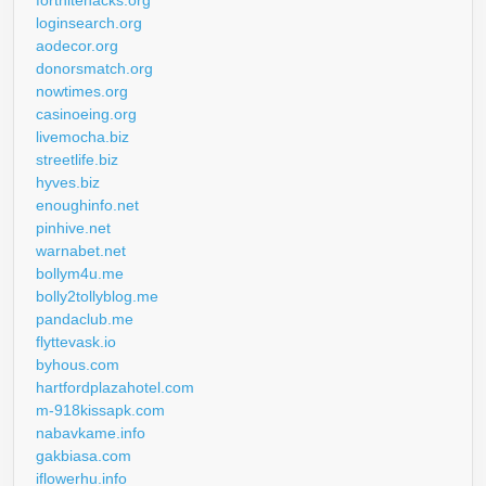
loginsearch.org
aodecor.org
donorsmatch.org
nowtimes.org
casinoeing.org
livemocha.biz
streetlife.biz
hyves.biz
enoughinfo.net
pinhive.net
warnabet.net
bollym4u.me
bolly2tollyblog.me
pandaclub.me
flyttevask.io
byhous.com
hartfordplazahotel.com
m-918kissapk.com
nabavkame.info
gakbiasa.com
iflowerhu.info