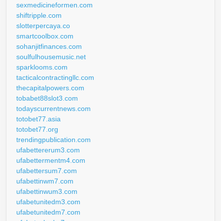
sexmedicineformen.com
shiftripple.com
slotterpercaya.co
smartcoolbox.com
sohanjitfinances.com
soulfulhousemusic.net
sparklooms.com
tacticalcontractingllc.com
thecapitalpowers.com
tobabet88slot3.com
todayscurrentnews.com
totobet77.asia
totobet77.org
trendingpublication.com
ufabettererum3.com
ufabettermentm4.com
ufabettersum7.com
ufabettinwm7.com
ufabettinwum3.com
ufabetunitedm3.com
ufabetunitedm7.com