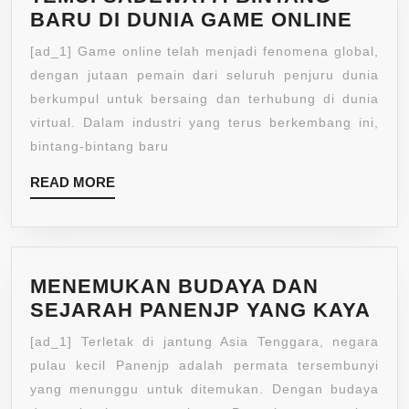
TEMU
BARU DI DUNIA GAME ONLINE
SADE
[ad_1] Game online telah menjadi fenomena global,
BINT
dengan jutaan pemain dari seluruh penjuru dunia
BAR
berkumpul untuk bersaing dan terhubung di dunia
DI
virtual. Dalam industri yang terus berkembang ini,
DUNI
bintang-bintang baru
GAM
READ
ONLI
READ MORE
MORE
MENEMUKAN BUDAYA DAN
ME
SEJARAH PANENJP YANG KAYA
BU
[ad_1] Terletak di jantung Asia Tenggara, negara
DA
pulau kecil Panenjp adalah permata tersembunyi
SE
yang menunggu untuk ditemukan. Dengan budaya
PA