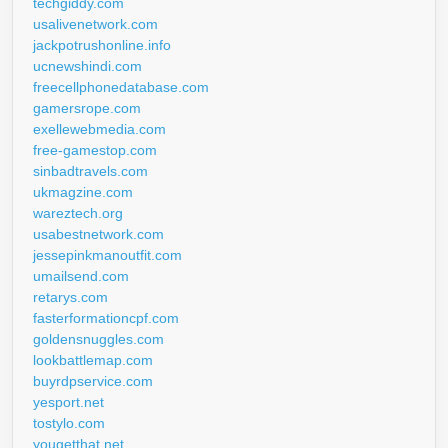
techgiddy.com
usalivenetwork.com
jackpotrushonline.info
ucnewshindi.com
freecellphonedatabase.com
gamersrope.com
exellewebmedia.com
free-gamestop.com
sinbadtravels.com
ukmagzine.com
wareztech.org
usabestnetwork.com
jessepinkmanoutfit.com
umailsend.com
retarys.com
fasterformationcpf.com
goldensnuggles.com
lookbattlemap.com
buyrdpservice.com
yesport.net
tostylo.com
yougetthat.net