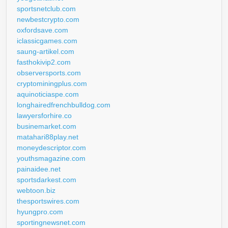
sportsnetclub.com
newbestcrypto.com
oxfordsave.com
iclassicgames.com
saung-artikel.com
fasthokivip2.com
observersports.com
cryptominingplus.com
aquinoticiaspe.com
longhairedfrenchbulldog.com
lawyersforhire.co
businemarket.com
matahari88play.net
moneydescriptor.com
youthsmagazine.com
painaidee.net
sportsdarkest.com
webtoon.biz
thesportswires.com
hyungpro.com
sportingnewsnet.com