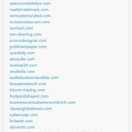
spacecoastdailys.com
readytrademark.com
renovationsrated.com
scoziarestaurant.com
seohart.com
set-cleaning.com
promodesignai.com
publicistspaper.com
quindaily.com
abosulte.com
aiverse24.com
anubella.com
audiobooksonaudible.com
beautenetwork.com
bitcoin-tracing.com
bodyandshapes.com
businessconsultantsroundrock.com
classicglobalnews.com
cybercusp.com
britaintt.com
deconds.com