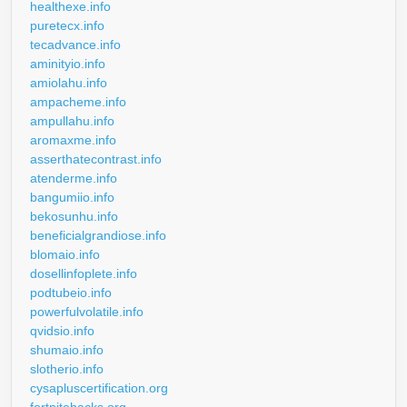
healthexe.info
puretecx.info
tecadvance.info
aminityio.info
amiolahu.info
ampacheme.info
ampullahu.info
aromaxme.info
asserthatecontrast.info
atenderme.info
bangumiio.info
bekosunhu.info
beneficialgrandiose.info
blomaio.info
dosellinfoplete.info
podtubeio.info
powerfulvolatile.info
qvidsio.info
shumaio.info
slotherio.info
cysapluscertification.org
fortnitehacks.org