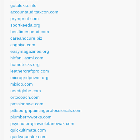
getalexio.info
accountaudittaxcon.com
prymprint.com
sportkeeda.org
besttimespend.com
careandcure.biz
cogniyo.com
easymagazines.org
hirfanjilasmi.com
hometricks.org
leathercraftpro.com
microgridpower.org
mixiqo.com
needglobe.com
ortocoach.com
passionawe.com
pittsburghpaintingprofessionals.com
plumberryworks.com
psychoterapiawioletanowak.com
quickultimate.com
quirkyquester.com