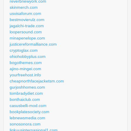
reverbnewyork.com
skinmerch.com
usvisaforum.com
bestmovierulz.com
jagalchi-trade.com
loopersound.com
minapenelope.com
justicereformalliance.com
cryptoglax.com
ohiohobbyplus.com
bogothemes.com
ajino-mingei.com
yourfreehost.info
cheapnorthfacejacketsm.com
gurjoshhomes.com
tombradydiet.com
bonthaiclub.com
casusbelli-mod.com
bookplatesociety.com
lebnewsmedia.com
sonosonora.com
linkuusinternasional1.com