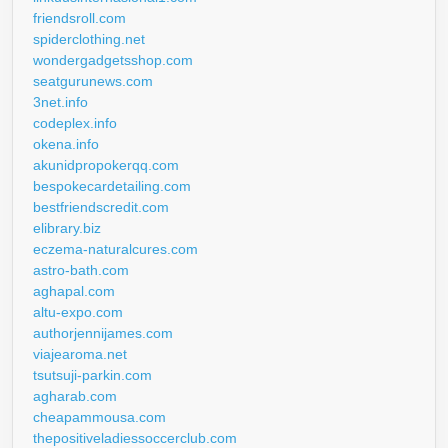
friendsroll.com
spiderclothing.net
wondergadgetsshop.com
seatgurunews.com
3net.info
codeplex.info
okena.info
akunidpropokerqq.com
bespokecardetailing.com
bestfriendscredit.com
elibrary.biz
eczema-naturalcures.com
astro-bath.com
aghapal.com
altu-expo.com
authorjennijames.com
viajearoma.net
tsutsuji-parkin.com
agharab.com
cheapammousa.com
thepositiveladiessoccerclub.com