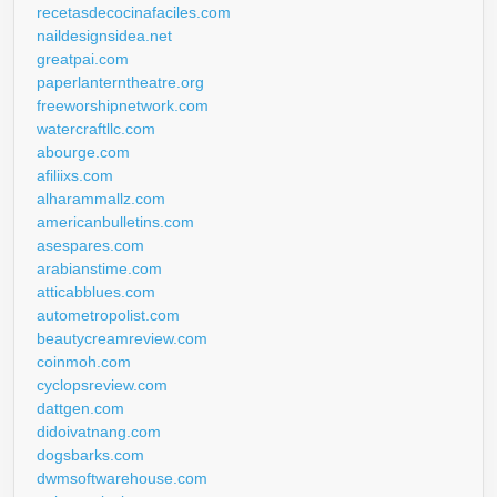
recetasdecocinafaciles.com
naildesignsidea.net
greatpai.com
paperlanterntheatre.org
freeworshipnetwork.com
watercraftllc.com
abourge.com
afiliixs.com
alharammallz.com
americanbulletins.com
asespares.com
arabianstime.com
atticabblues.com
autometropolist.com
beautycreamreview.com
coinmoh.com
cyclopsreview.com
dattgen.com
didoivatnang.com
dogsbarks.com
dwmsoftwarehouse.com