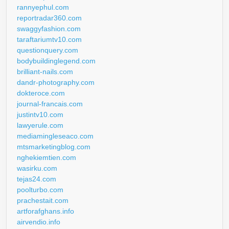
rannyephul.com
reportradar360.com
swaggyfashion.com
taraftariumtv10.com
questionquery.com
bodybuildinglegend.com
brilliant-nails.com
dandr-photography.com
dokteroce.com
journal-francais.com
justintv10.com
lawyerule.com
mediamingleseaco.com
mtsmarketingblog.com
nghekiemtien.com
wasirku.com
tejas24.com
poolturbo.com
prachestait.com
artforafghans.info
airvendio.info