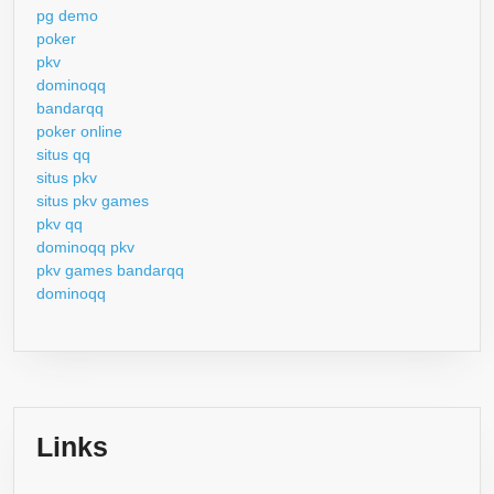
pg demo
poker
pkv
dominoqq
bandarqq
poker online
situs qq
situs pkv
situs pkv games
pkv qq
dominoqq pkv
pkv games bandarqq
dominoqq
Links