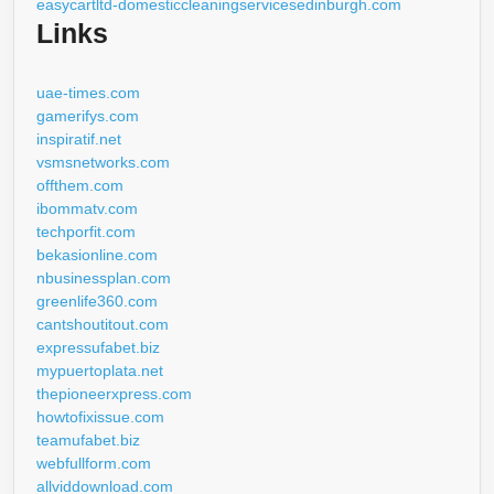
easycartltd-domesticcleaningservicesedinburgh.com
Links
uae-times.com
gamerifys.com
inspiratif.net
vsmsnetworks.com
offthem.com
ibommatv.com
techporfit.com
bekasionline.com
nbusinessplan.com
greenlife360.com
cantshoutitout.com
expressufabet.biz
mypuertoplata.net
thepioneerxpress.com
howtofixissue.com
teamufabet.biz
webfullform.com
allviddownload.com