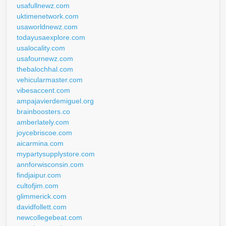
usafullnewz.com
uktimenetwork.com
usaworldnewz.com
todayusaexplore.com
usalocality.com
usafournewz.com
thebalochhal.com
vehicularmaster.com
vibesaccent.com
ampajavierdemiguel.org
brainboosters.co
amberlately.com
joycebriscoe.com
aicarmina.com
mypartysupplystore.com
annforwisconsin.com
findjaipur.com
cultofjim.com
glimmerick.com
davidfollett.com
newcollegebeat.com