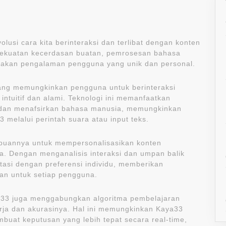
lusi cara kita berinteraksi dan terlibat dengan konten
n kekuatan kecerdasan buatan, pemrosesan bahasa
takan pengalaman pengguna yang unik dan personal.
 yang memungkinkan pengguna untuk berinteraksi
intuitif dan alami. Teknologi ini memanfaatkan
 dan menafsirkan bahasa manusia, memungkinkan
melalui perintah suara atau input teks.
mpuannya untuk mempersonalisasikan konten
a. Dengan menganalisis interaksi dan umpan balik
asi dengan preferensi individu, memberikan
an untuk setiap pengguna.
ya33 juga menggabungkan algoritma pembelajaran
rja dan akurasinya. Hal ini memungkinkan Kaya33
mbuat keputusan yang lebih tepat secara real-time,