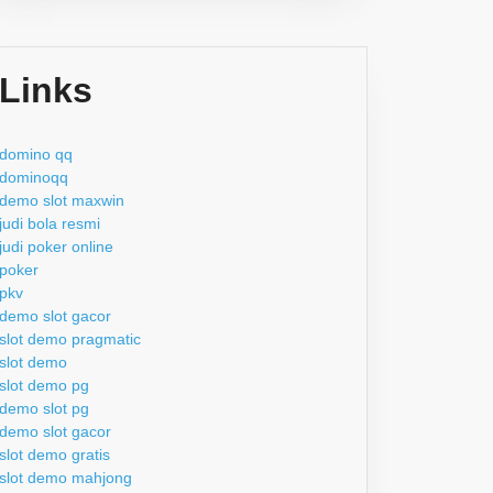
Links
domino qq
dominoqq
demo slot maxwin
judi bola resmi
judi poker online
poker
pkv
demo slot gacor
slot demo pragmatic
slot demo
slot demo pg
demo slot pg
demo slot gacor
slot demo gratis
slot demo mahjong