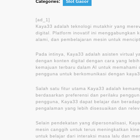
Categories:
Slot Gacor
[ad_1]
Kaya33 adalah teknologi mutakhir yang merevo
digital. Platform inovatif ini menggabungka
alami, dan pembelajaran mesin untuk mencip
Pada intinya, Kaya33 adalah asisten virtual
dengan konten digital dengan cara yang lebih 
kemajuan terbaru dalam AI untuk memahami
pengguna untuk berkomunikasi dengan kaya33 
Salah satu fitur utama Kaya33 adalah kema
berdasarkan preferensi dan perilaku penggun
pengguna, Kaya33 dapat belajar dan beradapt
pengalaman yang lebih disesuaikan dan relev
Selain pendekatan yang dipersonalisasi, Ka
mesin canggih untuk terus meningkatkan kine
untuk belajar dari interaksi masa lalu dan me