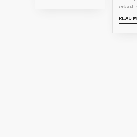
MORE
sebuah 
READ 