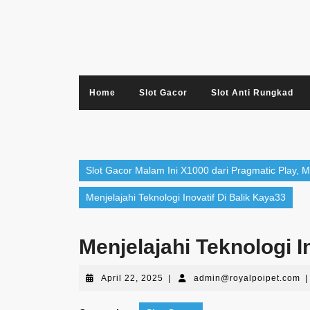
Skip
to
content
Home
Slot Gacor
Slot Anti Rungkad
Slot Gacor Malam Ini X1000 dari Pragmatic Play, 
Menjelajahi Teknologi Inovatif Di Balik Kaya33
Menjelajahi Teknologi I
April
ad
April 22, 2025
|
admin@royalpoipet.com
|
22,
2025