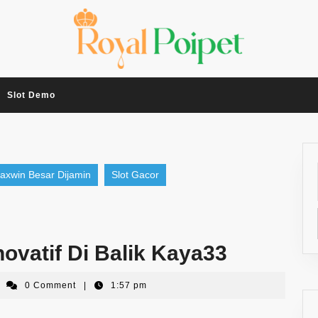
Slot Demo
Maxwin Besar Dijamin
Slot Gacor
novatif Di Balik Kaya33
min@royalpoipet.com
0 Comment
|
1:57 pm