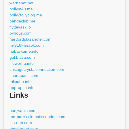
warnabet.net
bollym4u.me
bolly2tollyblog.me
pandaclub.me
flyttevask.io
byhous.com
hartfordplazahotel.com
m-918kissapk.com
nabavkame.info
gakbiasa.com
iflowerhu.info
chicagocrystalconnection.com
imanabadii.com
trilipohu.info
appruptio.info
Links
punjwanis.com
the-parcs-clematiscondos.com
jusu-gb.com
thecarepet.com