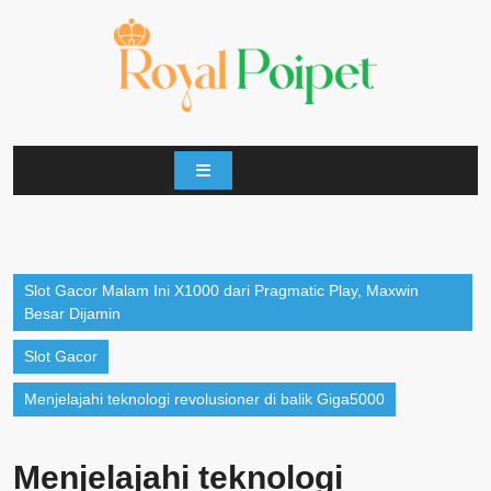
Skip
to
content
Open
Button
Slot Gacor Malam Ini X1000 dari Pragmatic Play, Maxwin
Besar Dijamin
Slot Gacor
Menjelajahi teknologi revolusioner di balik Giga5000
Menjelajahi teknologi