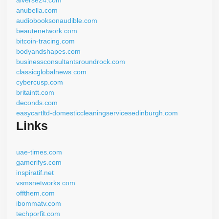
anubella.com
audiobooksonaudible.com
beautenetwork.com
bitcoin-tracing.com
bodyandshapes.com
businessconsultantsroundrock.com
classicglobalnews.com
cybercusp.com
britaintt.com
deconds.com
easycartltd-domesticcleaningservicesedinburgh.com
Links
uae-times.com
gamerifys.com
inspiratif.net
vsmsnetworks.com
offthem.com
ibommatv.com
techporfit.com