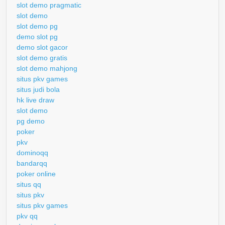
slot demo pragmatic
slot demo
slot demo pg
demo slot pg
demo slot gacor
slot demo gratis
slot demo mahjong
situs pkv games
situs judi bola
hk live draw
slot demo
pg demo
poker
pkv
dominoqq
bandarqq
poker online
situs qq
situs pkv
situs pkv games
pkv qq