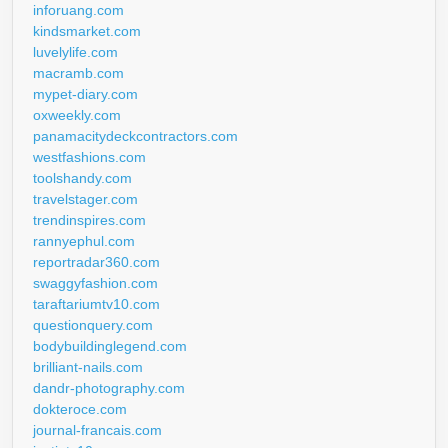
inforuang.com
kindsmarket.com
luvelylife.com
macramb.com
mypet-diary.com
oxweekly.com
panamacitydeckcontractors.com
westfashions.com
toolshandy.com
travelstager.com
trendinspires.com
rannyephul.com
reportradar360.com
swaggyfashion.com
taraftariumtv10.com
questionquery.com
bodybuildinglegend.com
brilliant-nails.com
dandr-photography.com
dokteroce.com
journal-francais.com