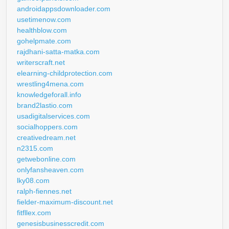
androidappsdownloader.com
usetimenow.com
healthblow.com
gohelpmate.com
rajdhani-satta-matka.com
writerscraft.net
elearning-childprotection.com
wrestling4mena.com
knowledgeforall.info
brand2lastio.com
usadigitalservices.com
socialhoppers.com
creativedream.net
n2315.com
getwebonline.com
onlyfansheaven.com
lky08.com
ralph-fiennes.net
fielder-maximum-discount.net
fitfllex.com
genesisbusinesscredit.com