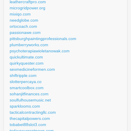
leathercraftpro.com
microgridpower.org
mixiqo.com
needglobe.com
ortocoach.com
passionawe.com
pittsburghpaintingprofessionals.com
plumberryworks.com
psychoterapiawioletanowak.com
quickultimate.com
quirkyquester.com
sexmedicineformen.com
shiftripple.com
slotterpercaya.co
smartcoolbox.com
sohanjitfinances.com
soulfulhousemusic.net
sparklooms.com
tacticalcontractingllc.com
thecapitalpowers.com
tobabet88slot3.com
todayscurrentnews.com