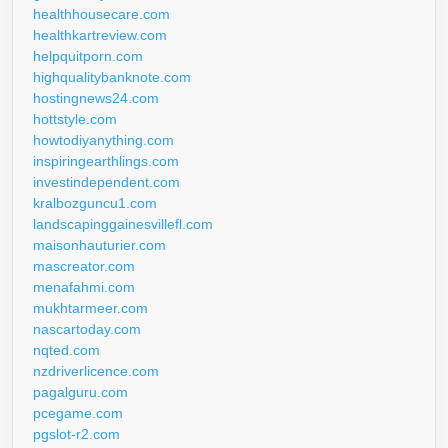
healthhousecare.com
healthkartreview.com
helpquitporn.com
highqualitybanknote.com
hostingnews24.com
hottstyle.com
howtodiyanything.com
inspiringearthlings.com
investindependent.com
kralbozguncu1.com
landscapinggainesvillefl.com
maisonhauturier.com
mascreator.com
menafahmi.com
mukhtarmeer.com
nascartoday.com
nqted.com
nzdriverlicence.com
pagalguru.com
pcegame.com
pgslot-r2.com