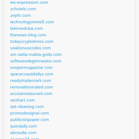
ws-expression.com
zchotels.com
zepfo.com
technologynews5.com
teknoeduka.com
thenews-blog.com
todaycryptotimes.com
usabonuscodes.com
sm-satta-makta-gods.com
softwaredegimnasios.com
soopermagazine.com
spacecoastdailys.com
readytrademark.com
renovationsrated.com
scoziarestaurant.com
seohart.com
set-cleaning.com
promodesignai.com
publicistspaper.com
quindaily.com
abosulte.com
aiverse24.com