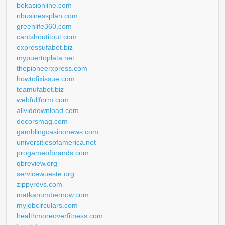
bekasionline.com
nbusinessplan.com
greenlife360.com
cantshoutitout.com
expressufabet.biz
mypuertoplata.net
thepioneerxpress.com
howtofixissue.com
teamufabet.biz
webfullform.com
allviddownload.com
decorsmag.com
gamblingcasinonews.com
universitiesofamerica.net
progameofbrands.com
qbreview.org
servicewueste.org
zippyrevs.com
matkanumbernow.com
myjobcirculars.com
healthmoreoverfitness.com