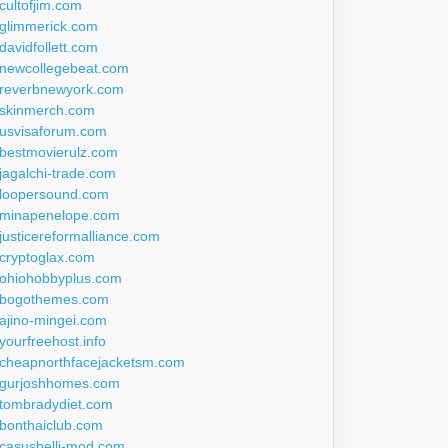
cultofjim.com
glimmerick.com
davidfollett.com
newcollegebeat.com
reverbnewyork.com
skinmerch.com
usvisaforum.com
bestmovierulz.com
jagalchi-trade.com
loopersound.com
minapenelope.com
justicereformalliance.com
cryptoglax.com
ohiohobbyplus.com
bogothemes.com
ajino-mingei.com
yourfreehost.info
cheapnorthfacejacketsm.com
gurjoshhomes.com
tombradydiet.com
bonthaiclub.com
casusbelli-mod.com