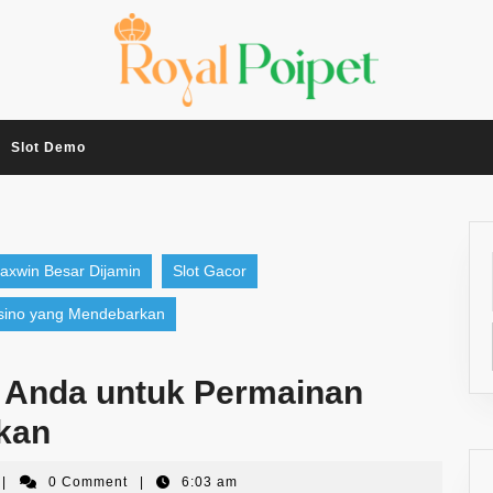
Slot Demo
Maxwin Besar Dijamin
Slot Gacor
sino yang Mendebarkan
 Anda untuk Permainan
kan
admin@royalpoipet.com
|
0 Comment
|
6:03 am