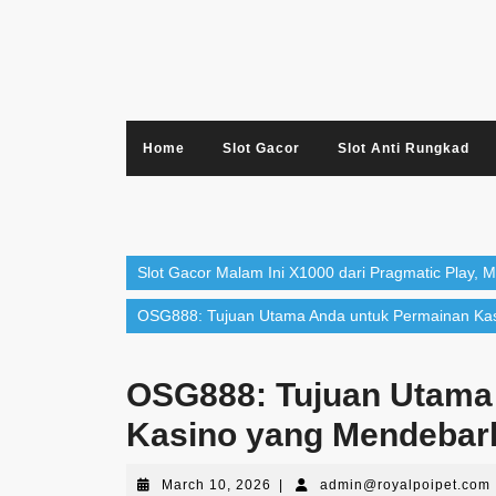
Skip
to
content
Home
Slot Gacor
Slot Anti Rungkad
Slot Gacor Malam Ini X1000 dari Pragmatic Play, 
OSG888: Tujuan Utama Anda untuk Permainan Ka
OSG888: Tujuan Utama
Kasino yang Mendebar
March
March 10, 2026
|
admin@royalpoipet.com