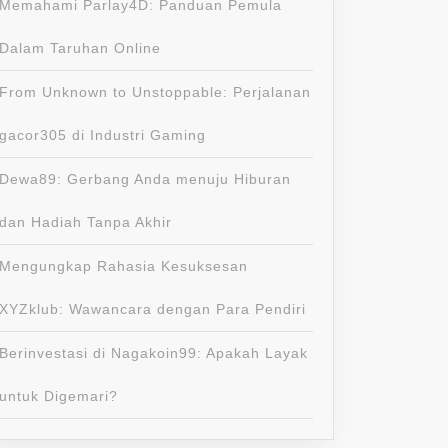
Memahami Parlay4D: Panduan Pemula
Dalam Taruhan Online
From Unknown to Unstoppable: Perjalanan
gacor305 di Industri Gaming
Dewa89: Gerbang Anda menuju Hiburan
dan Hadiah Tanpa Akhir
Mengungkap Rahasia Kesuksesan
XYZklub: Wawancara dengan Para Pendiri
Berinvestasi di Nagakoin99: Apakah Layak
untuk Digemari?