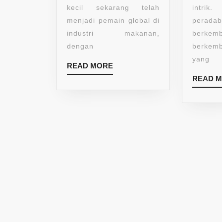
GLOBAL
kecil sekarang telah
intri
PLAYER
menjadi pemain global di
perada
industri makanan,
berk
dengan
berkemb
yang
READ
READ MORE
MORE
READ 