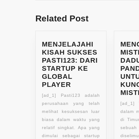
Previous
post:
Related Post
MENJELAJAHI
MEN
KISAH SUKSES
MIST
PASTI123: DARI
DAD
STARTUP KE
PAN
GLOBAL
UNT
MENJELAJAHI
PLAYER
KUN
KISAH
MIST
[ad_1] Pasti123 adalah
SUKSES
perusahaan yang telah
[ad_1] 
PASTI123:
melihat kesuksesan luar
dalam m
DARI
biasa dalam waktu yang
di Timu
STARTUP
relatif singkat. Apa yang
sebuah
KE
dimulai sebagai startup
diselim