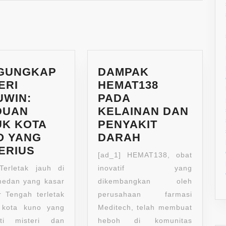
Next
post:
GUNGKAP
DAMPAK
ERI
HEMAT138
UWIN:
PADA
DUAN
KELAINAN DAN
UK KOTA
PENYAKIT
DAMPAK
O YANG
DARAH
MENGUNGKAP
HEMAT138
ERIUS
[ad_1] HEMAT138, obat
MISTERI
PADA
Terletak jauh di
inovatif yang
DADUWIN:
KELAINAN
edan yang kasar
dikembangkan oleh
PANDUAN
DAN
r Tengah terletak
perusahaan farmasi
UNTUK
PENYAKIT
 kota kuno yang
Meditech, telah membuat
KOTA
DARAH
uti misteri dan
heboh di komunitas