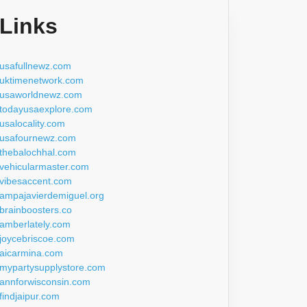
Links
usafullnewz.com
uktimenetwork.com
usaworldnewz.com
todayusaexplore.com
usalocality.com
usafournewz.com
thebalochhal.com
vehicularmaster.com
vibesaccent.com
ampajavierdemiguel.org
brainboosters.co
amberlately.com
joycebriscoe.com
aicarmina.com
mypartysupplystore.com
annforwisconsin.com
findjaipur.com