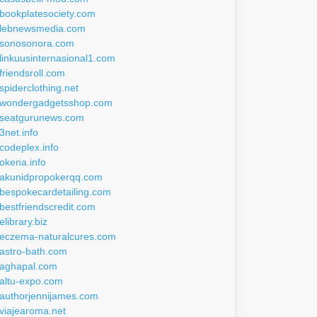
bookplatesociety.com
lebnewsmedia.com
sonosonora.com
linkuusinternasional1.com
friendsroll.com
spiderclothing.net
wondergadgetsshop.com
seatgurunews.com
3net.info
codeplex.info
okena.info
akunidpropokerqq.com
bespokecardetailing.com
bestfriendscredit.com
elibrary.biz
eczema-naturalcures.com
astro-bath.com
aghapal.com
altu-expo.com
authorjennijames.com
viajearoma.net