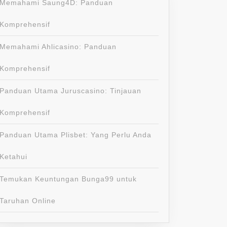
Memahami Saung4D: Panduan
Komprehensif
Memahami Ahlicasino: Panduan
Komprehensif
Panduan Utama Juruscasino: Tinjauan
Komprehensif
Panduan Utama Plisbet: Yang Perlu Anda
Ketahui
Temukan Keuntungan Bunga99 untuk
Taruhan Online