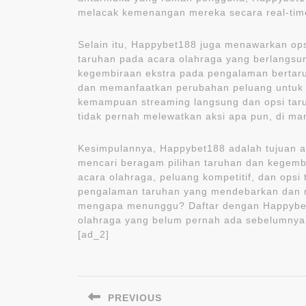
melacak kemenangan mereka secara real-tim
Selain itu, Happybet188 juga menawarkan o
taruhan pada acara olahraga yang berlangsun
kegembiraan ekstra pada pengalaman bertar
dan memanfaatkan perubahan peluang untu
kemampuan streaming langsung dan opsi ta
tidak pernah melewatkan aksi apa pun, di m
Kesimpulannya, Happybet188 adalah tujuan a
mencari beragam pilihan taruhan dan kegembi
acara olahraga, peluang kompetitif, dan ops
pengalaman taruhan yang mendebarkan dan 
mengapa menunggu? Daftar dengan Happybet1
olahraga yang belum pernah ada sebelumnya
[ad_2]
Post
navigation
PREVIOUS