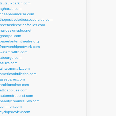
tsutsuji-parkin.com
agharab.com
cheapammousa.com
thepositiveladiessoccerclub.com
recetasdecocinafaciles.com
naildesignsidea.net
greatpai.com
paperlanterntheatre.org
freeworshipnetwork.com
watercraftllc.com
abourge.com
afiliixs.com
alharammallz.com
americanbulletins.com
asespares.com
arabianstime.com
atticabblues.com
autometropolist.com
beautycreamreview.com
coinmoh.com
cyclopsreview.com