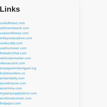
AN
Links
AS
usafullnewz.com
uktimenetwork.com
usaworldnewz.com
todayusaexplore.com
usalocality.com
usafournewz.com
thebalochhal.com
vehicularmaster.com
vibesaccent.com
ampajavierdemiguel.org
brainboosters.co
amberlately.com
joycebriscoe.com
aicarmina.com
mypartysupplystore.com
annforwisconsin.com
findjaipur.com