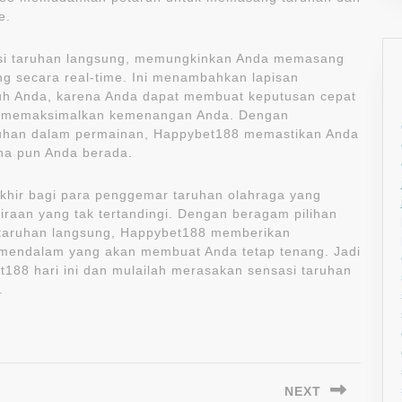
e.
psi taruhan langsung, memungkinkan Anda memasang
g secara real-time. Ini menambahkan lapisan
uh Anda, karena Anda dapat membuat keputusan cepat
k memaksimalkan kemenangan Anda. Dengan
ruhan dalam permainan, Happybet188 memastikan Anda
ana pun Anda berada.
khir bagi para penggemar taruhan olahraga yang
raan yang tak tertandingi. Dengan beragam pilihan
i taruhan langsung, Happybet188 memberikan
mendalam yang akan membuat Anda tetap tenang. Jadi
88 hari ini dan mulailah merasakan sensasi taruhan
.
NEXT