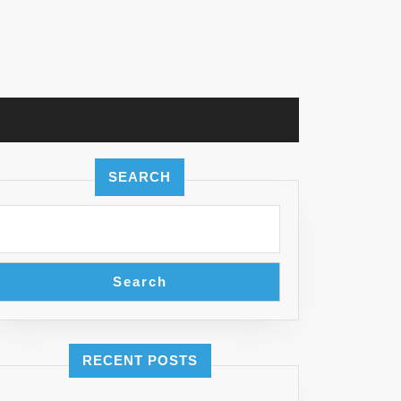
SEARCH
Search
RECENT POSTS