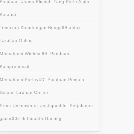
Panduan Utama Plisbet: Yang Perlu Anda
Ketahui
Temukan Keuntungan Bunga99 untuk
Taruhan Online
Memahami Winlose99: Panduan
Komprehensif
Memahami Parlay4D: Panduan Pemula
Dalam Taruhan Online
From Unknown to Unstoppable: Perjalanan
gacor305 di Industri Gaming