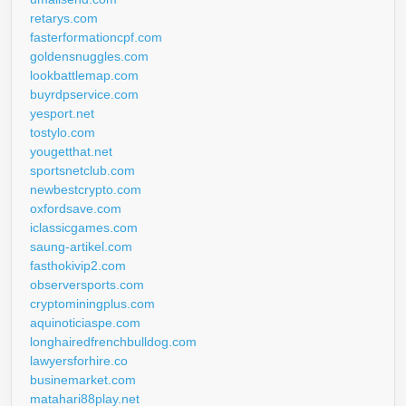
retarys.com
fasterformationcpf.com
goldensnuggles.com
lookbattlemap.com
buyrdpservice.com
yesport.net
tostylo.com
yougetthat.net
sportsnetclub.com
newbestcrypto.com
oxfordsave.com
iclassicgames.com
saung-artikel.com
fasthokivip2.com
observersports.com
cryptominingplus.com
aquinoticiaspe.com
longhairedfrenchbulldog.com
lawyersforhire.co
businemarket.com
matahari88play.net