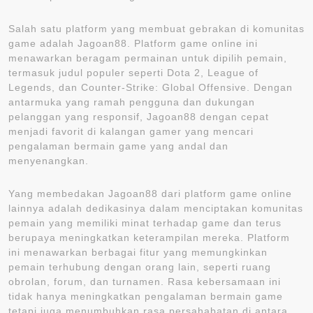
Salah satu platform yang membuat gebrakan di komunitas
game adalah Jagoan88. Platform game online ini
menawarkan beragam permainan untuk dipilih pemain,
termasuk judul populer seperti Dota 2, League of
Legends, dan Counter-Strike: Global Offensive. Dengan
antarmuka yang ramah pengguna dan dukungan
pelanggan yang responsif, Jagoan88 dengan cepat
menjadi favorit di kalangan gamer yang mencari
pengalaman bermain game yang andal dan
menyenangkan.
Yang membedakan Jagoan88 dari platform game online
lainnya adalah dedikasinya dalam menciptakan komunitas
pemain yang memiliki minat terhadap game dan terus
berupaya meningkatkan keterampilan mereka. Platform
ini menawarkan berbagai fitur yang memungkinkan
pemain terhubung dengan orang lain, seperti ruang
obrolan, forum, dan turnamen. Rasa kebersamaan ini
tidak hanya meningkatkan pengalaman bermain game
tetapi juga menumbuhkan rasa persahabatan di antara