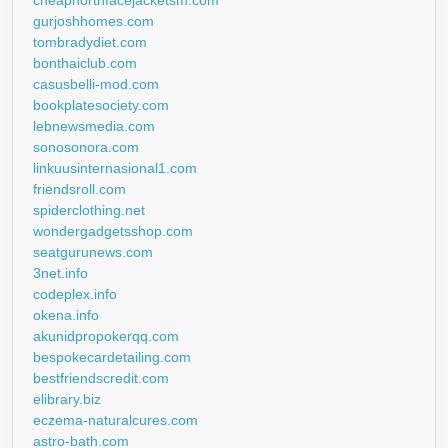
gurjoshhomes.com
tombradydiet.com
bonthaiclub.com
casusbelli-mod.com
bookplatesociety.com
lebnewsmedia.com
sonosonora.com
linkuusinternasional1.com
friendsroll.com
spiderclothing.net
wondergadgetsshop.com
seatgurunews.com
3net.info
codeplex.info
okena.info
akunidpropokerqq.com
bespokecardetailing.com
bestfriendscredit.com
elibrary.biz
eczema-naturalcures.com
astro-bath.com