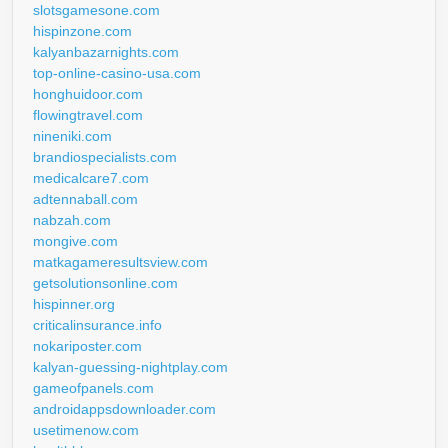
slotsgamesone.com
hispinzone.com
kalyanbazarnights.com
top-online-casino-usa.com
honghuidoor.com
flowingtravel.com
nineniki.com
brandiospecialists.com
medicalcare7.com
adtennaball.com
nabzah.com
mongive.com
matkagameresultsview.com
getsolutionsonline.com
hispinner.org
criticalinsurance.info
nokariposter.com
kalyan-guessing-nightplay.com
gameofpanels.com
androidappsdownloader.com
usetimenow.com