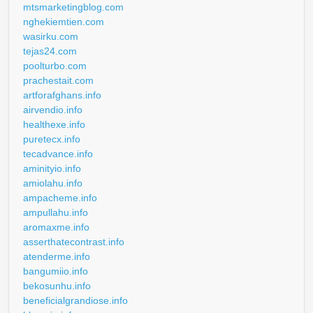
mtsmarketingblog.com
nghekiemtien.com
wasirku.com
tejas24.com
poolturbo.com
prachestait.com
artforafghans.info
airvendio.info
healthexe.info
puretecx.info
tecadvance.info
aminityio.info
amiolahu.info
ampacheme.info
ampullahu.info
aromaxme.info
asserthatecontrast.info
atenderme.info
bangumiio.info
bekosunhu.info
beneficialgrandiose.info