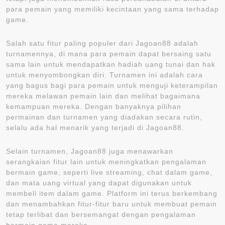
para pemain yang memiliki kecintaan yang sama terhadap
game.
Salah satu fitur paling populer dari Jagoan88 adalah
turnamennya, di mana para pemain dapat bersaing satu
sama lain untuk mendapatkan hadiah uang tunai dan hak
untuk menyombongkan diri. Turnamen ini adalah cara
yang bagus bagi para pemain untuk menguji keterampilan
mereka melawan pemain lain dan melihat bagaimana
kemampuan mereka. Dengan banyaknya pilihan
permainan dan turnamen yang diadakan secara rutin,
selalu ada hal menarik yang terjadi di Jagoan88.
Selain turnamen, Jagoan88 juga menawarkan
serangkaian fitur lain untuk meningkatkan pengalaman
bermain game, seperti live streaming, chat dalam game,
dan mata uang virtual yang dapat digunakan untuk
membeli item dalam game. Platform ini terus berkembang
dan menambahkan fitur-fitur baru untuk membuat pemain
tetap terlibat dan bersemangat dengan pengalaman