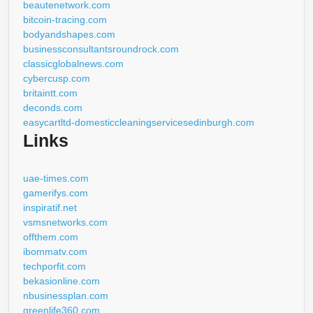
beautenetwork.com
bitcoin-tracing.com
bodyandshapes.com
businessconsultantsroundrock.com
classicglobalnews.com
cybercusp.com
britaintt.com
deconds.com
easycartltd-domesticcleaningservicesedinburgh.com
Links
uae-times.com
gamerifys.com
inspiratif.net
vsmsnetworks.com
offthem.com
ibommatv.com
techporfit.com
bekasionline.com
nbusinessplan.com
greenlife360.com