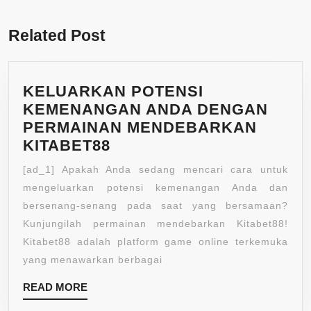
Previous
Next
post:
post:
Related Post
KELUARKAN POTENSI
KEMENANGAN ANDA DENGAN
PERMAINAN MENDEBARKAN
KELUARKAN
KITABET88
POTENSI
[ad_1] Apakah Anda sedang mencari cara untuk
KEMENANGAN
mengeluarkan potensi kemenangan Anda dan
ANDA
bersenang-senang pada saat yang bersamaan?
DENGAN
Kunjungilah permainan mendebarkan Kitabet88!
PERMAINAN
Kitabet88 adalah platform game online terkemuka
MENDEBARKAN
yang menawarkan berbagai
KITABET88
READ
READ MORE
MORE