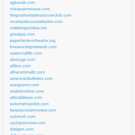
agharab.com
cheapammousa.com
thepositiveladiessoccerclub.com
recetasdecocinafaciles.com
naildesignsidea.net
greatpai.com
paperlanterntheatre.org
freeworshipnetwork.com
watercraftllc.com
abourge.com
afiliixs.com
alharammallz.com
americanbulletins.com
asespares.com
arabianstime.com
atticabblues.com
autometropolist.com
beautycreamreview.com
coinmoh.com
cyclopsreview.com
dattgen.com