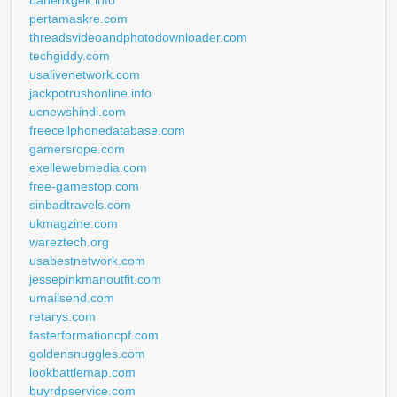
pertamaskre.com
threadsvideoandphotodownloader.com
techgiddy.com
usalivenetwork.com
jackpotrushonline.info
ucnewshindi.com
freecellphonedatabase.com
gamersrope.com
exellewebmedia.com
free-gamestop.com
sinbadtravels.com
ukmagzine.com
wareztech.org
usabestnetwork.com
jessepinkmanoutfit.com
umailsend.com
retarys.com
fasterformationcpf.com
goldensnuggles.com
lookbattlemap.com
buyrdpservice.com