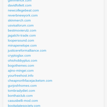
glimmerick.com
davidfollett.com
newcollegebeat.com
reverbnewyork.com
skinmerch.com
usvisaforum.com
bestmovierulz.com
jagalchi-trade.com
loopersound.com
minapenelope.com
justicereformalliance.com
cryptoglax.com
ohiohobbyplus.com
bogothemes.com
ajino-mingei.com
yourfreehost.info
cheapnorthfacejacketsm.com
gurjoshhomes.com
tombradydiet.com
bonthaiclub.com
casusbelli-mod.com
bookplatesociety.com