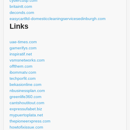
cybercusp.com
britaintt.com
deconds.com
easycartltd-domesticcleaningservicesedinburgh.com
Links
uae-times.com
gamerifys.com
inspiratif.net
vsmsnetworks.com
offthem.com
ibommatv.com
techporfit.com
bekasionline.com
nbusinessplan.com
greenlife360.com
cantshoutitout.com
expressufabet.biz
mypuertoplata.net
thepioneerxpress.com
howtofixissue.com