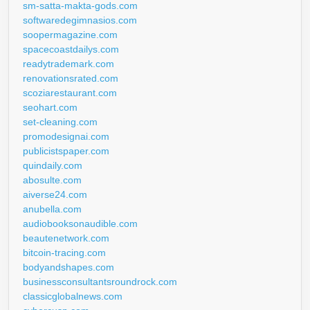
sm-satta-makta-gods.com
softwaredegimnasios.com
soopermagazine.com
spacecoastdailys.com
readytrademark.com
renovationsrated.com
scoziarestaurant.com
seohart.com
set-cleaning.com
promodesignai.com
publicistspaper.com
quindaily.com
abosulte.com
aiverse24.com
anubella.com
audiobooksonaudible.com
beautenetwork.com
bitcoin-tracing.com
bodyandshapes.com
businessconsultantsroundrock.com
classicglobalnews.com