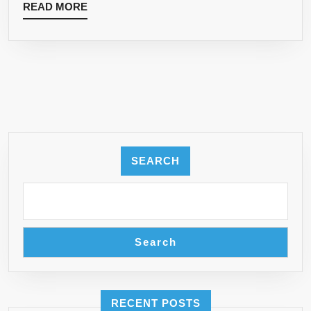
READ
READ MORE
MORE
SEARCH
Search
RECENT POSTS