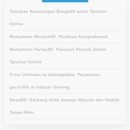
Temukan Keuntungan Bunga99 untuk Taruhan
Online
Memahami Winlose99: Panduan Komprehensif
Memahami Parlay4D: Panduan Pemula Dalam
Taruhan Online
From Unknown to Unstoppable: Perjalanan
gacor305 di Industri Gaming
Dewa89: Gerbang Anda menuju Hiburan dan Hadiah
Tanpa Akhir