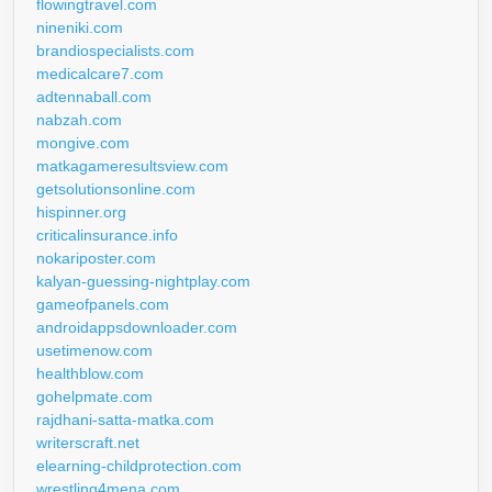
flowingtravel.com
nineniki.com
brandiospecialists.com
medicalcare7.com
adtennaball.com
nabzah.com
mongive.com
matkagameresultsview.com
getsolutionsonline.com
hispinner.org
criticalinsurance.info
nokariposter.com
kalyan-guessing-nightplay.com
gameofpanels.com
androidappsdownloader.com
usetimenow.com
healthblow.com
gohelpmate.com
rajdhani-satta-matka.com
writerscraft.net
elearning-childprotection.com
wrestling4mena.com