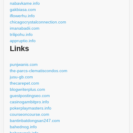
nabavkame.info
gakbiasa.com
iflowerhu.info
chicagocrystalconnection.com
imanabadii.com
trilipohu.info
appruptio.info
Links
punjwanis.com
the-parcs-clematiscondos.com
jusu-gb.com
thecarepet.com
blogwriterplus.com
guestpostingseo.com
casinogambitpro.info
pokerplaymasters.info
courseoncourse.com
bantinbatdongsan247.com
bahednog.info
bahenxgek.info