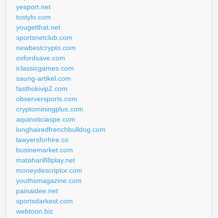
yesport.net
tostylo.com
yougetthat.net
sportsnetclub.com
newbestcrypto.com
oxfordsave.com
iclassicgames.com
saung-artikel.com
fasthokivip2.com
observersports.com
cryptominingplus.com
aquinoticiaspe.com
longhairedfrenchbulldog.com
lawyersforhire.co
businemarket.com
matahari88play.net
moneydescriptor.com
youthsmagazine.com
painaidee.net
sportsdarkest.com
webtoon.biz