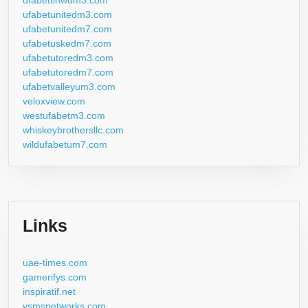
ufabetunitedm3.com
ufabetunitedm7.com
ufabetuskedm7.com
ufabetutoredm3.com
ufabetutoredm7.com
ufabetvalleyum3.com
veloxview.com
westufabetm3.com
whiskeybrothersllc.com
wildufabetum7.com
Links
uae-times.com
gamerifys.com
inspiratif.net
vsmsnetworks.com