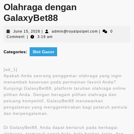
Olahraga dengan
GalaxyBet88
June
admin@royalpoipe
June 15, 2026
|
admin@royalpoipet.com
|
0
15,
Comment
|
3:19 am
2026
Categories:
Slot Gacor
[ad_1]
Apakah Anda seorang penggemar olahraga yang ingin
menambah keseruan pada permainan favorit Anda?
Kunjungi GalaxyBet88, platform taruhan olahraga online
pilihan Anda. Dengan beragam pilihan olahraga dan
peluang kompetitif, GalaxyBet88 menawarkan
pengalaman yang menggembirakan bagi petaruh pemula
dan berpengalaman.
Di GalaxyBet88, Anda dapat bertaruh pada berbagai
olahraga, termasuk sepak bola, bola basket, tenis, dan