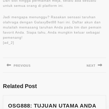
Dari slot hingga permainan meja, selalu ada sesuatu
untuk semua orang di platform ini.
Jadi mengapa menunggu? Rasakan sensasi taruhan
olahraga dengan GalaxyBet88 hari ini. Daftar akun dan
mulailah memasang taruhan Anda pada tim dan pemain
favorit Anda. Siapa tahu, Anda mungkin keluar sebagai
pemenang!
[ad_2]
Post
navigation
PREVIOUS
NEXT
Previous
Next
post:
post:
Related Post
OSG888: TUJUAN UTAMA ANDA