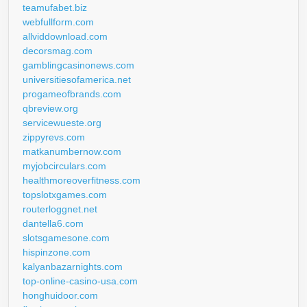
teamufabet.biz
webfullform.com
allviddownload.com
decorsmag.com
gamblingcasinonews.com
universitiesofamerica.net
progameofbrands.com
qbreview.org
servicewueste.org
zippyrevs.com
matkanumbernow.com
myjobcirculars.com
healthmoreoverfitness.com
topslotxgames.com
routerloggnet.net
dantella6.com
slotsgamesone.com
hispinzone.com
kalyanbazarnights.com
top-online-casino-usa.com
honghuidoor.com