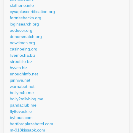
slotherio.info
cysapluscertification.org
fortnitehacks.org
loginsearch.org
aodecor.org
donorsmatch.org
nowtimes.org
casinoeing.org
livemocha.biz
streetlife.biz
hyves.biz
enoughinfo.net
pinhive.net
warnabet.net
bollym4u.me
bolly2tollyblog.me
pandaclub.me
flyttevask.io
byhous.com
hartfordplazahotel.com
m-918kissapk.com