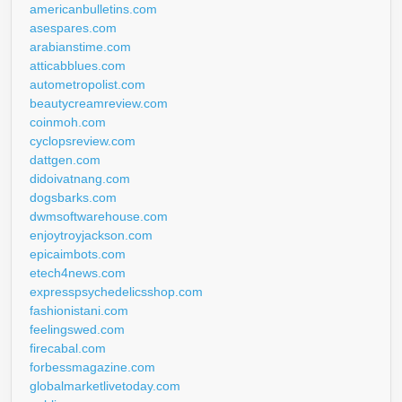
americanbulletins.com
asespares.com
arabianstime.com
atticabblues.com
autometropolist.com
beautycreamreview.com
coinmoh.com
cyclopsreview.com
dattgen.com
didoivatnang.com
dogsbarks.com
dwmsoftwarehouse.com
enjoytroyjackson.com
epicaimbots.com
etech4news.com
expresspsychedelicsshop.com
fashionistani.com
feelingswed.com
firecabal.com
forbessmagazine.com
globalmarketlivetoday.com