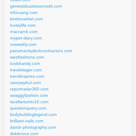
genesisbusinesscredit.com
inforuang.com
kindsmarket.com
luvelylife.com
macramb.com
mypet-diary.com
oxweekly.com
panamacitydeckcontractors.com
westfashions.com
toolshandy.com
travelstager.com
trendinspires.com
rannyephul.com
reportradar360.com
swaggyfashion.com
taraftariumtv10.com
questionquery.com
bodybuildinglegend.com
brilliant-nails.com
dandr-photography.com
dokteroce.com