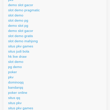
demo slot gacor
slot demo pragmatic
slot demo
slot demo pg
demo slot pg
demo slot gacor
slot demo gratis
slot demo mahjong
situs pkv games
situs judi bola
hk live draw
slot demo
pg demo
poker
pkv
dominoqq
bandarqq
poker online
situs qq
situs pkv
situs pkv games