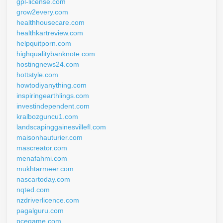
gpl-license.com
grow2every.com
healthhousecare.com
healthkartreview.com
helpquitporn.com
highqualitybanknote.com
hostingnews24.com
hottstyle.com
howtodiyanything.com
inspiringearthlings.com
investindependent.com
kralbozguncu1.com
landscapinggainesvillefl.com
maisonhauturier.com
mascreator.com
menafahmi.com
mukhtarmeer.com
nascartoday.com
nqted.com
nzdriverlicence.com
pagalguru.com
pcegame.com