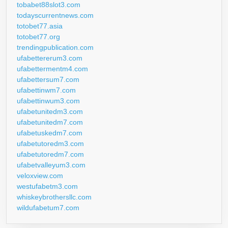
tobabet88slot3.com
todayscurrentnews.com
totobet77.asia
totobet77.org
trendingpublication.com
ufabettererum3.com
ufabettermentm4.com
ufabettersum7.com
ufabettinwm7.com
ufabettinwum3.com
ufabetunitedm3.com
ufabetunitedm7.com
ufabetuskedm7.com
ufabetutoredm3.com
ufabetutoredm7.com
ufabetvalleyum3.com
veloxview.com
westufabetm3.com
whiskeybrothersllc.com
wildufabetum7.com