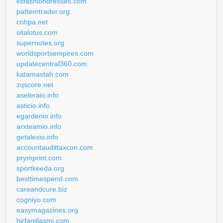
ksfashiondresses.com
patterntrader.org
cnhpa.net
sitalotus.com
supernotes.org
worldsportsempires.com
updatecentral360.com
katamastah.com
zqscore.net
aseleraio.info
asticio.info
egardenio.info
arxteamio.info
getalexio.info
accountaudittaxcon.com
prymprint.com
sportkeeda.org
besttimespend.com
careandcure.biz
cogniyo.com
easymagazines.org
hirfanjilasmi.com