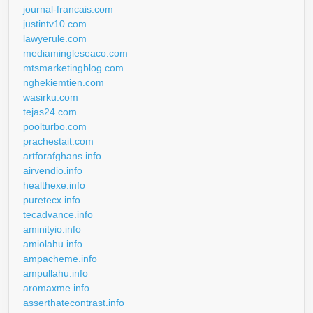
journal-francais.com
justintv10.com
lawyerule.com
mediamingleseaco.com
mtsmarketingblog.com
nghekiemtien.com
wasirku.com
tejas24.com
poolturbo.com
prachestait.com
artforafghans.info
airvendio.info
healthexe.info
puretecx.info
tecadvance.info
aminityio.info
amiolahu.info
ampacheme.info
ampullahu.info
aromaxme.info
asserthatecontrast.info