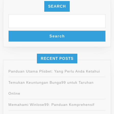
SEARCH
Search
RECENT POSTS
Panduan Utama Plisbet: Yang Perlu Anda Ketahui
Temukan Keuntungan Bunga99 untuk Taruhan
Online
Memahami Winlose99: Panduan Komprehensif