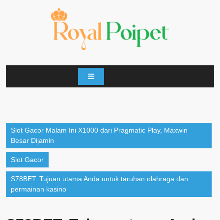
Skip
to
content
Open
Button
Slot Gacor Malam Ini X1000 dari Pragmatic Play, Maxwin
Besar Dijamin
Slot Gacor
S78BET: Tujuan utama Anda untuk taruhan olahraga dan
permainan kasino