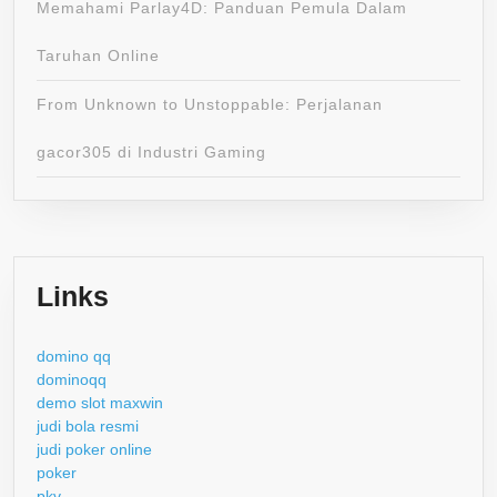
Memahami Parlay4D: Panduan Pemula Dalam
Taruhan Online
From Unknown to Unstoppable: Perjalanan
gacor305 di Industri Gaming
Links
domino qq
dominoqq
demo slot maxwin
judi bola resmi
judi poker online
poker
pkv