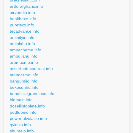
artforafghans.info
airvendio.info
healthexe.info
puretecx.info
tecadvance.info
aminityio.info
amiolahu.info
ampacheme.info
ampullahu.info
aromaxme.info
asserthatecontrast.info
atenderme.info
bangumiio.info
bekosunhu.info
beneficialgrandiose.info
blomaio.info
dosellinfoplete.info
podtubeio.info
powerfulvolatile.info
qvidsio.info
shumaio.info