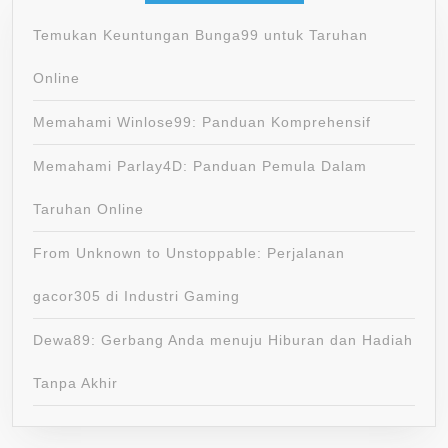
Temukan Keuntungan Bunga99 untuk Taruhan
Online
Memahami Winlose99: Panduan Komprehensif
Memahami Parlay4D: Panduan Pemula Dalam
Taruhan Online
From Unknown to Unstoppable: Perjalanan
gacor305 di Industri Gaming
Dewa89: Gerbang Anda menuju Hiburan dan Hadiah
Tanpa Akhir