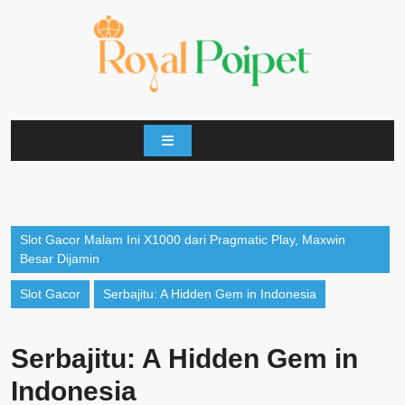
Skip
to
content
Open
Button
Slot Gacor Malam Ini X1000 dari Pragmatic Play, Maxwin
Besar Dijamin
Slot Gacor
Serbajitu: A Hidden Gem in Indonesia
Serbajitu: A Hidden Gem in
Indonesia