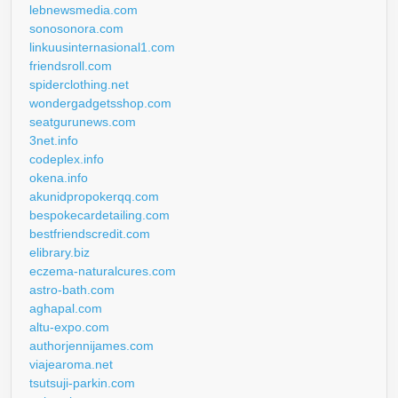
lebnewsmedia.com
sonosonora.com
linkuusinternasional1.com
friendsroll.com
spiderclothing.net
wondergadgetsshop.com
seatgurunews.com
3net.info
codeplex.info
okena.info
akunidpropokerqq.com
bespokecardetailing.com
bestfriendscredit.com
elibrary.biz
eczema-naturalcures.com
astro-bath.com
aghapal.com
altu-expo.com
authorjennijames.com
viajearoma.net
tsutsuji-parkin.com