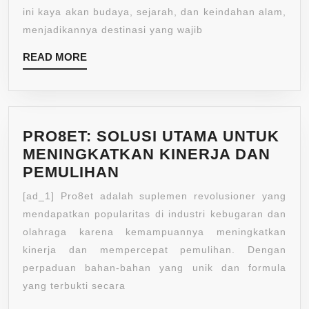
WISATAWAN
ini kaya akan budaya, sejarah, dan keindahan alam,
menjadikannya destinasi yang wajib
READ
READ MORE
MORE
PRO8ET: SOLUSI UTAMA UNTUK
MENINGKATKAN KINERJA DAN
PRO8ET:
PEMULIHAN
SOLUSI
[ad_1] Pro8et adalah suplemen revolusioner yang
UTAMA
mendapatkan popularitas di industri kebugaran dan
UNTUK
olahraga karena kemampuannya meningkatkan
MENINGKATKAN
kinerja dan mempercepat pemulihan. Dengan
KINERJA
perpaduan bahan-bahan yang unik dan formula
DAN
yang terbukti secara
PEMULIHAN