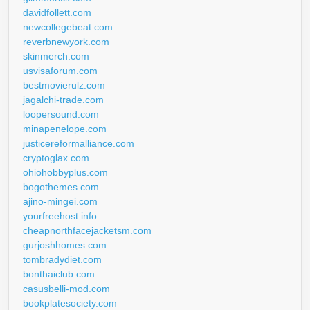
davidfollett.com
newcollegebeat.com
reverbnewyork.com
skinmerch.com
usvisaforum.com
bestmovierulz.com
jagalchi-trade.com
loopersound.com
minapenelope.com
justicereformalliance.com
cryptoglax.com
ohiohobbyplus.com
bogothemes.com
ajino-mingei.com
yourfreehost.info
cheapnorthfacejacketsm.com
gurjoshhomes.com
tombradydiet.com
bonthaiclub.com
casusbelli-mod.com
bookplatesociety.com