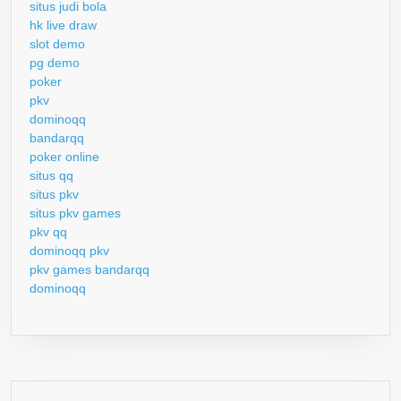
situs judi bola
hk live draw
slot demo
pg demo
poker
pkv
dominoqq
bandarqq
poker online
situs qq
situs pkv
situs pkv games
pkv qq
dominoqq pkv
pkv games bandarqq
dominoqq