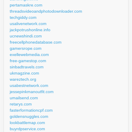
pertamaskre.com
threadsvideoandphotodownloader.com
techgiddy.com
usalivenetwork.com
jackpotrushonline.info
ucnewshindi.com
freecellphonedatabase.com
gamersrope.com
exellewebmedia.com
free-gamestop.com
sinbadtravels.com
ukmagzine.com
wareztech.org
usabestnetwork.com
jessepinkmanoutfit.com
umailsend.com
retarys.com
fasterformationcpf.com
goldensnuggles.com
lookbattlemap.com
buyrdpservice.com