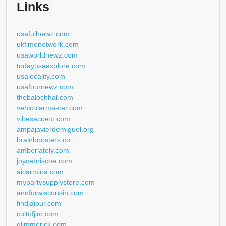
Links
usafullnewz.com
uktimenetwork.com
usaworldnewz.com
todayusaexplore.com
usalocality.com
usafournewz.com
thebalochhal.com
vehicularmaster.com
vibesaccent.com
ampajavierdemiguel.org
brainboosters.co
amberlately.com
joycebriscoe.com
aicarmina.com
mypartysupplystore.com
annforwisconsin.com
findjaipur.com
cultofjim.com
glimmerick.com