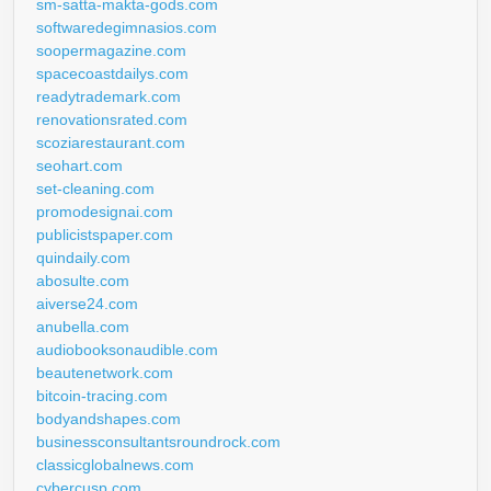
sm-satta-makta-gods.com
softwaredegimnasios.com
soopermagazine.com
spacecoastdailys.com
readytrademark.com
renovationsrated.com
scoziarestaurant.com
seohart.com
set-cleaning.com
promodesignai.com
publicistspaper.com
quindaily.com
abosulte.com
aiverse24.com
anubella.com
audiobooksonaudible.com
beautenetwork.com
bitcoin-tracing.com
bodyandshapes.com
businessconsultantsroundrock.com
classicglobalnews.com
cybercusp.com