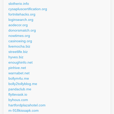
slotherio.info
cysapluscertification.org
fortnitehacks.org
loginsearch.org
aodecor.org
donorsmatch.org
nowtimes.org
casinoeing.org
livemocha.biz
streetlife.biz
hyves.biz
enoughinfo.net
pinhive.net
warnabet.net
bollym4u.me
bolly2tollyblog.me
pandaclub.me
flyttevask.io
byhous.com
hartfordplazahotel.com
m-918kissapk.com