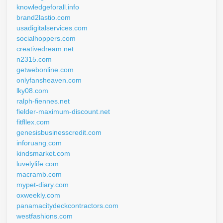
knowledgeforall.info
brand2lastio.com
usadigitalservices.com
socialhoppers.com
creativedream.net
n2315.com
getwebonline.com
onlyfansheaven.com
lky08.com
ralph-fiennes.net
fielder-maximum-discount.net
fitfllex.com
genesisbusinesscredit.com
inforuang.com
kindsmarket.com
luvelylife.com
macramb.com
mypet-diary.com
oxweekly.com
panamacitydeckcontractors.com
westfashions.com