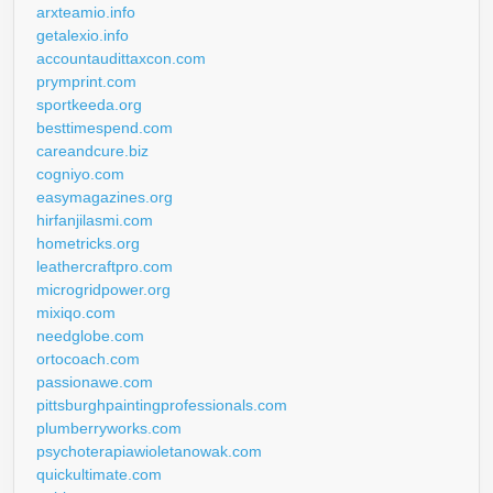
arxteamio.info
getalexio.info
accountaudittaxcon.com
prymprint.com
sportkeeda.org
besttimespend.com
careandcure.biz
cogniyo.com
easymagazines.org
hirfanjilasmi.com
hometricks.org
leathercraftpro.com
microgridpower.org
mixiqo.com
needglobe.com
ortocoach.com
passionawe.com
pittsburghpaintingprofessionals.com
plumberryworks.com
psychoterapiawioletanowak.com
quickultimate.com