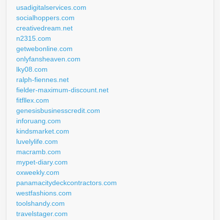
usadigitalservices.com
socialhoppers.com
creativedream.net
n2315.com
getwebonline.com
onlyfansheaven.com
lky08.com
ralph-fiennes.net
fielder-maximum-discount.net
fitfllex.com
genesisbusinesscredit.com
inforuang.com
kindsmarket.com
luvelylife.com
macramb.com
mypet-diary.com
oxweekly.com
panamacitydeckcontractors.com
westfashions.com
toolshandy.com
travelstager.com