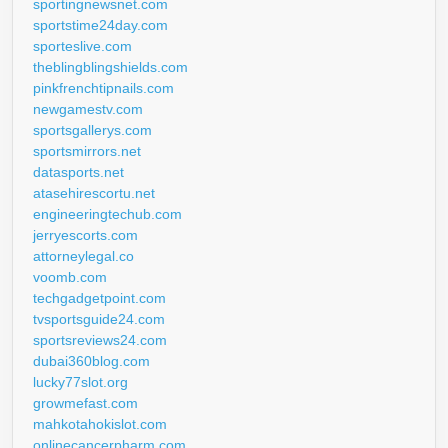
sportingnewsnet.com
sportstime24day.com
sporteslive.com
theblingblingshields.com
pinkfrenchtipnails.com
newgamestv.com
sportsgallerys.com
sportsmirrors.net
datasports.net
atasehirescortu.net
engineeringtechub.com
jerryescorts.com
attorneylegal.co
voomb.com
techgadgetpoint.com
tvsportsguide24.com
sportsreviews24.com
dubai360blog.com
lucky77slot.org
growmefast.com
mahkotahokislot.com
onlinecancerpharm.com