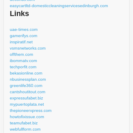
easycartltd-domesticcleaningservicesedinburgh.com
Links
uae-times.com
gamerifys.com
inspiratif.net
vsmsnetworks.com
offthem.com
ibommatv.com
techporfit.com
bekasionline.com
nbusinessplan.com
greenlife360.com
cantshoutitout.com
expressufabet.biz
mypuertoplata.net
thepioneerxpress.com
howtofixissue.com
teamufabet.biz
webfullform.com