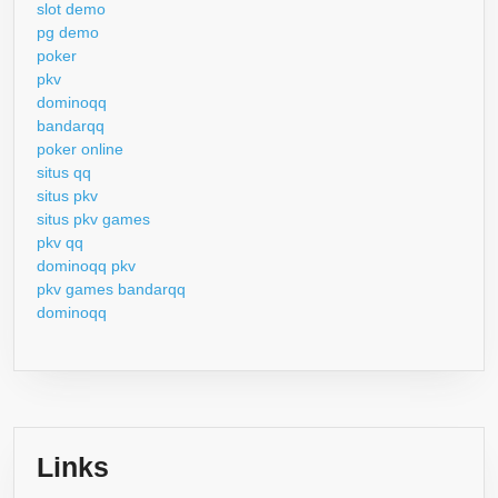
slot demo
pg demo
poker
pkv
dominoqq
bandarqq
poker online
situs qq
situs pkv
situs pkv games
pkv qq
dominoqq pkv
pkv games bandarqq
dominoqq
Links