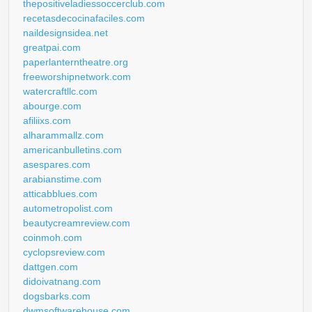
thepositiveladiessoccerclub.com
recetasdecocinafaciles.com
naildesignsidea.net
greatpai.com
paperlanterntheatre.org
freeworshipnetwork.com
watercraftllc.com
abourge.com
afiliixs.com
alharammallz.com
americanbulletins.com
asespares.com
arabianstime.com
atticabblues.com
autometropolist.com
beautycreamreview.com
coinmoh.com
cyclopsreview.com
dattgen.com
didoivatnang.com
dogsbarks.com
dwmsoftwarehouse.com