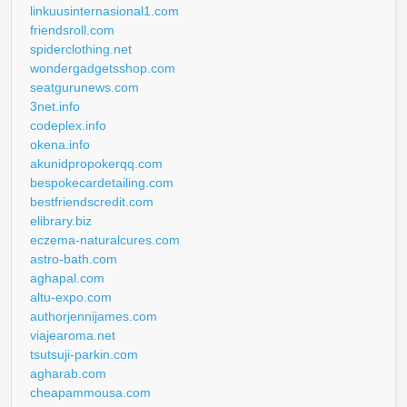
linkuusinternasional1.com
friendsroll.com
spiderclothing.net
wondergadgetsshop.com
seatgurunews.com
3net.info
codeplex.info
okena.info
akunidpropokerqq.com
bespokecardetailing.com
bestfriendscredit.com
elibrary.biz
eczema-naturalcures.com
astro-bath.com
aghapal.com
altu-expo.com
authorjennijames.com
viajearoma.net
tsutsuji-parkin.com
agharab.com
cheapammousa.com