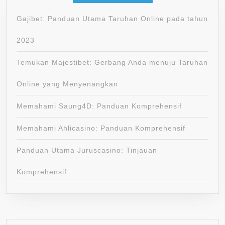
Gajibet: Panduan Utama Taruhan Online pada tahun
2023
Temukan Majestibet: Gerbang Anda menuju Taruhan
Online yang Menyenangkan
Memahami Saung4D: Panduan Komprehensif
Memahami Ahlicasino: Panduan Komprehensif
Panduan Utama Juruscasino: Tinjauan
Komprehensif