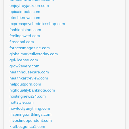
enjoytroyjackson.com
epicaimbots.com
etech4news.com
expresspsychedelicsshop.com
fashionistani.com
feelingswed.com
firecabal.com
forbessmagazine.com
globalmarketlivetoday.com
gpl-license.com
grow2every.com
healthhousecare.com
healthkartreview.com
helpquitporn.com
highqualitybanknote.com
hostingnews24.com
hottstyle.com
howtodiyanything.com
inspiringearthlings.com
investindependent.com
kralbozguncu1.com