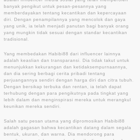
banyak pengikut untuk pesan-pesannya yang
memberdayakan tentang kecantikan dan kepercayaan
diri. Dengan penampilannya yang mencolok dan gaya
yang unik, ia telah menjadi panutan bagi banyak orang
yang mungkin tidak sesuai dengan standar kecantikan
tradisional.
Yang membedakan Habibi88 dari influencer lainnya
adalah keaslian dan transparansi. Dia tidak takut untuk
menunjukkan kekurangan dan ketidaksempurnaannya,
dan dia sering berbagi cerita pribadi tentang
perjuangannya sendiri dengan harga diri dan citra tubuh.
Dengan bersikap terbuka dan rentan, ia telah dapat
terhubung dengan para pengikutnya pada tingkat yang
lebih dalam dan menginspirasi mereka untuk merangkul
keunikan mereka sendiri.
Salah satu pesan utama yang dipromosikan Habibi88
adalah gagasan bahwa kecantikan datang dalam segala
bentuk, ukuran, dan warna. Dia mendorong para