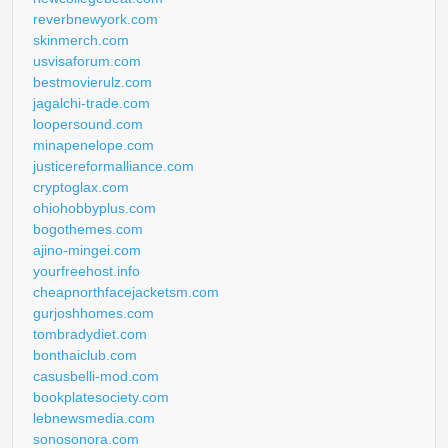
reverbnewyork.com
skinmerch.com
usvisaforum.com
bestmovierulz.com
jagalchi-trade.com
loopersound.com
minapenelope.com
justicereformalliance.com
cryptoglax.com
ohiohobbyplus.com
bogothemes.com
ajino-mingei.com
yourfreehost.info
cheapnorthfacejacketsm.com
gurjoshhomes.com
tombradydiet.com
bonthaiclub.com
casusbelli-mod.com
bookplatesociety.com
lebnewsmedia.com
sonosonora.com