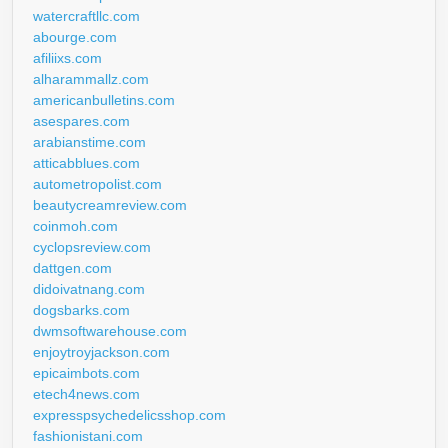
watercraftllc.com
abourge.com
afiliixs.com
alharammallz.com
americanbulletins.com
asespares.com
arabianstime.com
atticabblues.com
autometropolist.com
beautycreamreview.com
coinmoh.com
cyclopsreview.com
dattgen.com
didoivatnang.com
dogsbarks.com
dwmsoftwarehouse.com
enjoytroyjackson.com
epicaimbots.com
etech4news.com
expresspsychedelicsshop.com
fashionistani.com