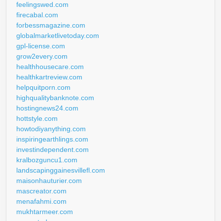
feelingswed.com
firecabal.com
forbessmagazine.com
globalmarketlivetoday.com
gpl-license.com
grow2every.com
healthhousecare.com
healthkartreview.com
helpquitporn.com
highqualitybanknote.com
hostingnews24.com
hottstyle.com
howtodiyanything.com
inspiringearthlings.com
investindependent.com
kralbozguncu1.com
landscapinggainesvillefl.com
maisonhauturier.com
mascreator.com
menafahmi.com
mukhtarmeer.com