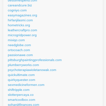
besttimespend.com
careandcure.biz
cogniyo.com
easymagazines.org
hirfanjilasmi.com
hometricks.org
leathercraftpro.com
microgridpower.org
mixiqo.com
needglobe.com
ortocoach.com
passionawe.com
pittsburghpaintingprofessionals.com
plumberryworks.com
psychoterapiawioletanowak.com
quickultimate.com
quirkyquester.com
sexmedicineformen.com
shiftripple.com
slotterpercaya.co
smartcoolbox.com
sohanjitfinances.com