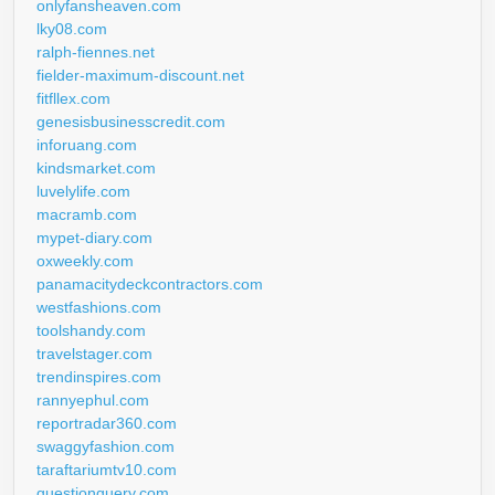
onlyfansheaven.com
lky08.com
ralph-fiennes.net
fielder-maximum-discount.net
fitfllex.com
genesisbusinesscredit.com
inforuang.com
kindsmarket.com
luvelylife.com
macramb.com
mypet-diary.com
oxweekly.com
panamacitydeckcontractors.com
westfashions.com
toolshandy.com
travelstager.com
trendinspires.com
rannyephul.com
reportradar360.com
swaggyfashion.com
taraftariumtv10.com
questionquery.com