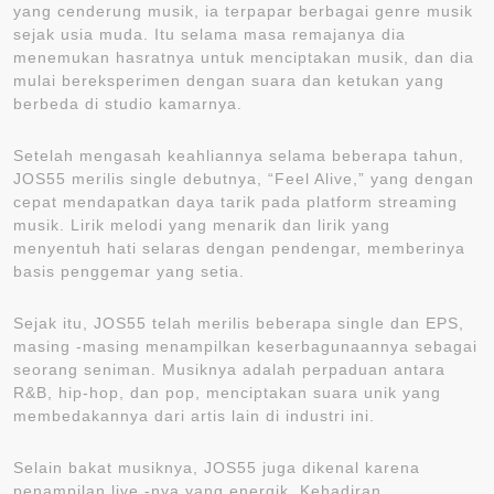
yang cenderung musik, ia terpapar berbagai genre musik
sejak usia muda. Itu selama masa remajanya dia
menemukan hasratnya untuk menciptakan musik, dan dia
mulai bereksperimen dengan suara dan ketukan yang
berbeda di studio kamarnya.
Setelah mengasah keahliannya selama beberapa tahun,
JOS55 merilis single debutnya, “Feel Alive,” yang dengan
cepat mendapatkan daya tarik pada platform streaming
musik. Lirik melodi yang menarik dan lirik yang
menyentuh hati selaras dengan pendengar, memberinya
basis penggemar yang setia.
Sejak itu, JOS55 telah merilis beberapa single dan EPS,
masing -masing menampilkan keserbagunaannya sebagai
seorang seniman. Musiknya adalah perpaduan antara
R&B, hip-hop, dan pop, menciptakan suara unik yang
membedakannya dari artis lain di industri ini.
Selain bakat musiknya, JOS55 juga dikenal karena
penampilan live -nya yang energik. Kehadiran