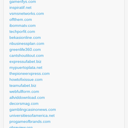
gamerifys.com
inspiratif.net
vsmsnetworks.com
offthem.com
ibommatv.com
techporfit.com
bekasionline.com
nbusinessplan.com
greenlife360.com
cantshoutitout.com
expressufabet.biz
mypuertoplata.net
thepioneerxpress.com
howtofixissue.com
teamufabet.biz
webfullform.com
allviddownload.com
decorsmag.com
gamblingcasinonews.com
universitiesofamerica.net
progameofbrands.com
qbreview.org