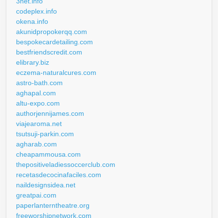
3net.info
codeplex.info
okena.info
akunidpropokerqq.com
bespokecardetailing.com
bestfriendscredit.com
elibrary.biz
eczema-naturalcures.com
astro-bath.com
aghapal.com
altu-expo.com
authorjennijames.com
viajearoma.net
tsutsuji-parkin.com
agharab.com
cheapammousa.com
thepositiveladiessoccerclub.com
recetasdecocinafaciles.com
naildesignsidea.net
greatpai.com
paperlanterntheatre.org
freeworshipnetwork.com