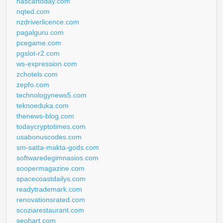
nascartoday.com
nqted.com
nzdriverlicence.com
pagalguru.com
pcegame.com
pgslot-r2.com
ws-expression.com
zchotels.com
zepfo.com
technologynews5.com
teknoeduka.com
thenews-blog.com
todaycryptotimes.com
usabonuscodes.com
sm-satta-makta-gods.com
softwaredegimnasios.com
soopermagazine.com
spacecoastdailys.com
readytrademark.com
renovationsrated.com
scoziarestaurant.com
seohart.com