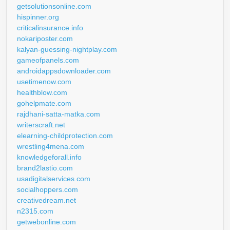
getsolutionsonline.com
hispinner.org
criticalinsurance.info
nokariposter.com
kalyan-guessing-nightplay.com
gameofpanels.com
androidappsdownloader.com
usetimenow.com
healthblow.com
gohelpmate.com
rajdhani-satta-matka.com
writerscraft.net
elearning-childprotection.com
wrestling4mena.com
knowledgeforall.info
brand2lastio.com
usadigitalservices.com
socialhoppers.com
creativedream.net
n2315.com
getwebonline.com