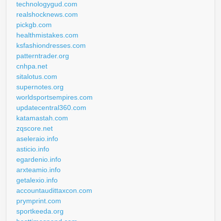
technologygud.com
realshocknews.com
pickgb.com
healthmistakes.com
ksfashiondresses.com
patterntrader.org
cnhpa.net
sitalotus.com
supernotes.org
worldsportsempires.com
updatecentral360.com
katamastah.com
zqscore.net
aseleraio.info
asticio.info
egardenio.info
arxteamio.info
getalexio.info
accountaudittaxcon.com
prymprint.com
sportkeeda.org