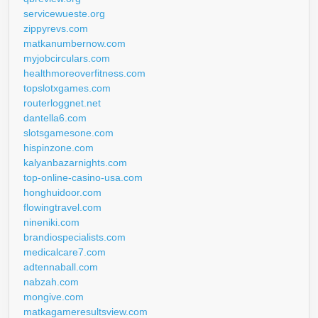
servicewueste.org
zippyrevs.com
matkanumbernow.com
myjobcirculars.com
healthmoreoverfitness.com
topslotxgames.com
routerloggnet.net
dantella6.com
slotsgamesone.com
hispinzone.com
kalyanbazarnights.com
top-online-casino-usa.com
honghuidoor.com
flowingtravel.com
nineniki.com
brandiospecialists.com
medicalcare7.com
adtennaball.com
nabzah.com
mongive.com
matkagameresultsview.com