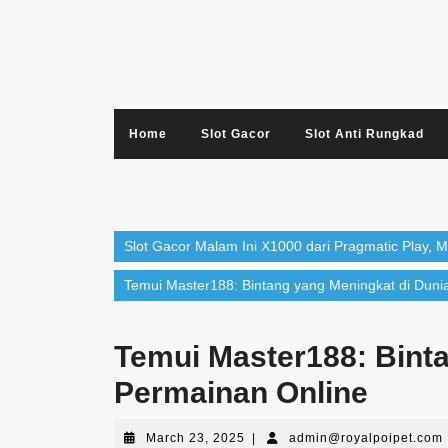
Skip
to
content
Home
Slot Gacor
Slot Anti Rungkad
Slot Gacor Malam Ini X1000 dari Pragmatic Play, 
Temui Master188: Bintang yang Meningkat di Duni
Temui Master188: Bint
Permainan Online
March
March 23, 2025
|
admin@royalpoipet.com