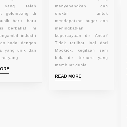
ARTIS
ANDA
 yang telah
menyenangkan dan
BERBAKAT
DENGAN
t gelombang di
efektif untuk
YANG
MPOKICK:
usik baru -baru
mendapatkan bugar dan
MENGAMBIL
GILA
tis berbakat ini
meningkatkan
DUNIA
SENI
engambil industri
kepercayaan diri Anda?
MUSIK
BELA
gan badai dengan
Tidak terlihat lagi dari
DENGAN
DIRI
a yang unik dan
Mpokick, kegilaan seni
BADAI
TERBARU
lan yang
bela diri terbaru yang
membuat dunia
READ
MORE
MORE
READ
READ MORE
MORE