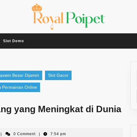
Slot Demo
Maxwin Besar Dijamin
Slot Gacor
a Permainan Online
ang yang Meningkat di Dunia
admin@royalpoipet.com
|
0 Comment
|
7:54 pm