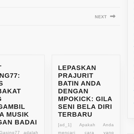
NEXT
Next
post:
T
LEPASKAN
NG77:
PRAJURIT
S
BATIN ANDA
BAKAT
DENGAN
G
MPOKICK: GILA
GAMBIL
SENI BELA DIRI
LEPASKAN
A MUSIK
TERBARU
MEET
PRAJURIT
GAN BADAI
[ad_1] Apakah Anda
GASING77:
BATIN
Gasing77 adalah
mencari cara yang