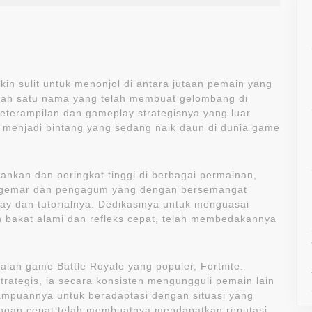
in sulit untuk menonjol di antara jutaan pemain yang
alah satu nama yang telah membuat gelombang di
terampilan dan gameplay strategisnya yang luar
 menjadi bintang yang sedang naik daun di dunia game
kan dan peringkat tinggi di berbagai permainan,
ggemar dan pengagum yang dengan bersemangat
y dan tutorialnya. Dedikasinya untuk menguasai
 bakat alami dan refleks cepat, telah membedakannya
ah game Battle Royale yang populer, Fortnite.
rategis, ia secara konsisten mengungguli pemain lain
puannya untuk beradaptasi dengan situasi yang
dengan cepat telah membuatnya mendapatkan reputasi