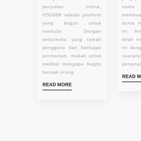
UNTUK
perjudian online,
nama
SUKSES
OSG888 adalah platform
membua
DI
yang bagus untuk
dunia m
OSG888:
memulai. Dengan
ini. Ar
PANDUAN
antarmuka yang ramah
telah m
PEMULA
pengguna dan berbagai
ini den
permainan, mudah untuk
suarany
melihat mengapa begitu
penampi
banyak orang
READ 
READ
READ MORE
MORE