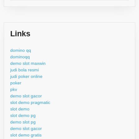
Links
domino qq
dominoqq
demo slot maxwin
judi bola resmi
judi poker online
poker
pkv
demo slot gacor
slot demo pragmatic
slot demo
slot demo pg
demo slot pg
demo slot gacor
slot demo gratis