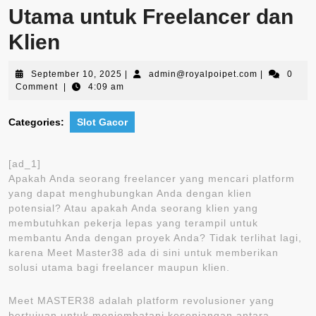
Utama untuk Freelancer dan
Klien
September
admin@royal
September 10, 2025
|
admin@royalpoipet.com
|
0
10,
Comment
|
4:09 am
2025
Categories:
Slot Gacor
[ad_1]
Apakah Anda seorang freelancer yang mencari platform
yang dapat menghubungkan Anda dengan klien
potensial? Atau apakah Anda seorang klien yang
membutuhkan pekerja lepas yang terampil untuk
membantu Anda dengan proyek Anda? Tidak terlihat lagi,
karena Meet Master38 ada di sini untuk memberikan
solusi utama bagi freelancer maupun klien.
Meet MASTER38 adalah platform revolusioner yang
bertujuan untuk menjembatani kesenjangan antara