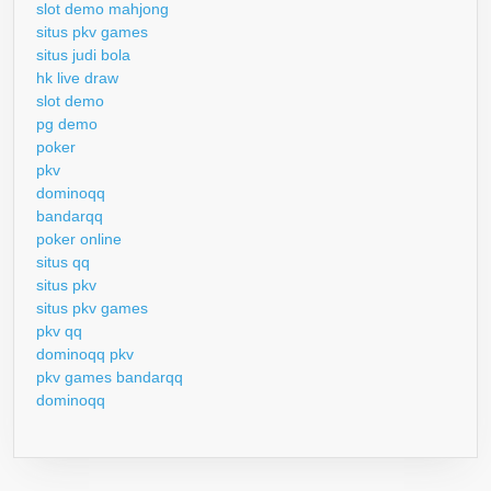
slot demo mahjong
situs pkv games
situs judi bola
hk live draw
slot demo
pg demo
poker
pkv
dominoqq
bandarqq
poker online
situs qq
situs pkv
situs pkv games
pkv qq
dominoqq pkv
pkv games bandarqq
dominoqq