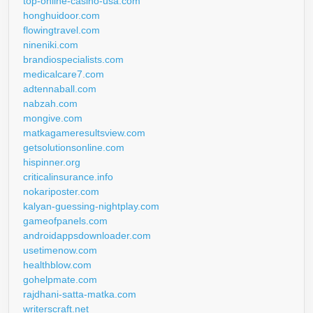
top-online-casino-usa.com
honghuidoor.com
flowingtravel.com
nineniki.com
brandiospecialists.com
medicalcare7.com
adtennaball.com
nabzah.com
mongive.com
matkagameresultsview.com
getsolutionsonline.com
hispinner.org
criticalinsurance.info
nokariposter.com
kalyan-guessing-nightplay.com
gameofpanels.com
androidappsdownloader.com
usetimenow.com
healthblow.com
gohelpmate.com
rajdhani-satta-matka.com
writerscraft.net