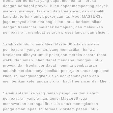
freelancer berbakat yang dapat membantu mereka
dengan berbagai proyek. Klien dapat memposting proyek
mereka, meninjau tawaran dari freelancer, dan memilih
kandidat terbaik untuk pekerjaan itu. Meet MASTER38
juga menyediakan alat bagi klien untuk berkomunikasi
dengan freelancer, melacak kemajuan, dan melakukan
pembayaran, membuat seluruh proses lancar dan efisien.
Salah satu fitur utama Meet Master38 adalah sistem
pembayaran yang aman, yang memastikan bahwa
freelancer dibayar untuk pekerjaan mereka secara tepat
waktu dan aman. Klien dapat mendanai tonggak untuk
proyek, dan freelancer dapat meminta pembayaran
setelah mereka menyelesaikan pekerjaan untuk kepuasan
klien. Ini menghilangkan risiko non-pembayaran dan
memberikan ketenangan pikiran bagi freelancer dan klien.
Selain antarmuka yang ramah pengguna dan sistem
pembayaran yang aman, temui Master38 juga
menawarkan berbagai fitur lain untuk meningkatkan
pengalaman lepas. Ini termasuk sistem pesan untuk