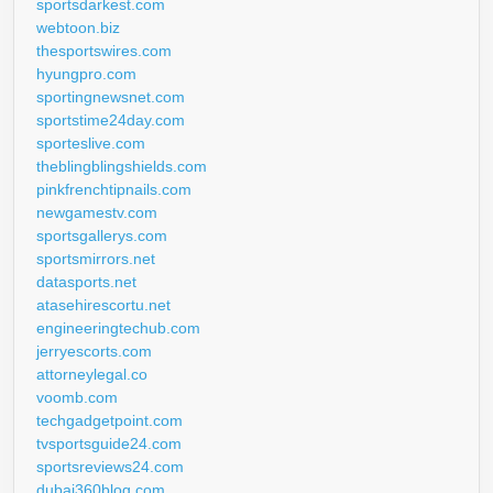
sportsdarkest.com
webtoon.biz
thesportswires.com
hyungpro.com
sportingnewsnet.com
sportstime24day.com
sporteslive.com
theblingblingshields.com
pinkfrenchtipnails.com
newgamestv.com
sportsgallerys.com
sportsmirrors.net
datasports.net
atasehirescortu.net
engineeringtechub.com
jerryescorts.com
attorneylegal.co
voomb.com
techgadgetpoint.com
tvsportsguide24.com
sportsreviews24.com
dubai360blog.com