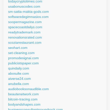
todaycryptotimes.com
usabonuscodes.com
sm-satta-makta-gods.com
softwaredegimnasios.com
soopermagazine.com
spacecoastdailys.com
readytrademark.com
renovationsrated.com
scoziarestaurant.com
seohart.com
set-cleaning.com
promodesignai.com
publicistspaper.com
quindaily.com
abosulte.com
aiverse24.com
anubella.com
audiobooksonaudible.com
beautenetwork.com
bitcoin-tracing.com
bodyandshapes.com
businessconsultantsroundrock.com