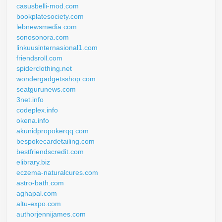
casusbelli-mod.com
bookplatesociety.com
lebnewsmedia.com
sonosonora.com
linkuusinternasional1.com
friendsroll.com
spiderclothing.net
wondergadgetsshop.com
seatgurunews.com
3net.info
codeplex.info
okena.info
akunidpropokerqq.com
bespokecardetailing.com
bestfriendscredit.com
elibrary.biz
eczema-naturalcures.com
astro-bath.com
aghapal.com
altu-expo.com
authorjennijames.com