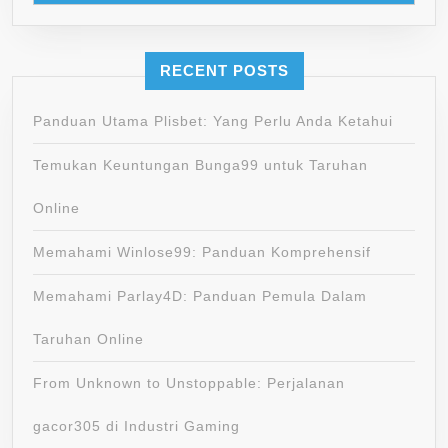
RECENT POSTS
Panduan Utama Plisbet: Yang Perlu Anda Ketahui
Temukan Keuntungan Bunga99 untuk Taruhan
Online
Memahami Winlose99: Panduan Komprehensif
Memahami Parlay4D: Panduan Pemula Dalam
Taruhan Online
From Unknown to Unstoppable: Perjalanan
gacor305 di Industri Gaming