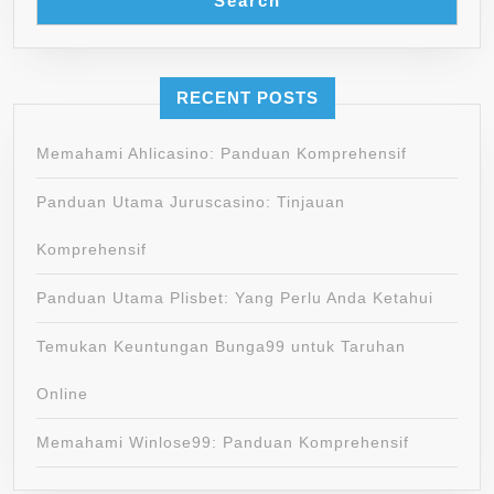
Search
RECENT POSTS
Memahami Ahlicasino: Panduan Komprehensif
Panduan Utama Juruscasino: Tinjauan
Komprehensif
Panduan Utama Plisbet: Yang Perlu Anda Ketahui
Temukan Keuntungan Bunga99 untuk Taruhan
Online
Memahami Winlose99: Panduan Komprehensif