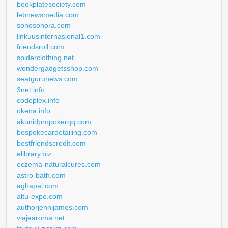
bookplatesociety.com
lebnewsmedia.com
sonosonora.com
linkuusinternasional1.com
friendsroll.com
spiderclothing.net
wondergadgetsshop.com
seatgurunews.com
3net.info
codeplex.info
okena.info
akunidpropokerqq.com
bespokecardetailing.com
bestfriendscredit.com
elibrary.biz
eczema-naturalcures.com
astro-bath.com
aghapal.com
altu-expo.com
authorjennijames.com
viajearoma.net