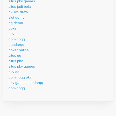
situs pkv games
situs judi bola
hk live draw
slot demo
pg demo
poker
pkv
dominoqq
bandarqq
poker online
situs qq
situs pkv
situs pkv games
pkv qq
dominoqq pkv
pkv games bandarqq
dominoqq