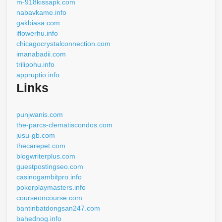
m-918kissapk.com
nabavkame.info
gakbiasa.com
iflowerhu.info
chicagocrystalconnection.com
imanabadii.com
trilipohu.info
appruptio.info
Links
punjwanis.com
the-parcs-clematiscondos.com
jusu-gb.com
thecarepet.com
blogwriterplus.com
guestpostingseo.com
casinogambitpro.info
pokerplaymasters.info
courseoncourse.com
bantinbatdongsan247.com
bahednog.info