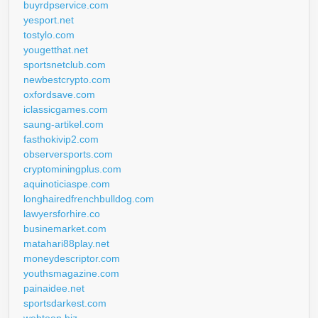
buyrdpservice.com
yesport.net
tostylo.com
yougetthat.net
sportsnetclub.com
newbestcrypto.com
oxfordsave.com
iclassicgames.com
saung-artikel.com
fasthokivip2.com
observersports.com
cryptominingplus.com
aquinoticiaspe.com
longhairedfrenchbulldog.com
lawyersforhire.co
businemarket.com
matahari88play.net
moneydescriptor.com
youthsmagazine.com
painaidee.net
sportsdarkest.com
webtoon.biz