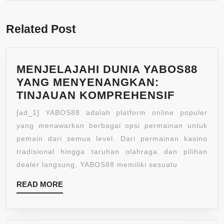
Previous
Next
post:
post:
Related Post
MENJELAJAHI DUNIA YABOS88
YANG MENYENANGKAN:
MENJEL
TINJAUAN KOMPREHENSIF
DUNIA
[ad_1] YABOS88 adalah platform online populer
YABOS8
yang menawarkan berbagai opsi permainan untuk
YANG
pemain dari semua level. Dari permainan kasino
MENYEN
tradisional hingga taruhan olahraga dan pilihan
TINJAU
dealer langsung, YABOS88 memiliki sesuatu
KOMPRE
READ
READ MORE
MORE