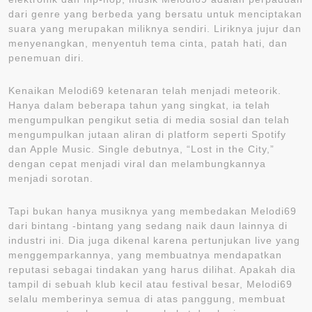
dari genre yang berbeda yang bersatu untuk menciptakan
suara yang merupakan miliknya sendiri. Liriknya jujur ​​dan
menyenangkan, menyentuh tema cinta, patah hati, dan
penemuan diri.
Kenaikan Melodi69 ketenaran telah menjadi meteorik.
Hanya dalam beberapa tahun yang singkat, ia telah
mengumpulkan pengikut setia di media sosial dan telah
mengumpulkan jutaan aliran di platform seperti Spotify
dan Apple Music. Single debutnya, “Lost in the City,”
dengan cepat menjadi viral dan melambungkannya
menjadi sorotan.
Tapi bukan hanya musiknya yang membedakan Melodi69
dari bintang -bintang yang sedang naik daun lainnya di
industri ini. Dia juga dikenal karena pertunjukan live yang
menggemparkannya, yang membuatnya mendapatkan
reputasi sebagai tindakan yang harus dilihat. Apakah dia
tampil di sebuah klub kecil atau festival besar, Melodi69
selalu memberinya semua di atas panggung, membuat