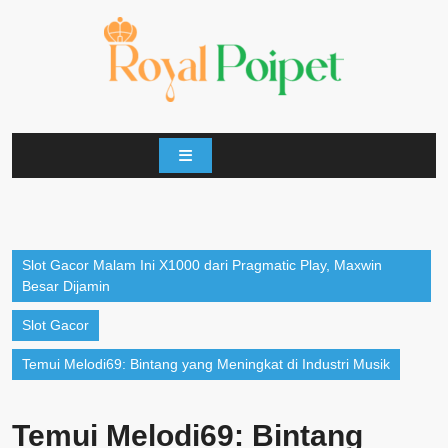
Skip
to
content
Open
Button
Slot Gacor Malam Ini X1000 dari Pragmatic Play, Maxwin
Besar Dijamin
Slot Gacor
Temui Melodi69: Bintang yang Meningkat di Industri Musik
Temui Melodi69: Bintang