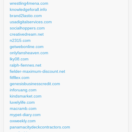
wrestling4mena.com
knowledgeforall.info
brand2lastio.com
usadigitalservices.com
socialhoppers.com
creativedream.net
n2315.com
getwebonline.com
onlyfansheaven.com
lky08.com
ralph-fiennes.net
fielder-maximum-discount.net
fitfllex.com
genesisbusinesscredit.com
inforuang.com
kindsmarket.com
luvelylife.com
macramb.com
mypet-diary.com
oxweekly.com
panamacitydeckcontractors.com