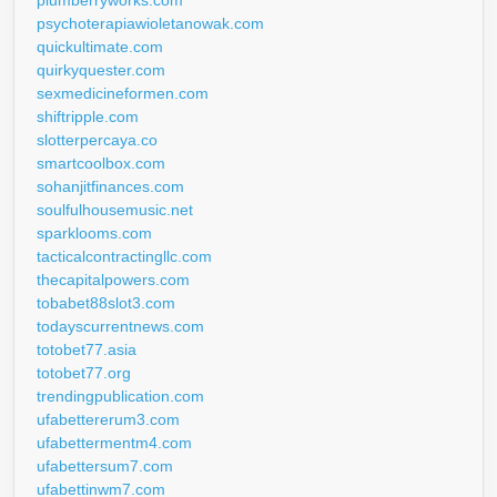
psychoterapiawioletanowak.com
quickultimate.com
quirkyquester.com
sexmedicineformen.com
shiftripple.com
slotterpercaya.co
smartcoolbox.com
sohanjitfinances.com
soulfulhousemusic.net
sparklooms.com
tacticalcontractingllc.com
thecapitalpowers.com
tobabet88slot3.com
todayscurrentnews.com
totobet77.asia
totobet77.org
trendingpublication.com
ufabettererum3.com
ufabettermentm4.com
ufabettersum7.com
ufabettinwm7.com