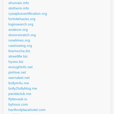
shumaio.info
slotherio.info
cysapluscertification.org
fortnitehacks.org
loginsearch.org
aodecor.org
donorsmatch.org
nowtimes.org
casinoeing.org
livemocha.biz
streetlife.biz
hyves.biz
enoughinfo.net
pinhive.net
warnabet.net
bollym4u.me
bolly2tollyblog.me
pandaclub.me
flyttevask.io
byhous.com
hartfordplazahotel.com