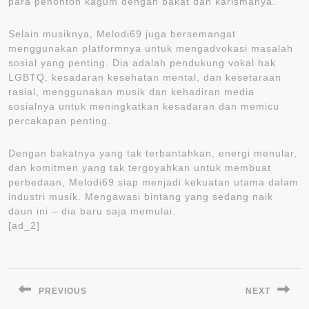
para penonton kagum dengan bakat dan karismanya.
Selain musiknya, Melodi69 juga bersemangat
menggunakan platformnya untuk mengadvokasi masalah
sosial yang penting. Dia adalah pendukung vokal hak
LGBTQ, kesadaran kesehatan mental, dan kesetaraan
rasial, menggunakan musik dan kehadiran media
sosialnya untuk meningkatkan kesadaran dan memicu
percakapan penting.
Dengan bakatnya yang tak terbantahkan, energi menular,
dan komitmen yang tak tergoyahkan untuk membuat
perbedaan, Melodi69 siap menjadi kekuatan utama dalam
industri musik. Mengawasi bintang yang sedang naik
daun ini – dia baru saja memulai.
[ad_2]
Post
navigation
PREVIOUS
NEXT