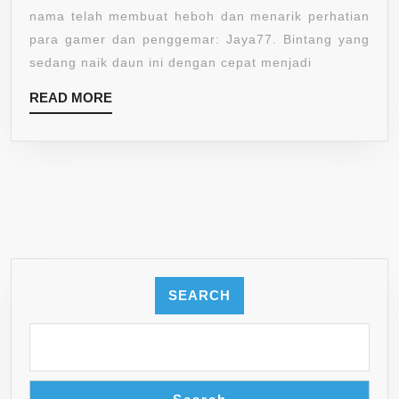
BINTANG
nama telah membuat heboh dan menarik perhatian
BARU
para gamer dan penggemar: Jaya77. Bintang yang
DI
sedang naik daun ini dengan cepat menjadi
DUNIA
READ
GAME
READ MORE
MORE
ONLINE
SEARCH