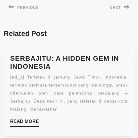
navigation
PREVIOUS
NEXT
Previous
Next
post:
post:
Related Post
SERBAJITU: A HIDDEN GEM IN
SERBAJITU:
INDONESIA
A
[ad_1] Terletak di jantung Jawa Timur, Indonesia,
HIDDEN
terletak permata tersembunyi yang menunggu untuk
GEM
ditemukan oleh para pelancong petualang –
IN
Serbajitu. Desa kecil ini, yang terletak di dekat kota
INDONESIA
Malang, menawarkan
READ
READ MORE
MORE