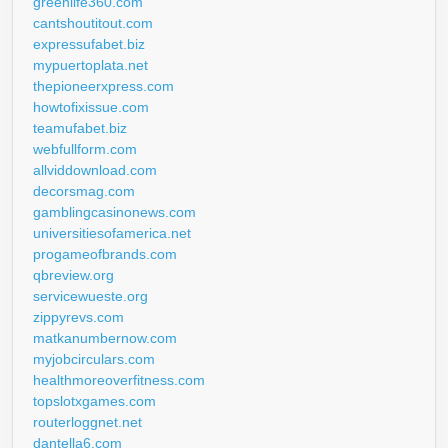
greenlife360.com
cantshoutitout.com
expressufabet.biz
mypuertoplata.net
thepioneerxpress.com
howtofixissue.com
teamufabet.biz
webfullform.com
allviddownload.com
decorsmag.com
gamblingcasinonews.com
universitiesofamerica.net
progameofbrands.com
qbreview.org
servicewueste.org
zippyrevs.com
matkanumbernow.com
myjobcirculars.com
healthmoreoverfitness.com
topslotxgames.com
routerloggnet.net
dantella6.com