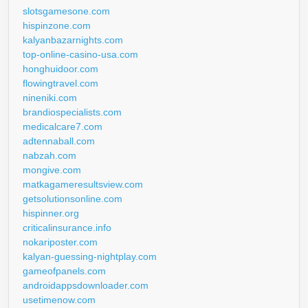
slotsgamesone.com
hispinzone.com
kalyanbazarnights.com
top-online-casino-usa.com
honghuidoor.com
flowingtravel.com
nineniki.com
brandiospecialists.com
medicalcare7.com
adtennaball.com
nabzah.com
mongive.com
matkagameresultsview.com
getsolutionsonline.com
hispinner.org
criticalinsurance.info
nokariposter.com
kalyan-guessing-nightplay.com
gameofpanels.com
androidappsdownloader.com
usetimenow.com