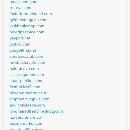
umailsend.com
retarys.com
fasterformationcpf.com
goldensnuggles.com
lookbattlemap.com
buyrdpservice.com
yesport.net
tostylo.com
yougetthat.net
sportsnetclub.com
newbestcrypto.com
oxfordsave.com
iclassicgames.com
saung-artikel.com
fasthokivip2.com
observersports.com
cryptominingplus.com
aquinoticiaspe.com
longhairedfrenchbulldog.com
lawyersforhire.co
businemarket.com
matahari88play.net