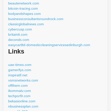
beautenetwork.com
bitcoin-tracing.com
bodyandshapes.com
businessconsultantsroundrock.com
classicglobalnews.com
cybercusp.com
britaintt.com
deconds.com
easycartltd-domesticcleaningservicesedinburgh.com
Links
uae-times.com
gamerifys.com
inspiratif.net
vsmsnetworks.com
offthem.com
ibommatv.com
techporfit.com
bekasionline.com
nbusinessplan.com