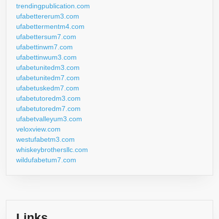
trendingpublication.com
ufabettererum3.com
ufabettermentm4.com
ufabettersum7.com
ufabettinwm7.com
ufabettinwum3.com
ufabetunitedm3.com
ufabetunitedm7.com
ufabetuskedm7.com
ufabetutoredm3.com
ufabetutoredm7.com
ufabetvalleyum3.com
veloxview.com
westufabetm3.com
whiskeybrothersllc.com
wildufabetum7.com
Links