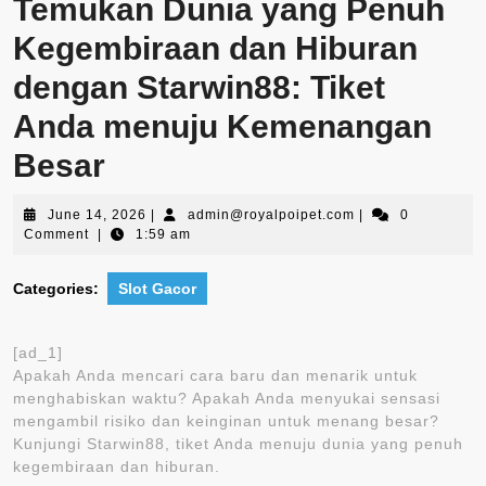
Temukan Dunia yang Penuh
Kegembiraan dan Hiburan
dengan Starwin88: Tiket
Anda menuju Kemenangan
Besar
June
admin@royalpoipe
June 14, 2026
|
admin@royalpoipet.com
|
0
14,
Comment
|
1:59 am
2026
Categories:
Slot Gacor
[ad_1]
Apakah Anda mencari cara baru dan menarik untuk
menghabiskan waktu? Apakah Anda menyukai sensasi
mengambil risiko dan keinginan untuk menang besar?
Kunjungi Starwin88, tiket Anda menuju dunia yang penuh
kegembiraan dan hiburan.