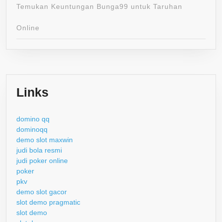
Temukan Keuntungan Bunga99 untuk Taruhan
Online
Links
domino qq
dominoqq
demo slot maxwin
judi bola resmi
judi poker online
poker
pkv
demo slot gacor
slot demo pragmatic
slot demo