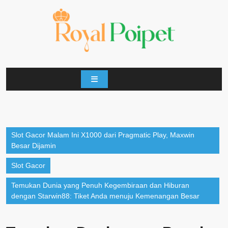
Skip
to
content
Open
Button
Slot Gacor Malam Ini X1000 dari Pragmatic Play, Maxwin
Besar Dijamin
Slot Gacor
Temukan Dunia yang Penuh Kegembiraan dan Hiburan
dengan Starwin88: Tiket Anda menuju Kemenangan Besar