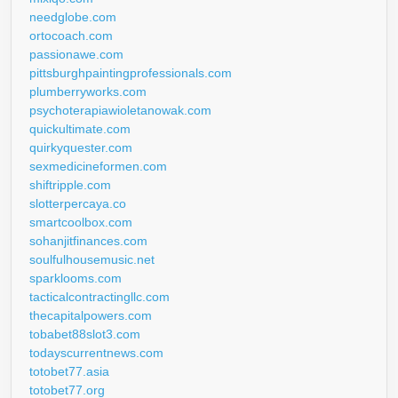
needglobe.com
ortocoach.com
passionawe.com
pittsburghpaintingprofessionals.com
plumberryworks.com
psychoterapiawioletanowak.com
quickultimate.com
quirkyquester.com
sexmedicineformen.com
shiftripple.com
slotterpercaya.co
smartcoolbox.com
sohanjitfinances.com
soulfulhousemusic.net
sparklooms.com
tacticalcontractingllc.com
thecapitalpowers.com
tobabet88slot3.com
todayscurrentnews.com
totobet77.asia
totobet77.org