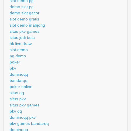
slot demo pg
demo slot pg
demo slot gacor
slot demo gratis
slot demo mahjong
situs pkv games
situs judi bola
hk live draw
slot demo
pg demo
poker
pkv
dominoqq
bandarqq
poker online
situs qq
situs pkv
situs pkv games
pkv qq
dominoqq pkv
pkv games bandarqq
dominoqq