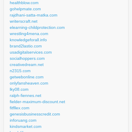
healthblow.com
gohelpmate.com
rajdhani-satta-matka.com
writerscraft.net
elearning-childprotection.com
wrestling4mena.com
knowledgeforall.info
brand2lastio.com
usadigitalservices.com
socialhoppers.com
creativedream.net
n2315.com
getwebonline.com
onlyfansheaven.com
lky08.com
ralph-fiennes.net
fielder-maximum-discount.net
fitfllex.com
genesisbusinesscredit.com
inforuang.com
kindsmarket.com