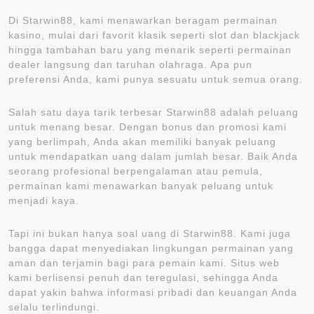
Di Starwin88, kami menawarkan beragam permainan
kasino, mulai dari favorit klasik seperti slot dan blackjack
hingga tambahan baru yang menarik seperti permainan
dealer langsung dan taruhan olahraga. Apa pun
preferensi Anda, kami punya sesuatu untuk semua orang.
Salah satu daya tarik terbesar Starwin88 adalah peluang
untuk menang besar. Dengan bonus dan promosi kami
yang berlimpah, Anda akan memiliki banyak peluang
untuk mendapatkan uang dalam jumlah besar. Baik Anda
seorang profesional berpengalaman atau pemula,
permainan kami menawarkan banyak peluang untuk
menjadi kaya.
Tapi ini bukan hanya soal uang di Starwin88. Kami juga
bangga dapat menyediakan lingkungan permainan yang
aman dan terjamin bagi para pemain kami. Situs web
kami berlisensi penuh dan teregulasi, sehingga Anda
dapat yakin bahwa informasi pribadi dan keuangan Anda
selalu terlindungi.