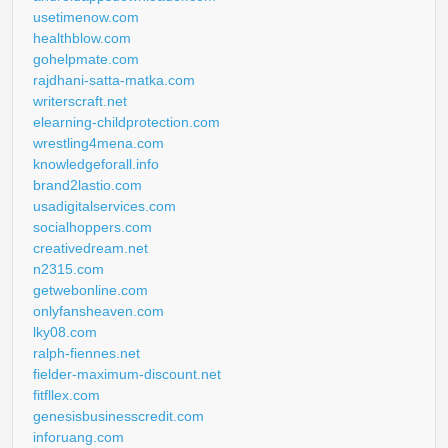
usetimenow.com
healthblow.com
gohelpmate.com
rajdhani-satta-matka.com
writerscraft.net
elearning-childprotection.com
wrestling4mena.com
knowledgeforall.info
brand2lastio.com
usadigitalservices.com
socialhoppers.com
creativedream.net
n2315.com
getwebonline.com
onlyfansheaven.com
lky08.com
ralph-fiennes.net
fielder-maximum-discount.net
fitfllex.com
genesisbusinesscredit.com
inforuang.com