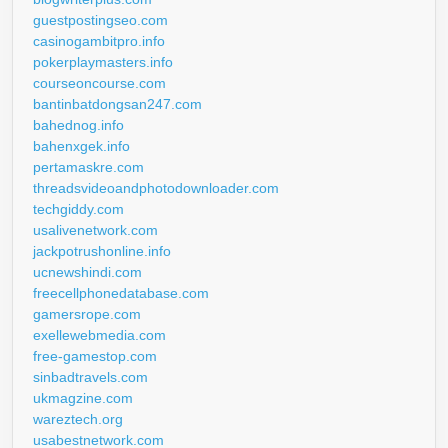
guestpostingseo.com
casinogambitpro.info
pokerplaymasters.info
courseoncourse.com
bantinbatdongsan247.com
bahednog.info
bahenxgek.info
pertamaskre.com
threadsvideoandphotodownloader.com
techgiddy.com
usalivenetwork.com
jackpotrushonline.info
ucnewshindi.com
freecellphonedatabase.com
gamersrope.com
exellewebmedia.com
free-gamestop.com
sinbadtravels.com
ukmagzine.com
wareztech.org
usabestnetwork.com