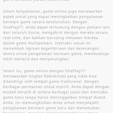
Selain kenyamanan, game online juga menawarkan
aspek sosial yang dapat meningkatkan pengalaman
bermain game secara keseluruhan. Dengan
OnePlay77, Anda dapat terhubung dengan pemain lain
dari seluruh dunia, mengobrol dengan mereka secara
real-time, dan bahkan bersaing melawan mereka
dalam game multipemain. Interaksi sosial ini
menambah lapisan kegembiraan dan kesenangan
ekstra untuk pengalaman bermain game, membuatnya
lebih menarik dan menyenangkan.
Selain itu, game online dengan OnePlay77
menawarkan tingkat fleksibilitas yang tidak bisa
ditandingi oleh tempat game tradisional. Dengan
berbagai permainan untuk dipilih, Anda dapat dengan
mudah beralih di antara berbagai judul dan mencoba
game baru tanpa harus meninggalkan tempat duduk
Anda. Ini memungkinkan Anda untuk menjelajahi
pengalaman bermain game baru dan menemukan