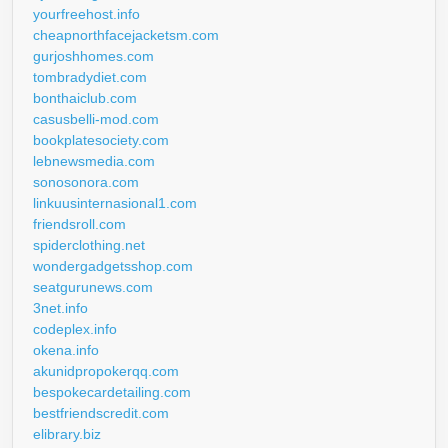
yourfreehost.info
cheapnorthfacejacketsm.com
gurjoshhomes.com
tombradydiet.com
bonthaiclub.com
casusbelli-mod.com
bookplatesociety.com
lebnewsmedia.com
sonosonora.com
linkuusinternasional1.com
friendsroll.com
spiderclothing.net
wondergadgetsshop.com
seatgurunews.com
3net.info
codeplex.info
okena.info
akunidpropokerqq.com
bespokecardetailing.com
bestfriendscredit.com
elibrary.biz