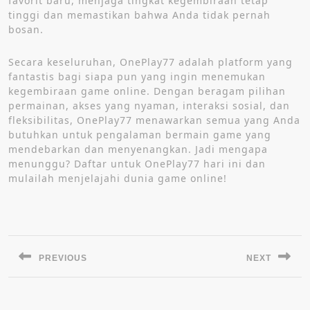
favorit baru, menjaga tingkat kegembiraan tetap
tinggi dan memastikan bahwa Anda tidak pernah
bosan.
Secara keseluruhan, OnePlay77 adalah platform yang
fantastis bagi siapa pun yang ingin menemukan
kegembiraan game online. Dengan beragam pilihan
permainan, akses yang nyaman, interaksi sosial, dan
fleksibilitas, OnePlay77 menawarkan semua yang Anda
butuhkan untuk pengalaman bermain game yang
mendebarkan dan menyenangkan. Jadi mengapa
menunggu? Daftar untuk OnePlay77 hari ini dan
mulailah menjelajahi dunia game online!
Post
navigation
PREVIOUS
NEXT
Previous
Next
post:
post: