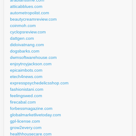
atticabblues.com
autometropolist.com
beautycreamreview.com
coinmoh.com
cyclopsreview.com
dattgen.com
didoivatnang.com
dogsbarks.com
dwmsoftwarehouse.com
enjoytroyjackson.com
epicaimbots.com
etech4news.com
expresspsychedelicsshop.com
fashionistani.com
feelingswed.com
firecabal.com
forbessmagazine.com
globalmarketlivetoday.com
gpl-license.com
grow2every.com
healthhousecare.com