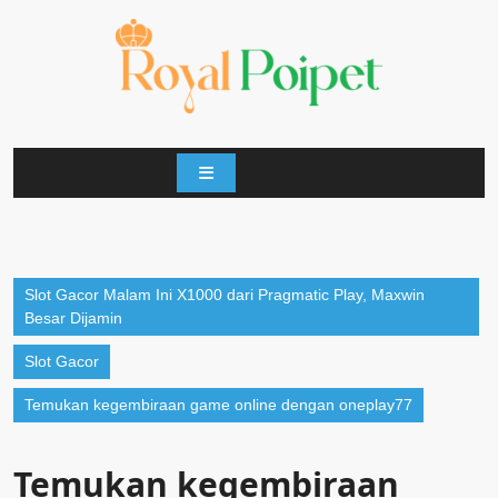
Skip
to
content
Open
Button
Slot Gacor Malam Ini X1000 dari Pragmatic Play, Maxwin
Besar Dijamin
Slot Gacor
Temukan kegembiraan game online dengan oneplay77
Temukan kegembiraan