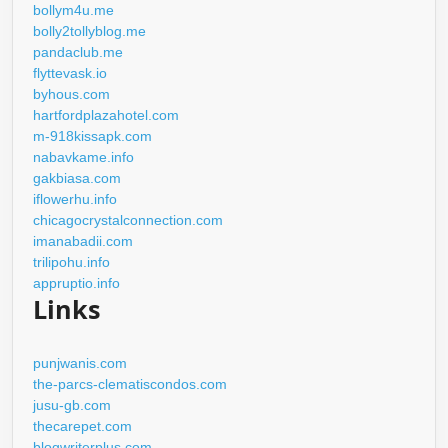
bollym4u.me
bolly2tollyblog.me
pandaclub.me
flyttevask.io
byhous.com
hartfordplazahotel.com
m-918kissapk.com
nabavkame.info
gakbiasa.com
iflowerhu.info
chicagocrystalconnection.com
imanabadii.com
trilipohu.info
appruptio.info
Links
punjwanis.com
the-parcs-clematiscondos.com
jusu-gb.com
thecarepet.com
blogwriterplus.com