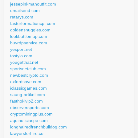
jessepinkmanoutfit.com
umailsend.com
retarys.com
fasterformationcpf.com
goldensnuggles.com
lookbattlemap.com
buyrdpservice.com
yesport.net
tostylo.com
yougetthat.net
sportsnetclub.com
newbestcrypto.com
oxfordsave.com
iclassicgames.com
saung-artikel.com
fasthokivip2.com
observersports.com
cryptominingplus.com
aquinoticiaspe.com
longhairedfrenchbulldog.com
lawyersforhire.co