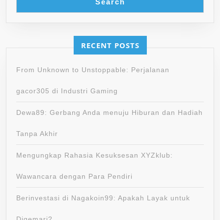
Search
RECENT POSTS
From Unknown to Unstoppable: Perjalanan
gacor305 di Industri Gaming
Dewa89: Gerbang Anda menuju Hiburan dan Hadiah
Tanpa Akhir
Mengungkap Rahasia Kesuksesan XYZklub:
Wawancara dengan Para Pendiri
Berinvestasi di Nagakoin99: Apakah Layak untuk
Digemari?