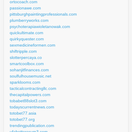
ortocoach.com
passionawe.com
pittsburghpaintingprofessionals.com
plumberryworks.com
psychoterapiawioletanowak.com
quickultimate.com
quirkyquester.com
sexmedicineformen.com
shiftripple.com
slotterpercaya.co
smartcoolbox.com
sohanjitfinances.com
soulfulhousemusic.net
sparklooms.com
tacticalcontractingllc.com
thecapitalpowers.com
tobabet88slot3.com
todayscurrentnews.com
totobet77.asia
totobet77.org
trendingpublication.com
ufabettererum3.com