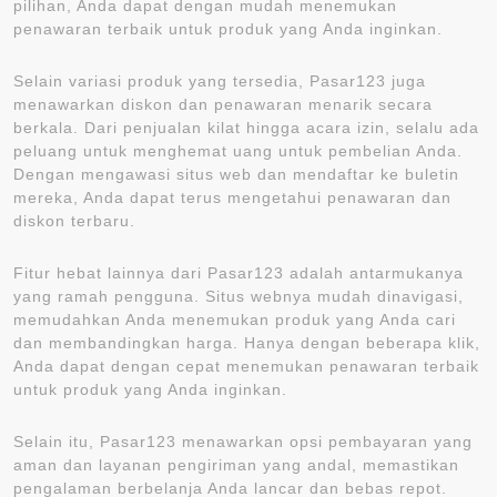
pilihan, Anda dapat dengan mudah menemukan
penawaran terbaik untuk produk yang Anda inginkan.
Selain variasi produk yang tersedia, Pasar123 juga
menawarkan diskon dan penawaran menarik secara
berkala. Dari penjualan kilat hingga acara izin, selalu ada
peluang untuk menghemat uang untuk pembelian Anda.
Dengan mengawasi situs web dan mendaftar ke buletin
mereka, Anda dapat terus mengetahui penawaran dan
diskon terbaru.
Fitur hebat lainnya dari Pasar123 adalah antarmukanya
yang ramah pengguna. Situs webnya mudah dinavigasi,
memudahkan Anda menemukan produk yang Anda cari
dan membandingkan harga. Hanya dengan beberapa klik,
Anda dapat dengan cepat menemukan penawaran terbaik
untuk produk yang Anda inginkan.
Selain itu, Pasar123 menawarkan opsi pembayaran yang
aman dan layanan pengiriman yang andal, memastikan
pengalaman berbelanja Anda lancar dan bebas repot.