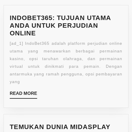
INDOBET365: TUJUAN UTAMA
ANDA UNTUK PERJUDIAN
INDOBET365:
ONLINE
TUJUAN
[ad_1] IndoBet365 adalah platform perjudian online
UTAMA
utama yang menawarkan berbagai permainan
ANDA
kasino, opsi taruhan olahraga, dan permainan
UNTUK
virtual untuk dinikmati para pemain. Dengan
PERJUDIAN
antarmuka yang ramah pengguna, opsi pembayaran
ONLINE
yang
READ
READ MORE
MORE
TEMUKAN DUNIA MIDASPLAY