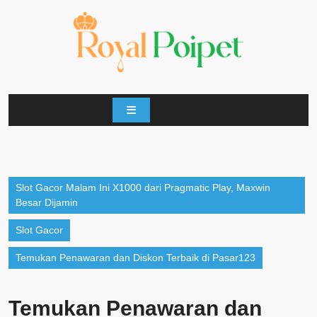
Skip
to
content
Open
Button
Slot Gacor Malam Ini X1000 dari Pragmatic Play, Maxwin
Besar Dijamin
Slot Gacor
Temukan Penawaran dan Diskon Terbaik di Pasar123
Temukan Penawaran dan