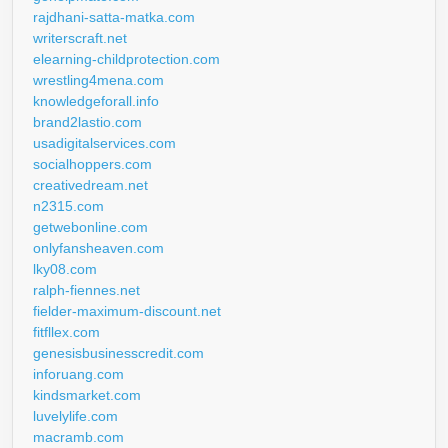
rajdhani-satta-matka.com
writerscraft.net
elearning-childprotection.com
wrestling4mena.com
knowledgeforall.info
brand2lastio.com
usadigitalservices.com
socialhoppers.com
creativedream.net
n2315.com
getwebonline.com
onlyfansheaven.com
lky08.com
ralph-fiennes.net
fielder-maximum-discount.net
fitfllex.com
genesisbusinesscredit.com
inforuang.com
kindsmarket.com
luvelylife.com
macramb.com