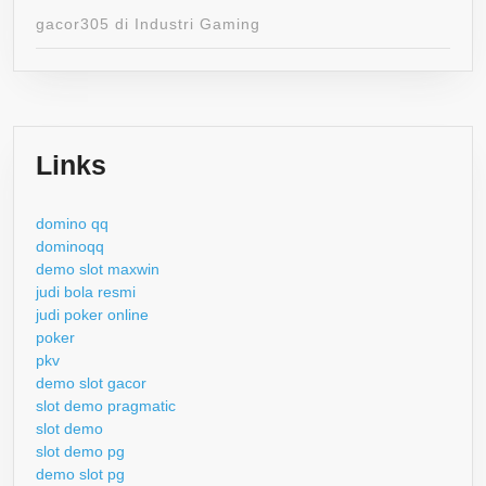
gacor305 di Industri Gaming
Links
domino qq
dominoqq
demo slot maxwin
judi bola resmi
judi poker online
poker
pkv
demo slot gacor
slot demo pragmatic
slot demo
slot demo pg
demo slot pg