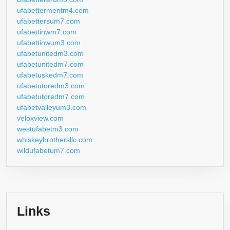
ufabettermentm4.com
ufabettersum7.com
ufabettinwm7.com
ufabettinwum3.com
ufabetunitedm3.com
ufabetunitedm7.com
ufabetuskedm7.com
ufabetutoredm3.com
ufabetutoredm7.com
ufabetvalleyum3.com
veloxview.com
westufabetm3.com
whiskeybrothersllc.com
wildufabetum7.com
Links