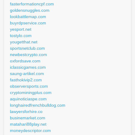
fasterformationcpf.com
goldensnuggles.com
lookbattlemap.com
buyrdpservice.com
yesport.net
tostylo.com
yougetthat.net
sportsnetclub.com
newbestcrypto.com
oxfordsave.com
iclassicgames.com
saung-artikel.com
fasthokivip2.com
observersports.com
cryptominingplus.com
aquinoticiaspe.com
longhairedfrenchbulldog.com
lawyersforhire.co
businemarket.com
matahari88play.net
moneydescriptor.com