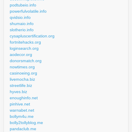
podtubeio.info
powerfulvolatile.info
qvidsio.info
shumaio.info
slotherio.info
cysapluscertification.org
fortnitehacks.org
loginsearch.org
aodecor.org
donorsmatch.org
nowtimes.org
casinoeing.org
livemocha.biz
streetlife.biz
hyves.biz
enoughinfo.net
pinhive.net
warnabet.net
bollym4u.me
bolly2tollyblog.me
pandaclub.me