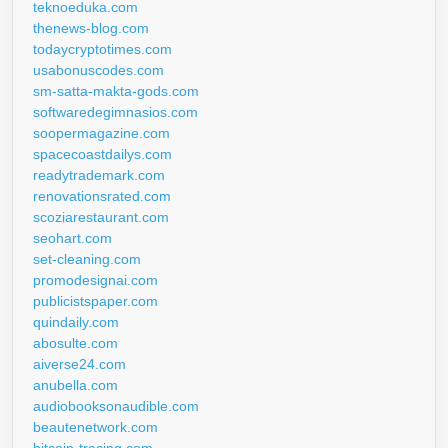
teknoeduka.com
thenews-blog.com
todaycryptotimes.com
usabonuscodes.com
sm-satta-makta-gods.com
softwaredegimnasios.com
soopermagazine.com
spacecoastdailys.com
readytrademark.com
renovationsrated.com
scoziarestaurant.com
seohart.com
set-cleaning.com
promodesignai.com
publicistspaper.com
quindaily.com
abosulte.com
aiverse24.com
anubella.com
audiobooksonaudible.com
beautenetwork.com
bitcoin-tracing.com