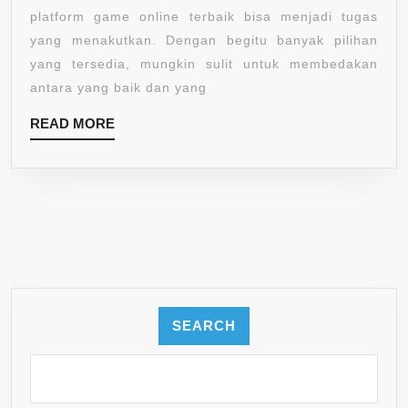
PUSAK
platform game online terbaik bisa menjadi tugas
PENGA
yang menakutkan. Dengan begitu banyak pilihan
GAMIN
yang tersedia, mungkin sulit untuk membedakan
ONLIN
antara yang baik dan yang
TERBE
READ
READ MORE
MORE
SEARCH