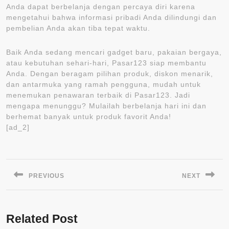
Anda dapat berbelanja dengan percaya diri karena
mengetahui bahwa informasi pribadi Anda dilindungi dan
pembelian Anda akan tiba tepat waktu.
Baik Anda sedang mencari gadget baru, pakaian bergaya,
atau kebutuhan sehari-hari, Pasar123 siap membantu
Anda. Dengan beragam pilihan produk, diskon menarik,
dan antarmuka yang ramah pengguna, mudah untuk
menemukan penawaran terbaik di Pasar123. Jadi
mengapa menunggu? Mulailah berbelanja hari ini dan
berhemat banyak untuk produk favorit Anda!
[ad_2]
Post
navigation
PREVIOUS
NEXT
Previous
Next
post:
post:
Related Post