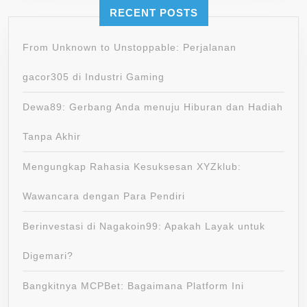
RECENT POSTS
From Unknown to Unstoppable: Perjalanan
gacor305 di Industri Gaming
Dewa89: Gerbang Anda menuju Hiburan dan Hadiah
Tanpa Akhir
Mengungkap Rahasia Kesuksesan XYZklub:
Wawancara dengan Para Pendiri
Berinvestasi di Nagakoin99: Apakah Layak untuk
Digemari?
Bangkitnya MCPBet: Bagaimana Platform Ini