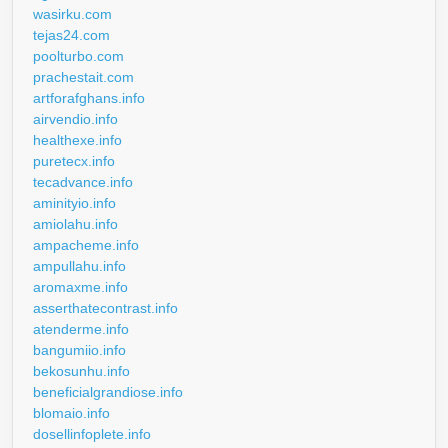
wasirku.com
tejas24.com
poolturbo.com
prachestait.com
artforafghans.info
airvendio.info
healthexe.info
puretecx.info
tecadvance.info
aminityio.info
amiolahu.info
ampacheme.info
ampullahu.info
aromaxme.info
asserthatecontrast.info
atenderme.info
bangumiio.info
bekosunhu.info
beneficialgrandiose.info
blomaio.info
dosellinfoplete.info