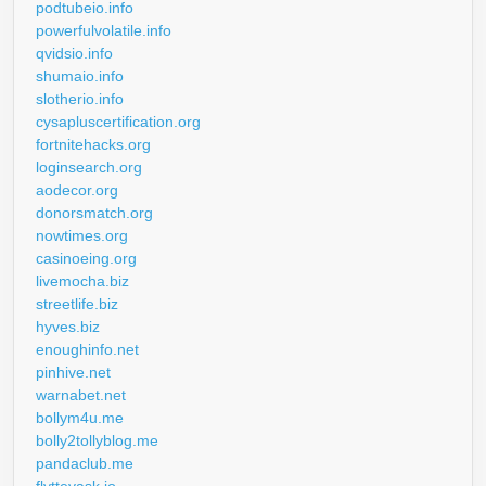
podtubeio.info
powerfulvolatile.info
qvidsio.info
shumaio.info
slotherio.info
cysapluscertification.org
fortnitehacks.org
loginsearch.org
aodecor.org
donorsmatch.org
nowtimes.org
casinoeing.org
livemocha.biz
streetlife.biz
hyves.biz
enoughinfo.net
pinhive.net
warnabet.net
bollym4u.me
bolly2tollyblog.me
pandaclub.me
flyttevask.io