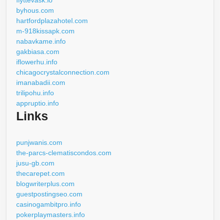
byhous.com
hartfordplazahotel.com
m-918kissapk.com
nabavkame.info
gakbiasa.com
iflowerhu.info
chicagocrystalconnection.com
imanabadii.com
trilipohu.info
appruptio.info
Links
punjwanis.com
the-parcs-clematiscondos.com
jusu-gb.com
thecarepet.com
blogwriterplus.com
guestpostingseo.com
casinogambitpro.info
pokerplaymasters.info