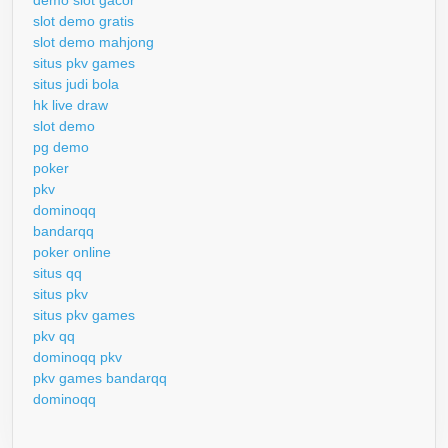
slot demo gratis
slot demo mahjong
situs pkv games
situs judi bola
hk live draw
slot demo
pg demo
poker
pkv
dominoqq
bandarqq
poker online
situs qq
situs pkv
situs pkv games
pkv qq
dominoqq pkv
pkv games bandarqq
dominoqq