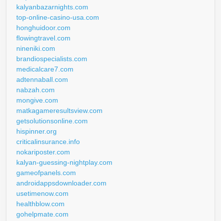
kalyanbazarnights.com
top-online-casino-usa.com
honghuidoor.com
flowingtravel.com
nineniki.com
brandiospecialists.com
medicalcare7.com
adtennaball.com
nabzah.com
mongive.com
matkagameresultsview.com
getsolutionsonline.com
hispinner.org
criticalinsurance.info
nokariposter.com
kalyan-guessing-nightplay.com
gameofpanels.com
androidappsdownloader.com
usetimenow.com
healthblow.com
gohelpmate.com