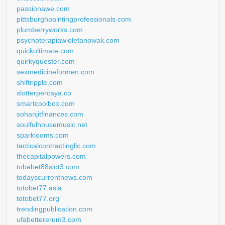
passionawe.com
pittsburghpaintingprofessionals.com
plumberryworks.com
psychoterapiawioletanowak.com
quickultimate.com
quirkyquester.com
sexmedicineformen.com
shiftripple.com
slotterpercaya.co
smartcoolbox.com
sohanjitfinances.com
soulfulhousemusic.net
sparklooms.com
tacticalcontractingllc.com
thecapitalpowers.com
tobabet88slot3.com
todayscurrentnews.com
totobet77.asia
totobet77.org
trendingpublication.com
ufabettererum3.com