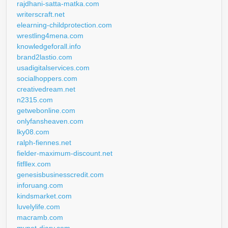
rajdhani-satta-matka.com
writerscraft.net
elearning-childprotection.com
wrestling4mena.com
knowledgeforall.info
brand2lastio.com
usadigitalservices.com
socialhoppers.com
creativedream.net
n2315.com
getwebonline.com
onlyfansheaven.com
lky08.com
ralph-fiennes.net
fielder-maximum-discount.net
fitfllex.com
genesisbusinesscredit.com
inforuang.com
kindsmarket.com
luvelylife.com
macramb.com
mypet-diary.com