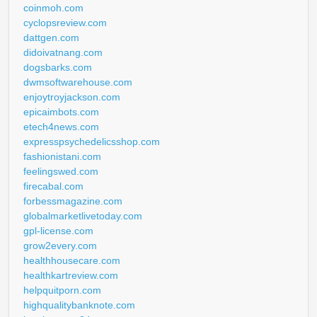
coinmoh.com
cyclopsreview.com
dattgen.com
didoivatnang.com
dogsbarks.com
dwmsoftwarehouse.com
enjoytroyjackson.com
epicaimbots.com
etech4news.com
expresspsychedelicsshop.com
fashionistani.com
feelingswed.com
firecabal.com
forbessmagazine.com
globalmarketlivetoday.com
gpl-license.com
grow2every.com
healthhousecare.com
healthkartreview.com
helpquitporn.com
highqualitybanknote.com