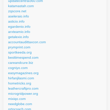
updatecentral360.com
katamastah.com
zqscore.net
aseleraio.info
asticio.info
egardenio.info
arxteamio.info
getalexio.info
accountaudittaxcon.com
prymprint.com
sportkeeda.org
besttimespend.com
careandcure.biz
cogniyo.com
easymagazines.org
hirfanjilasmi.com
hometricks.org
leathercraftpro.com
microgridpower.org
mixiqo.com
needglobe.com
ortocoach.com