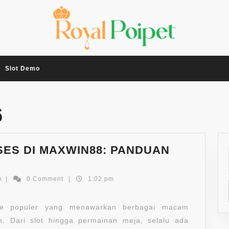
Slot Demo
6
ES DI MAXWIN88: PANDUAN
admin@royalpoipet.com
m
|
0 Comment
|
1:02 pm
ine populer yang menawarkan berbagai macam
n. Dari slot hingga permainan meja, selalu ada