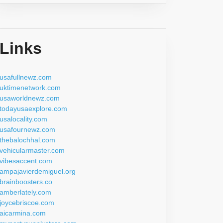
Links
usafullnewz.com
uktimenetwork.com
usaworldnewz.com
todayusaexplore.com
usalocality.com
usafournewz.com
thebalochhal.com
vehicularmaster.com
vibesaccent.com
ampajavierdemiguel.org
brainboosters.co
amberlately.com
joycebriscoe.com
aicarmina.com