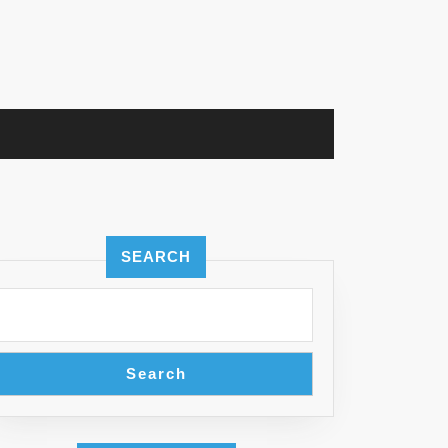
SEARCH
Search