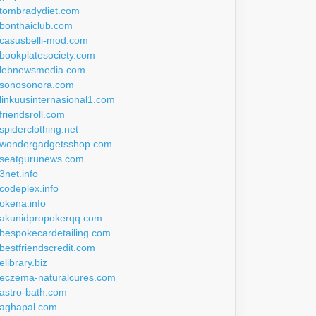
tombradydiet.com
bonthaiclub.com
casusbelli-mod.com
bookplatesociety.com
lebnewsmedia.com
sonosonora.com
linkuusinternasional1.com
friendsroll.com
spiderclothing.net
wondergadgetsshop.com
seatgurunews.com
3net.info
codeplex.info
okena.info
akunidpropokerqq.com
bespokecardetailing.com
bestfriendscredit.com
elibrary.biz
eczema-naturalcures.com
astro-bath.com
aghapal.com