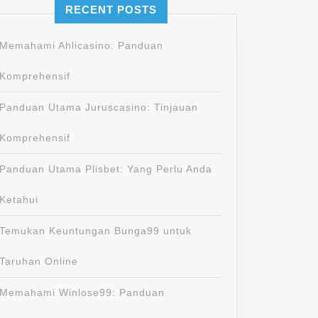
RECENT POSTS
Memahami Ahlicasino: Panduan
Komprehensif
Panduan Utama Juruscasino: Tinjauan
Komprehensif
Panduan Utama Plisbet: Yang Perlu Anda
Ketahui
Temukan Keuntungan Bunga99 untuk
Taruhan Online
Memahami Winlose99: Panduan