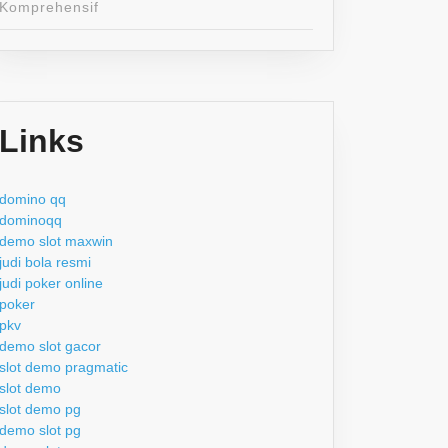
Komprehensif
Links
domino qq
dominoqq
demo slot maxwin
judi bola resmi
judi poker online
poker
pkv
demo slot gacor
slot demo pragmatic
slot demo
slot demo pg
demo slot pg