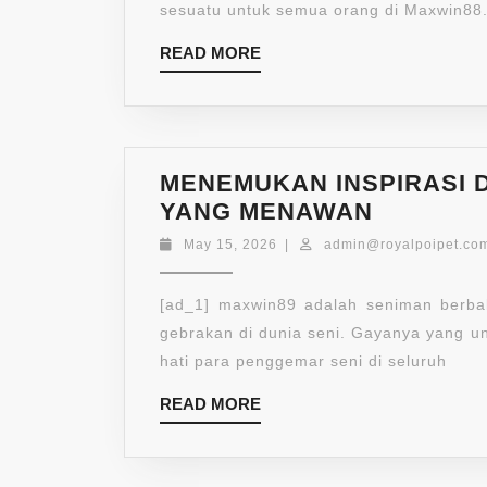
PANDUAN
sesuatu untuk semua orang di Maxwin88
PEMAIN
READ
READ MORE
MORE
MENEMUKAN INSPIRASI D
MENEMU
YANG MENAWAN
INSPIRA
May
May 15, 2026
|
admin@royalpoipet.co
DIBALIK
15,
2026
KARYA
[ad_1] maxwin89 adalah seniman berb
SENI
gebrakan di dunia seni. Gayanya yang un
MAXWIN
hati para penggemar seni di seluruh
YANG
READ
READ MORE
MENAWA
MORE