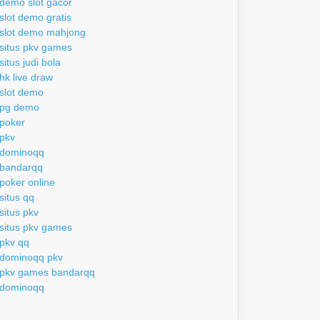
demo slot gacor
slot demo gratis
slot demo mahjong
situs pkv games
situs judi bola
hk live draw
slot demo
pg demo
poker
pkv
dominoqq
bandarqq
poker online
situs qq
situs pkv
situs pkv games
pkv qq
dominoqq pkv
pkv games bandarqq
dominoqq