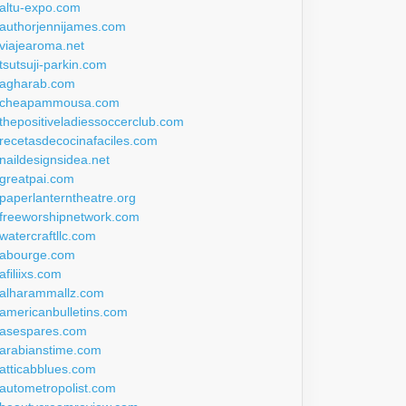
altu-expo.com
authorjennijames.com
viajearoma.net
tsutsuji-parkin.com
agharab.com
cheapammousa.com
thepositiveladiessoccerclub.com
recetasdecocinafaciles.com
naildesignsidea.net
greatpai.com
paperlanterntheatre.org
freeworshipnetwork.com
watercraftllc.com
abourge.com
afiliixs.com
alharammallz.com
americanbulletins.com
asespares.com
arabianstime.com
atticabblues.com
autometropolist.com