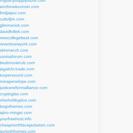
mypartysupplystore.com
annforwisconsin.com
findjaipur.com
cultofjim.com
glimmerick.com
davidfollett.com
newcollegebeat.com
reverbnewyork.com
skinmerch.com
usvisaforum.com
bestmovierulz.com
jagalchi-trade.com
loopersound.com
minapenelope.com
justicereformalliance.com
cryptoglax.com
ohiohobbyplus.com
bogothemes.com
ajino-mingei.com
yourfreehost.info
cheapnorthfacejacketsm.com
gurjoshhomes.com