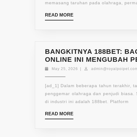
memasang taruhan pada olahraga, perma
READ
READ MORE
MORE
BANGKITNYA 188BET: B
ONLINE INI MENGUBAH 
May
May 25, 2026
|
admin@royalpoipet.co
25,
2026
[ad_1] Dalam beberapa tahun terakhir, t
penggemar olahraga dan penjudi biasa. 
di industri ini adalah 188bet. Platform
READ
READ MORE
MORE