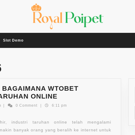
Slot Demo
6
I: BAGAIMANA WTOBET
IKUT
TARUHAN ONLINE
SERTA
admin@royalpoipet.com
m
|
0 Comment
|
6:11 pm
DALAM
AKSI:
ir, industri taruhan online telah mengalami
BAGAIMANA
akin banyak orang yang beralih ke internet untuk