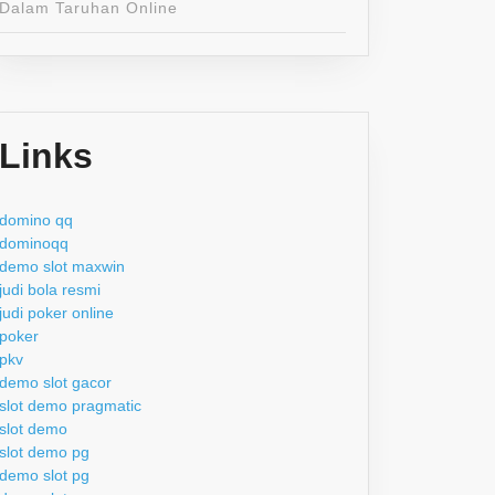
Dalam Taruhan Online
Links
domino qq
dominoqq
demo slot maxwin
judi bola resmi
judi poker online
poker
pkv
demo slot gacor
slot demo pragmatic
slot demo
slot demo pg
demo slot pg