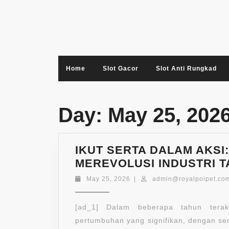
Skip
to
content
Home
Slot Gacor
Slot Anti Rungkad
Day:
May 25, 202
IKUT SERTA DALAM AKS
MEREVOLUSI INDUSTRI 
May
May 25, 2026
|
admin@royalpoipet.co
25,
2026
[ad_1] Dalam beberapa tahun terakh
pertumbuhan yang signifikan, dengan sem