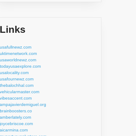
Links
usafullnewz.com
uktimenetwork.com
usaworldnewz.com
todayusaexplore.com
usalocality.com
usafournewz.com
thebalochhal.com
vehicularmaster.com
vibesaccent.com
ampajavierdemiguel.org
brainboosters.co
amberlately.com
joycebriscoe.com
aicarmina.com