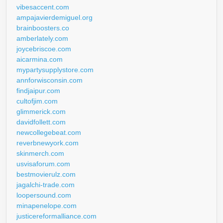
vibesaccent.com
ampajavierdemiguel.org
brainboosters.co
amberlately.com
joycebriscoe.com
aicarmina.com
mypartysupplystore.com
annforwisconsin.com
findjaipur.com
cultofjim.com
glimmerick.com
davidfollett.com
newcollegebeat.com
reverbnewyork.com
skinmerch.com
usvisaforum.com
bestmovierulz.com
jagalchi-trade.com
loopersound.com
minapenelope.com
justicereformalliance.com