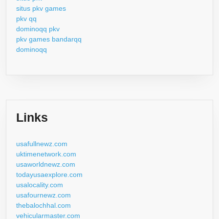
situs pkv games
pkv qq
dominoqq pkv
pkv games bandarqq
dominoqq
Links
usafullnewz.com
uktimenetwork.com
usaworldnewz.com
todayusaexplore.com
usalocality.com
usafournewz.com
thebalochhal.com
vehicularmaster.com