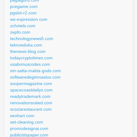
pcegame.com
pgslot-r2.com
ws-expression.com
zchotels.com
zepfo.com
technologynews5.com
teknoeduka.com
thenews-blog.com
todaycryptotimes.com
usabonuscodes.com
sm-satta-makta-gods.com
softwaredegimnasios.com
soopermagazine.com
spacecoastdailys.com
readytrademark.com
renovationsrated.com
scoziarestaurant.com
seohart.com
set-cleaning.com
promodesignai.com
publicistspaper.com