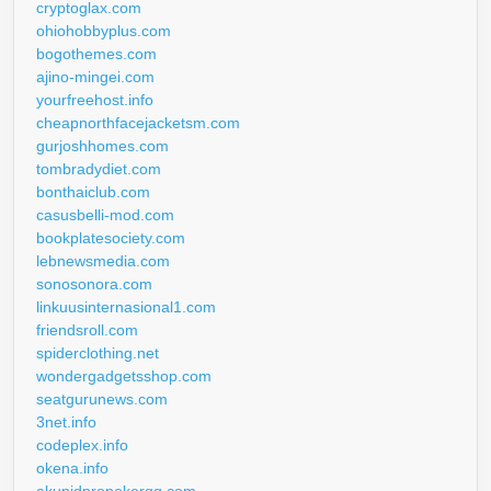
cryptoglax.com
ohiohobbyplus.com
bogothemes.com
ajino-mingei.com
yourfreehost.info
cheapnorthfacejacketsm.com
gurjoshhomes.com
tombradydiet.com
bonthaiclub.com
casusbelli-mod.com
bookplatesociety.com
lebnewsmedia.com
sonosonora.com
linkuusinternasional1.com
friendsroll.com
spiderclothing.net
wondergadgetsshop.com
seatgurunews.com
3net.info
codeplex.info
okena.info
akunidpropokerqq.com