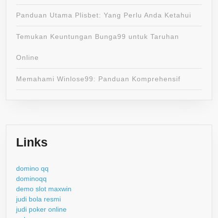
Panduan Utama Plisbet: Yang Perlu Anda Ketahui
Temukan Keuntungan Bunga99 untuk Taruhan
Online
Memahami Winlose99: Panduan Komprehensif
Links
domino qq
dominoqq
demo slot maxwin
judi bola resmi
judi poker online