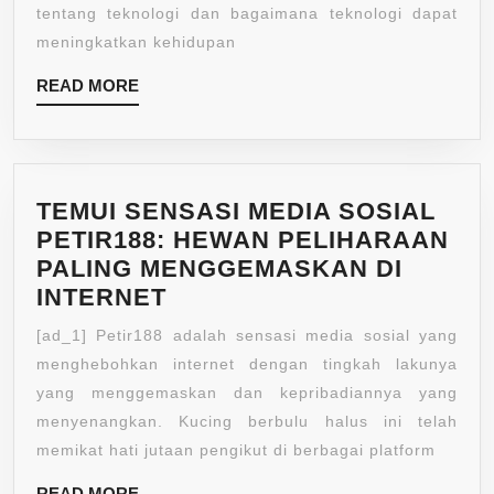
DAN
tentang teknologi dan bagaimana teknologi dapat
FUNGSIONALITAS
meningkatkan kehidupan
MUTAKHIR
READ
READ MORE
MORE
TEMUI SENSASI MEDIA SOSIAL
PETIR188: HEWAN PELIHARAAN
PALING MENGGEMASKAN DI
TEMUI
INTERNET
SENSASI
[ad_1] Petir188 adalah sensasi media sosial yang
MEDIA
menghebohkan internet dengan tingkah lakunya
SOSIAL
yang menggemaskan dan kepribadiannya yang
PETIR188:
menyenangkan. Kucing berbulu halus ini telah
HEWAN
memikat hati jutaan pengikut di berbagai platform
PELIHARAAN
READ
READ MORE