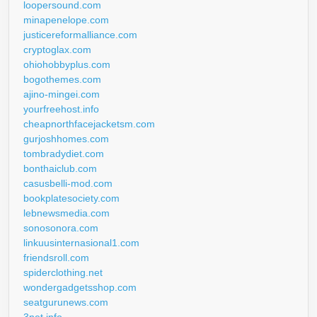
loopersound.com
minapenelope.com
justicereformalliance.com
cryptoglax.com
ohiohobbyplus.com
bogothemes.com
ajino-mingei.com
yourfreehost.info
cheapnorthfacejacketsm.com
gurjoshhomes.com
tombradydiet.com
bonthaiclub.com
casusbelli-mod.com
bookplatesociety.com
lebnewsmedia.com
sonosonora.com
linkuusinternasional1.com
friendsroll.com
spiderclothing.net
wondergadgetsshop.com
seatgurunews.com
3net.info