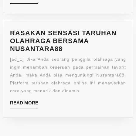
MORE
RASAKAN SENSASI TARUHAN
OLAHRAGA BERSAMA
RASAKAN
NUSANTARA88
SENSASI
[ad_1] Jika Anda seorang penggila olahraga yang
TARUHAN
ingin menambah keseruan pada permainan favorit
OLAHRAGA
Anda, maka Anda bisa mengunjungi Nusantara88.
BERSAMA
Platform taruhan olahraga online ini menawarkan
NUSANTARA88
cara yang menarik dan dinamis
READ
READ MORE
MORE