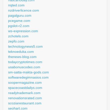
nqted.com
nzdriverlicence.com
pagalguru.com
pcegame.com
pgslot-r2.com
ws-expression.com
zchotels.com
zepfo.com
technologynews5.com
teknoeduka.com
thenews-blog.com
todaycryptotimes.com
usabonuscodes.com
sm-satta-makta-gods.com
softwaredegimnasios.com
soopermagazine.com
spacecoastdailys.com
readytrademark.com
renovationsrated.com
scoziarestaurant.com
seohart.com