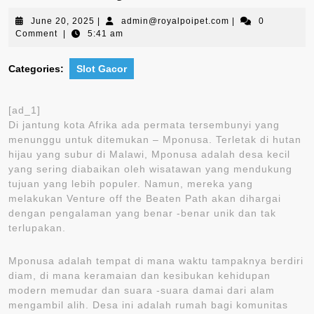
June
admin@royalpoipe
June 20, 2025
|
admin@royalpoipet.com
|
0
20,
Comment
|
5:41 am
2025
Categories:
Slot Gacor
[ad_1]
Di jantung kota Afrika ada permata tersembunyi yang
menunggu untuk ditemukan – Mponusa. Terletak di hutan
hijau yang subur di Malawi, Mponusa adalah desa kecil
yang sering diabaikan oleh wisatawan yang mendukung
tujuan yang lebih populer. Namun, mereka yang
melakukan Venture off the Beaten Path akan dihargai
dengan pengalaman yang benar -benar unik dan tak
terlupakan.
Mponusa adalah tempat di mana waktu tampaknya berdiri
diam, di mana keramaian dan kesibukan kehidupan
modern memudar dan suara -suara damai dari alam
mengambil alih. Desa ini adalah rumah bagi komunitas