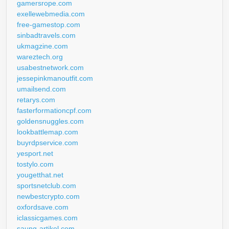
gamersrope.com
exellewebmedia.com
free-gamestop.com
sinbadtravels.com
ukmagzine.com
wareztech.org
usabestnetwork.com
jessepinkmanoutfit.com
umailsend.com
retarys.com
fasterformationcpf.com
goldensnuggles.com
lookbattlemap.com
buyrdpservice.com
yesport.net
tostylo.com
yougetthat.net
sportsnetclub.com
newbestcrypto.com
oxfordsave.com
iclassicgames.com
saung-artikel.com