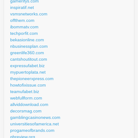
gamerifys.com
inspiratif.net
vsmsnetworks.com
offthem.com
ibommatv.com
techporfit.com
bekasionline.com
nbusinessplan.com
greenlife360.com
cantshoutitout.com
expressufabet.biz
mypuertoplata.net
thepioneerxpress.com
howtofixissue.com
teamufabet.biz
webfullform.com
allviddownload.com
decorsmag.com
gamblingcasinonews.com
universitiesofamerica.net
progameofbrands.com
qbreview.org