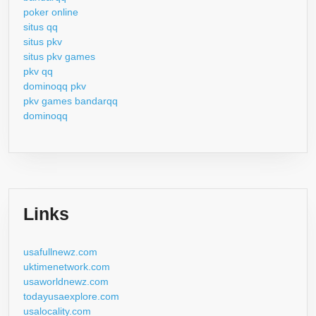
poker online
situs qq
situs pkv
situs pkv games
pkv qq
dominoqq pkv
pkv games bandarqq
dominoqq
Links
usafullnewz.com
uktimenetwork.com
usaworldnewz.com
todayusaexplore.com
usalocality.com