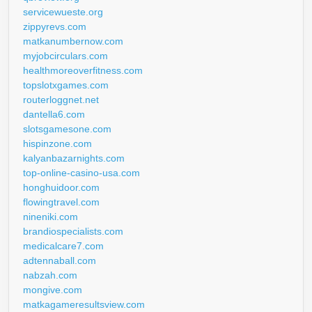
servicewueste.org
zippyrevs.com
matkanumbernow.com
myjobcirculars.com
healthmoreoverfitness.com
topslotxgames.com
routerloggnet.net
dantella6.com
slotsgamesone.com
hispinzone.com
kalyanbazarnights.com
top-online-casino-usa.com
honghuidoor.com
flowingtravel.com
nineniki.com
brandiospecialists.com
medicalcare7.com
adtennaball.com
nabzah.com
mongive.com
matkagameresultsview.com