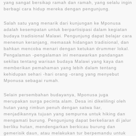
yang sangat bersikap ramah dan ramah, yang selalu ingin
berbagi cara hidup mereka dengan pengunjung.
Salah satu yang menarik dari kunjungan ke Mponusa
adalah kesempatan untuk berpartisipasi dalam kegiatan
budaya tradisional Malawi. Pengunjung dapat belajar cara
menenun keranjang, memasak hidangan tradisional, dan
bahkan mencoba menari dengan ketukan drummer lokal.
Pengalaman -pengalaman ini menawarkan pandangan
sekilas tentang warisan budaya Malawi yang kaya dan
memberikan pemahaman yang lebih dalam tentang
kehidupan sehari -hari orang -orang yang menyebut
Mponusa sebagai rumah.
Selain persembahan budayanya, Mponusa juga
merupakan surga pecinta alam. Desa ini dikelilingi oleh
hutan yang rimbun penuh dengan satwa liar,
menjadikannya tujuan yang sempurna untuk hiking dan
mengamati burung. Pengunjung dapat berkeliaran di jalur
berliku hutan, mendengarkan berkicau burung dan
gemerisik daun, atau melakukan tur berpemandu untuk