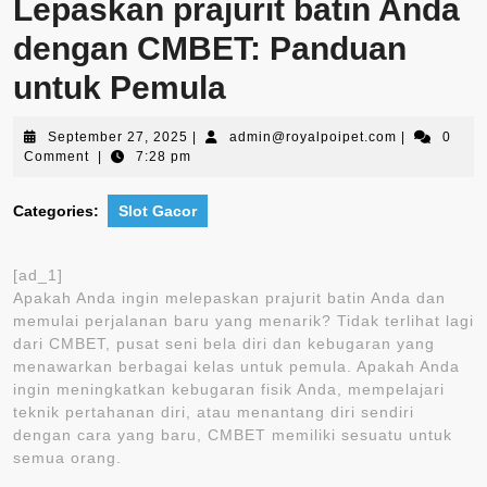
Lepaskan prajurit batin Anda
dengan CMBET: Panduan
untuk Pemula
September
admin@royal
September 27, 2025
|
admin@royalpoipet.com
|
0
27,
Comment
|
7:28 pm
2025
Categories:
Slot Gacor
[ad_1]
Apakah Anda ingin melepaskan prajurit batin Anda dan
memulai perjalanan baru yang menarik? Tidak terlihat lagi
dari CMBET, pusat seni bela diri dan kebugaran yang
menawarkan berbagai kelas untuk pemula. Apakah Anda
ingin meningkatkan kebugaran fisik Anda, mempelajari
teknik pertahanan diri, atau menantang diri sendiri
dengan cara yang baru, CMBET memiliki sesuatu untuk
semua orang.