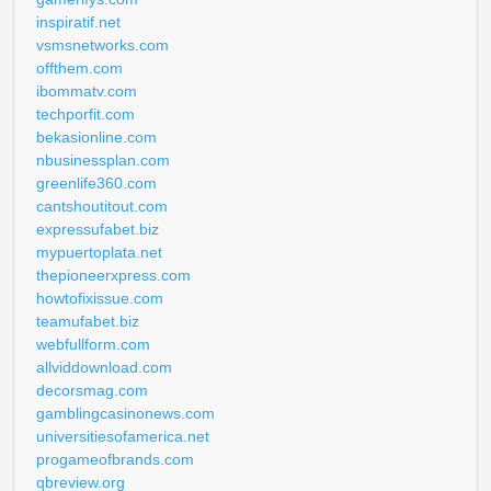
inspiratif.net
vsmsnetworks.com
offthem.com
ibommatv.com
techporfit.com
bekasionline.com
nbusinessplan.com
greenlife360.com
cantshoutitout.com
expressufabet.biz
mypuertoplata.net
thepioneerxpress.com
howtofixissue.com
teamufabet.biz
webfullform.com
allviddownload.com
decorsmag.com
gamblingcasinonews.com
universitiesofamerica.net
progameofbrands.com
qbreview.org