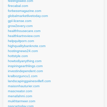
feelingswed.com
firecabal.com
forbessmagazine.com
globalmarketlivetoday.com
gpl-license.com
grow2every.com
healthhousecare.com
healthkartreview.com
helpquitporn.com
highqualitybanknote.com
hostingnews24.com
hottstyle.com
howtodiyanything.com
inspiringearthlings.com
investindependent.com
kralbozguncu1.com
landscapinggainesvillefl.com
maisonhauturier.com
mascreator.com
menafahmi.com
mukhtarmeer.com
nascartoday.com