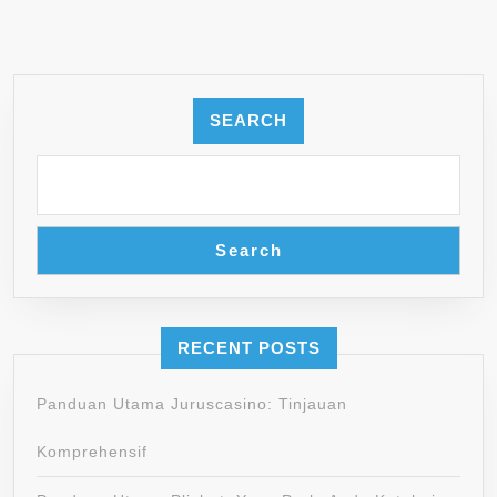
SEARCH
Search
RECENT POSTS
Panduan Utama Juruscasino: Tinjauan
Komprehensif