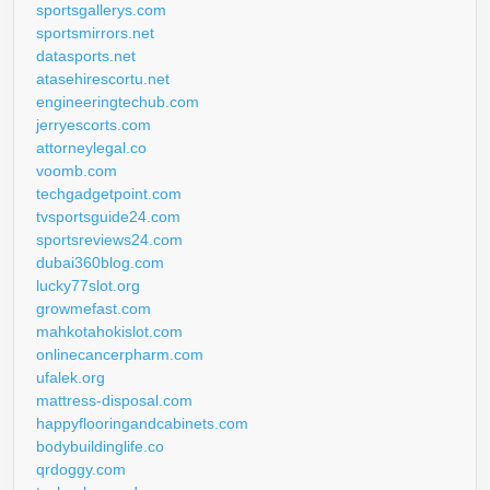
sportsgallerys.com
sportsmirrors.net
datasports.net
atasehirescortu.net
engineeringtechub.com
jerryescorts.com
attorneylegal.co
voomb.com
techgadgetpoint.com
tvsportsguide24.com
sportsreviews24.com
dubai360blog.com
lucky77slot.org
growmefast.com
mahkotahokislot.com
onlinecancerpharm.com
ufalek.org
mattress-disposal.com
happyflooringandcabinets.com
bodybuildinglife.co
qrdoggy.com