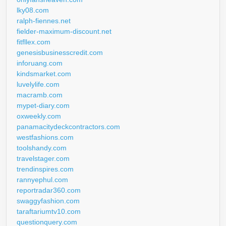
lky08.com
ralph-fiennes.net
fielder-maximum-discount.net
fitfllex.com
genesisbusinesscredit.com
inforuang.com
kindsmarket.com
luvelylife.com
macramb.com
mypet-diary.com
oxweekly.com
panamacitydeckcontractors.com
westfashions.com
toolshandy.com
travelstager.com
trendinspires.com
rannyephul.com
reportradar360.com
swaggyfashion.com
taraftariumtv10.com
questionquery.com