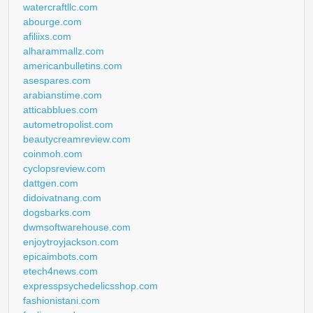
watercraftllc.com
abourge.com
afiliixs.com
alharammallz.com
americanbulletins.com
asespares.com
arabianstime.com
atticabblues.com
autometropolist.com
beautycreamreview.com
coinmoh.com
cyclopsreview.com
dattgen.com
didoivatnang.com
dogsbarks.com
dwmsoftwarehouse.com
enjoytroyjackson.com
epicaimbots.com
etech4news.com
expresspsychedelicsshop.com
fashionistani.com