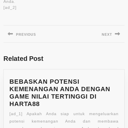
Anda.
[ad_2]
Post
navigation
PREVIOUS
NEXT
Previous
Next
post:
post:
Related Post
BEBASKAN POTENSI
KEMENANGAN ANDA DENGAN
GAME NILAI TERTINGGI DI
BEBASKAN
HARTA88
POTENSI
[ad_1] Apakah Anda siap untuk mengeluarkan
KEMENANGAN
potensi kemenangan Anda dan membawa
ANDA