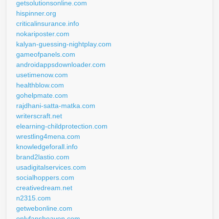
getsolutionsonline.com
hispinner.org
criticalinsurance.info
nokariposter.com
kalyan-guessing-nightplay.com
gameofpanels.com
androidappsdownloader.com
usetimenow.com
healthblow.com
gohelpmate.com
rajdhani-satta-matka.com
writerscraft.net
elearning-childprotection.com
wrestling4mena.com
knowledgeforall.info
brand2lastio.com
usadigitalservices.com
socialhoppers.com
creativedream.net
n2315.com
getwebonline.com
onlyfansheaven.com