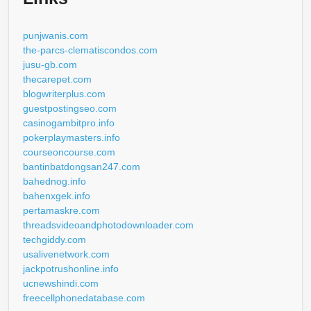
punjwanis.com
the-parcs-clematiscondos.com
jusu-gb.com
thecarepet.com
blogwriterplus.com
guestpostingseo.com
casinogambitpro.info
pokerplaymasters.info
courseoncourse.com
bantinbatdongsan247.com
bahednog.info
bahenxgek.info
pertamaskre.com
threadsvideoandphotodownloader.com
techgiddy.com
usalivenetwork.com
jackpotrushonline.info
ucnewshindi.com
freecellphonedatabase.com