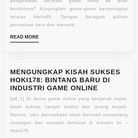
pengalaman bermain game Anda ke level
DENGAN
berikutnya? Kunjungilah game-game berperingkat
GAME
teratas Harta88. Dengan beragam pilihan
NILAI
permainan seru dan menarik,
TERTINGGI
READ
DI
READ MORE
MORE
HARTA88
MENGUNGKAP KISAH SUKSES
HOKI178: BINTANG BARU DI
MENGUNG
INDUSTRI GAME ONLINE
KISAH
[ad_1] Di dunia game online yang bergerak cepat,
SUKSES
kisah sukses sangat sedikit dan jarang terjadi.
HOKI178:
Namun, satu perusahaan telah berhasil menantang
BINTANG
rintangan dan menjadi terkenal di industri ini –
BARU
Hoki178.
DI