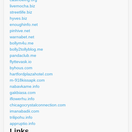
livemocha.biz
streetlife.biz
hyves.biz
enoughinfo.net
pinhive.net
warnabet.net
bollym4u.me
bolly2tollyblog.me
pandaclub.me
flyttevask.io
byhous.com
hartfordplazahotel.com
m-918kissapk.com
nabavkame.info
gakbiasa.com
iflowerhu.info
chicagocrystalconnection.com
imanabadii.com
trilipohu.info
appruptio.info
Links