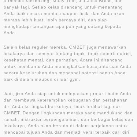
termasuk Kickboxing, Muay Thai, Jiu-Jitsu Brasil, dan
banyak lagi. Setiap kelas dirancang untuk menantang
Anda baik secara mental maupun fisik, dan Anda akan
merasa lebih kuat, lebih percaya diri, dan siap
menghadapi tantangan apa pun yang datang kepada
Anda.
Selain kelas reguler mereka, CMBET juga menawarkan
lokakarya dan seminar tentang topik -topik seperti nutrisi,
kesehatan mental, dan perhatian. Acara ini dirancang
untuk membantu Anda meningkatkan kesejahteraan Anda
secara keseluruhan dan mencapai potensi penuh Anda
baik di dalam maupun di luar gym.
Jadi, jika Anda siap untuk melepaskan prajurit batin Anda
dan membawa keterampilan kebugaran dan pertahanan
diri Anda ke tingkat berikutnya, tidak terlihat lagi dari
CMBET. Dengan lingkungan mereka yang mendukung dan
ramah, instruktur berpengalaman, dan berbagai kelas dan
lokakarya, Anda akan berada di dalam perjalanan untuk
mencapai tujuan Anda dan menjadi versi terbaik dari diri