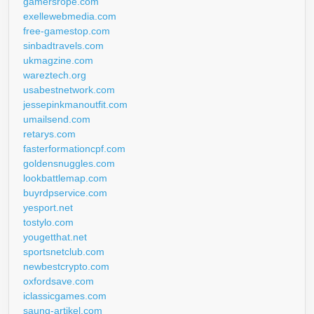
gamersrope.com
exellewebmedia.com
free-gamestop.com
sinbadtravels.com
ukmagzine.com
wareztech.org
usabestnetwork.com
jessepinkmanoutfit.com
umailsend.com
retarys.com
fasterformationcpf.com
goldensnuggles.com
lookbattlemap.com
buyrdpservice.com
yesport.net
tostylo.com
yougetthat.net
sportsnetclub.com
newbestcrypto.com
oxfordsave.com
iclassicgames.com
saung-artikel.com