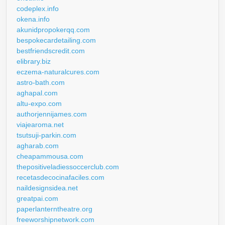
codeplex.info
okena.info
akunidpropokerqq.com
bespokecardetailing.com
bestfriendscredit.com
elibrary.biz
eczema-naturalcures.com
astro-bath.com
aghapal.com
altu-expo.com
authorjennijames.com
viajearoma.net
tsutsuji-parkin.com
agharab.com
cheapammousa.com
thepositiveladiessoccerclub.com
recetasdecocinafaciles.com
naildesignsidea.net
greatpai.com
paperlanterntheatre.org
freeworshipnetwork.com