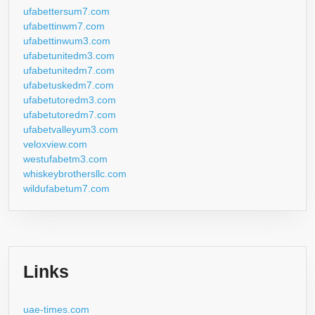
ufabettersum7.com
ufabettinwm7.com
ufabettinwum3.com
ufabetunitedm3.com
ufabetunitedm7.com
ufabetuskedm7.com
ufabetutoredm3.com
ufabetutoredm7.com
ufabetvalleyum3.com
veloxview.com
westufabetm3.com
whiskeybrothersllc.com
wildufabetum7.com
Links
uae-times.com