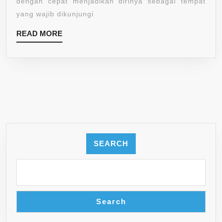
dengan cepat menjadikan dirinya sebagai tempat
PARA
yang wajib dikunjungi
FASHI
READ
DI
READ MORE
MORE
MANA
SAJA
SEARCH
Search