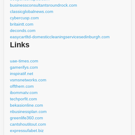
businessconsultantsroundrock.com
classicglobalnews.com
cybercusp.com
britaintt.com
deconds.com
easycartltd-domesticcleaningservicesedinburgh.com
Links
uae-times.com
gamerifys.com
inspiratif.net
vsmsnetworks.com
offthem.com
ibommatv.com
techporfit.com
bekasionline.com
nbusinessplan.com
greenlife360.com
cantshoutitout.com
expressufabet.biz