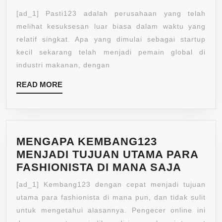
KISAH
[ad_1] Pasti123 adalah perusahaan yang telah
SUKSES
melihat kesuksesan luar biasa dalam waktu yang
PASTI123:
relatif singkat. Apa yang dimulai sebagai startup
DARI
kecil sekarang telah menjadi pemain global di
STARTUP
industri makanan, dengan
KE
READ
GLOBAL
READ MORE
MORE
PLAYER
MENGAPA KEMBANG123
MENJADI TUJUAN UTAMA PARA
MENG
FASHIONISTA DI MANA SAJA
KEMBA
[ad_1] Kembang123 dengan cepat menjadi tujuan
MENJA
utama para fashionista di mana pun, dan tidak sulit
TUJUA
untuk mengetahui alasannya. Pengecer online ini
UTAMA