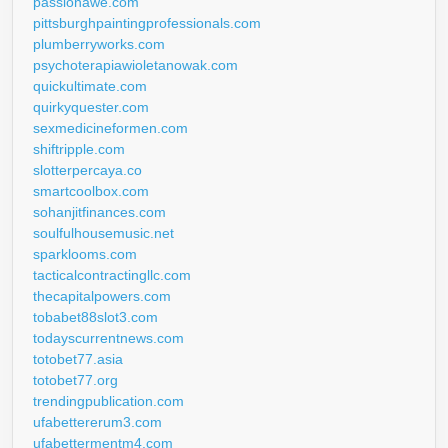
passionawe.com
pittsburghpaintingprofessionals.com
plumberryworks.com
psychoterapiawioletanowak.com
quickultimate.com
quirkyquester.com
sexmedicineformen.com
shiftripple.com
slotterpercaya.co
smartcoolbox.com
sohanjitfinances.com
soulfulhousemusic.net
sparklooms.com
tacticalcontractingllc.com
thecapitalpowers.com
tobabet88slot3.com
todayscurrentnews.com
totobet77.asia
totobet77.org
trendingpublication.com
ufabettererum3.com
ufabettermentm4.com