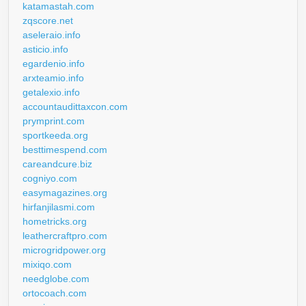
katamastah.com
zqscore.net
aseleraio.info
asticio.info
egardenio.info
arxteamio.info
getalexio.info
accountaudittaxcon.com
prymprint.com
sportkeeda.org
besttimespend.com
careandcure.biz
cogniyo.com
easymagazines.org
hirfanjilasmi.com
hometricks.org
leathercraftpro.com
microgridpower.org
mixiqo.com
needglobe.com
ortocoach.com