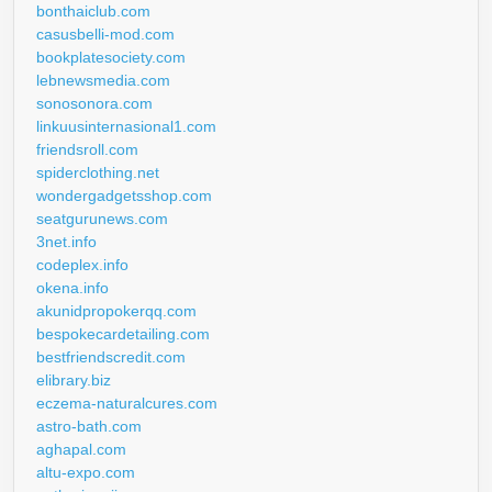
bonthaiclub.com
casusbelli-mod.com
bookplatesociety.com
lebnewsmedia.com
sonosonora.com
linkuusinternasional1.com
friendsroll.com
spiderclothing.net
wondergadgetsshop.com
seatgurunews.com
3net.info
codeplex.info
okena.info
akunidpropokerqq.com
bespokecardetailing.com
bestfriendscredit.com
elibrary.biz
eczema-naturalcures.com
astro-bath.com
aghapal.com
altu-expo.com