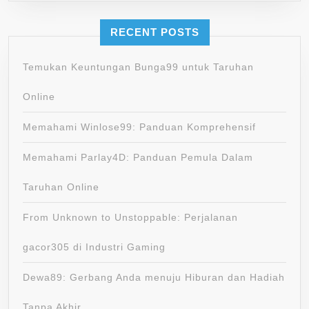
RECENT POSTS
Temukan Keuntungan Bunga99 untuk Taruhan
Online
Memahami Winlose99: Panduan Komprehensif
Memahami Parlay4D: Panduan Pemula Dalam
Taruhan Online
From Unknown to Unstoppable: Perjalanan
gacor305 di Industri Gaming
Dewa89: Gerbang Anda menuju Hiburan dan Hadiah
Tanpa Akhir