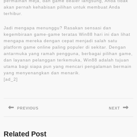
permainan meja, dan game dealer langsung, Anda tidak
akan pernah kehabisan pilihan untuk membuat Anda
terhibur.
Jadi mengapa menunggu? Rasakan sensasi dan
kegembiraan game-game teratas Win88 hari ini dan lihat
mengapa mereka dengan cepat menjadi salah satu
platform game online paling populer di sekitar. Dengan
antarmuka yang ramah pengguna, berbagai pilihan game,
dan layanan pelanggan terkemuka, Win88 adalah tujuan
utama bagi siapa pun yang mencari pengalaman bermain
yang menyenangkan dan menarik.
[ad_2]
Post
navigation
PREVIOUS
NEXT
Previous
Next
post:
post:
Related Post