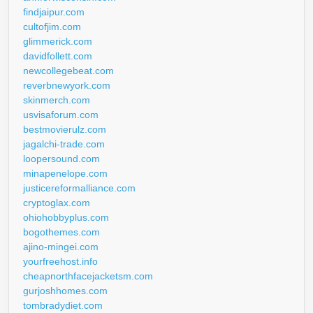
findjaipur.com
cultofjim.com
glimmerick.com
davidfollett.com
newcollegebeat.com
reverbnewyork.com
skinmerch.com
usvisaforum.com
bestmovierulz.com
jagalchi-trade.com
loopersound.com
minapenelope.com
justicereformalliance.com
cryptoglax.com
ohiohobbyplus.com
bogothemes.com
ajino-mingei.com
yourfreehost.info
cheapnorthfacejacketsm.com
gurjoshhomes.com
tombradydiet.com