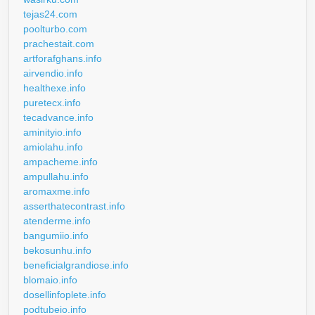
tejas24.com
poolturbo.com
prachestait.com
artforafghans.info
airvendio.info
healthexe.info
puretecx.info
tecadvance.info
aminityio.info
amiolahu.info
ampacheme.info
ampullahu.info
aromaxme.info
asserthatecontrast.info
atenderme.info
bangumiio.info
bekosunhu.info
beneficialgrandiose.info
blomaio.info
dosellinfoplete.info
podtubeio.info