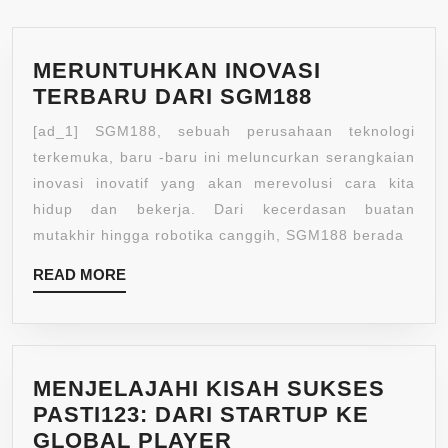
MERUNTUHKAN INOVASI
MERUNTUH
TERBARU DARI SGM188
INOVASI
[ad_1] SGM188, sebuah perusahaan teknologi
TERBARU
terkemuka, baru -baru ini meluncurkan serangkaian
DARI
inovasi inovatif yang akan merevolusi cara kita
SGM188
hidup dan bekerja. Dari kecerdasan buatan
mutakhir hingga robotika canggih, SGM188 berada
READ
READ MORE
MORE
MENJELAJAHI KISAH SUKSES
PASTI123: DARI STARTUP KE
MENJELAJAHI
GLOBAL PLAYER