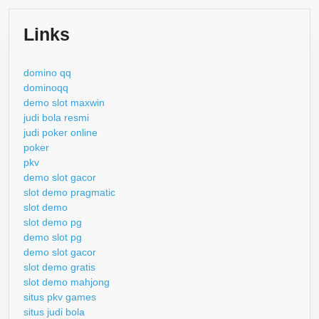
Links
domino qq
dominoqq
demo slot maxwin
judi bola resmi
judi poker online
poker
pkv
demo slot gacor
slot demo pragmatic
slot demo
slot demo pg
demo slot pg
demo slot gacor
slot demo gratis
slot demo mahjong
situs pkv games
situs judi bola