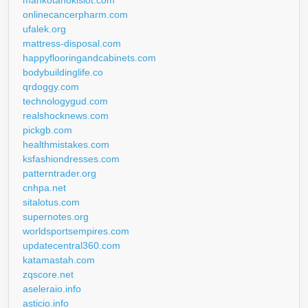
onlinecancerpharm.com
ufalek.org
mattress-disposal.com
happyflooringandcabinets.com
bodybuildinglife.co
qrdoggy.com
technologygud.com
realshocknews.com
pickgb.com
healthmistakes.com
ksfashiondresses.com
patterntrader.org
cnhpa.net
sitalotus.com
supernotes.org
worldsportsempires.com
updatecentral360.com
katamastah.com
zqscore.net
aseleraio.info
asticio.info