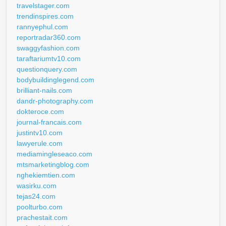
travelstager.com
trendinspires.com
rannyephul.com
reportradar360.com
swaggyfashion.com
taraftariumtv10.com
questionquery.com
bodybuildinglegend.com
brilliant-nails.com
dandr-photography.com
dokteroce.com
journal-francais.com
justintv10.com
lawyerule.com
mediamingleseaco.com
mtsmarketingblog.com
nghekiemtien.com
wasirku.com
tejas24.com
poolturbo.com
prachestait.com