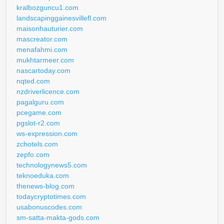
kralbozguncu1.com
landscapinggainesvillefl.com
maisonhauturier.com
mascreator.com
menafahmi.com
mukhtarmeer.com
nascartoday.com
nqted.com
nzdriverlicence.com
pagalguru.com
pcegame.com
pgslot-r2.com
ws-expression.com
zchotels.com
zepfo.com
technologynews5.com
teknoeduka.com
thenews-blog.com
todaycryptotimes.com
usabonuscodes.com
sm-satta-makta-gods.com