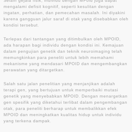
Selain gejala fisik, individu dengan MPoid juga dapat
mengalami defisit kognitif, seperti kesulitan dengan
ingatan, perhatian, dan pemecahan masalah. Ini diyakini
karena gangguan jalur saraf di otak yang disebabkan oleh
kondisi tersebut.
Terlepas dari tantangan yang ditimbulkan oleh MPOID,
ada harapan bagi individu dengan kondisi ini. Kemajuan
dalam pengujian genetik dan teknik neuroimaging telah
memungkinkan para peneliti untuk lebih memahami
mekanisme yang mendasari MPOID dan mengembangkan
perawatan yang ditargetkan.
Salah satu jalan penelitian yang menjanjikan adalah
terapi gen, yang bertujuan untuk memperbaiki mutasi
genetik yang menyebabkan MPOID. Dengan menargetkan
gen spesifik yang diketahui terlibat dalam pengembangan
otak, para peneliti berharap untuk membalikkan efek
MPOID dan meningkatkan kualitas hidup untuk individu
yang terkena dampak.