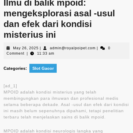
Ilmu di balik mpoid:
mengeksplorasi asal -usul
dan efek dari kondisi
misterius ini
May
admin@royalpoipet
May 26, 2025
|
admin@royalpoipet.com
|
0
26,
Comment
|
11:33 am
2025
Categories:
Slot Gacor
[ad_1]
MPOID adalah kondisi misterius yang telah
membingungkan para ilmuwan dan profesional medis
selama beberapa dekade. Asal -usul dan efek dari kondisi
ini masih belum sepenuhnya dipahami, tetapi penelitian
terbaru telah menjelaskan sains di balik mpoid.
MPOID adalah kondisi neurologis langka yang