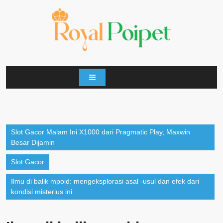
Skip
to
content
Open
Button
Slot Gacor Malam Ini X1000 dari Pragmatic Play, Maxwin
Besar Dijamin
Slot Gacor
Ilmu di balik mpoid: mengeksplorasi asal -usul dan efek dari
kondisi misterius ini