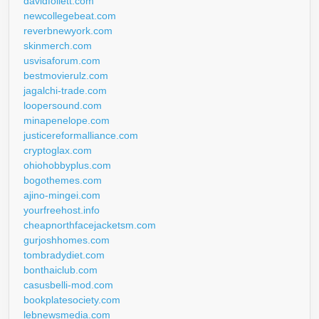
davidfollett.com
newcollegebeat.com
reverbnewyork.com
skinmerch.com
usvisaforum.com
bestmovierulz.com
jagalchi-trade.com
loopersound.com
minapenelope.com
justicereformalliance.com
cryptoglax.com
ohiohobbyplus.com
bogothemes.com
ajino-mingei.com
yourfreehost.info
cheapnorthfacejacketsm.com
gurjoshhomes.com
tombradydiet.com
bonthaiclub.com
casusbelli-mod.com
bookplatesociety.com
lebnewsmedia.com