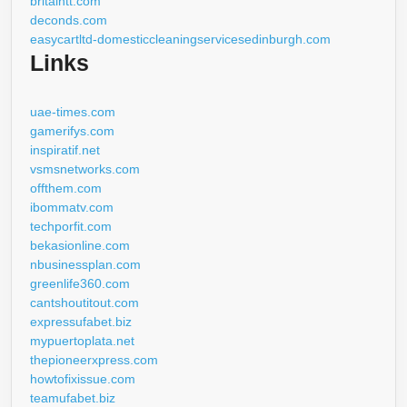
britaintt.com
deconds.com
easycartltd-domesticcleaningservicesedinburgh.com
Links
uae-times.com
gamerifys.com
inspiratif.net
vsmsnetworks.com
offthem.com
ibommatv.com
techporfit.com
bekasionline.com
nbusinessplan.com
greenlife360.com
cantshoutitout.com
expressufabet.biz
mypuertoplata.net
thepioneerxpress.com
howtofixissue.com
teamufabet.biz